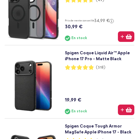
(49)
93%
34,99 €
Prix de vente conseillé
30,99 €
En stock
Spigen Coque Liquid Air™ Apple
iPhone 17 Pro - Matte Black
Notation:
(318)
97%
19,99 €
En stock
Spigen Coque Tough Armor
MagSafe Apple iPhone 17 - Black