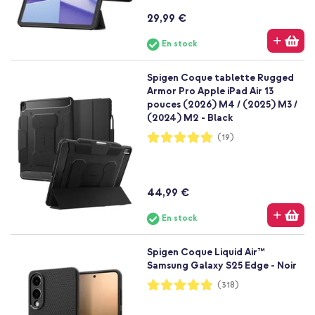
29,99 €
En stock
Spigen Coque tablette Rugged
Armor Pro Apple iPad Air 13
pouces (2026) M4 / (2025) M3 /
(2024) M2 - Black
Notation:
(19)
98%
44,99 €
En stock
Spigen Coque Liquid Air™
Samsung Galaxy S25 Edge - Noir
Notation:
(318)
97%