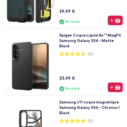
39,99 €
En stock
Spigen Coque Liquid Air™ MagFit
Samsung Galaxy S26 - Matte
Black
Notation:
(3)
93%
23,99 €
En stock
Samsung c11 coque magnétique
Samsung Galaxy S26 - Chronos /
Black
Notation:
(2)
100%