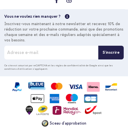
Vous ne voulez rien manquer ?
Inscrivez-vous maintenant à notre newsletter et recevez 10% de
réduction sur votre prochaine commande, ainsi que des promotions
chaque semaine et des e-mails réguliers adaptés spécialement à
vos besoins.
I
S'inscrire
n
s
c
Ce site est sécurisé par reCAPTCHA et les
règles de confidentialité de Google
ainsi que les
conditions d'utilisation
s'appliquent.
r
i
p
t
i
o
n
à
n
o
Sceau d'approbation
t