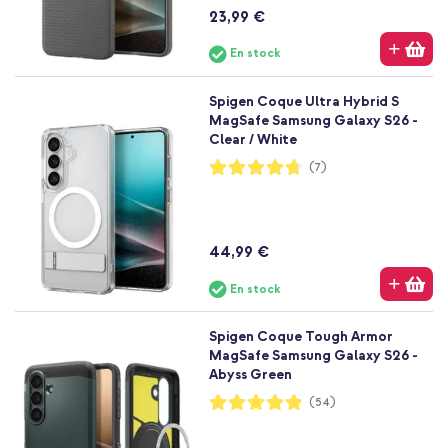
23,99 €
En stock
Spigen Coque Ultra Hybrid S
MagSafe Samsung Galaxy S26 -
Clear / White
Notation:
(7)
94%
44,99 €
En stock
Spigen Coque Tough Armor
MagSafe Samsung Galaxy S26 -
Abyss Green
Notation:
(54)
97%