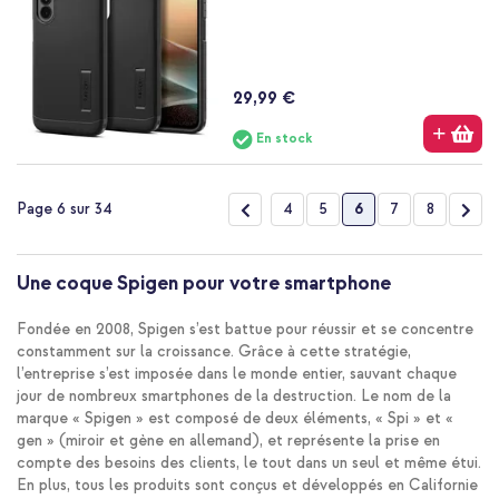
29,99 €
En stock
Page
Page
Précédent
Page
Page
Vous lisez actuelle
Page
Page
Pag
Suiv
4
5
6
7
8
Page 6 sur 34
Une coque Spigen pour votre smartphone
Fondée en 2008, Spigen s’est battue pour réussir et se concentre
constamment sur la croissance. Grâce à cette stratégie,
l’entreprise s’est imposée dans le monde entier, sauvant chaque
jour de nombreux smartphones de la destruction. Le nom de la
marque « Spigen » est composé de deux éléments, « Spi » et «
gen » (miroir et gène en allemand), et représente la prise en
compte des besoins des clients, le tout dans un seul et même étui.
En plus, tous les produits sont conçus et développés en Californie