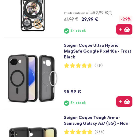
59,99 €
Prix de vente conseillé
29,99 €
41,99 €
-29%
En stock
Spigen Coque Ultra Hybrid
MagSafe Google Pixel 10a - Frost
Black
Notation:
(49)
93%
25,99 €
En stock
Spigen Coque Tough Armor
Samsung Galaxy A37 (5G) - Noir
Notation:
(236)
97%