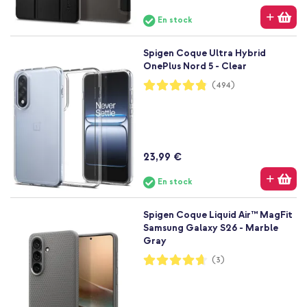
En stock
Spigen Coque Ultra Hybrid
OnePlus Nord 5 - Clear
Notation:
(494)
96%
23,99 €
En stock
Spigen Coque Liquid Air™ MagFit
Samsung Galaxy S26 - Marble
Gray
Notation:
(3)
93%