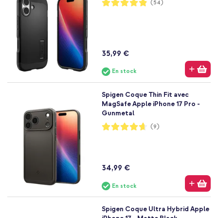
Notation:
(54)
97%
35,99 €
En stock
Spigen Coque Thin Fit avec
MagSafe Apple iPhone 17 Pro -
Gunmetal
Notation:
(9)
93%
34,99 €
En stock
Spigen Coque Ultra Hybrid Apple