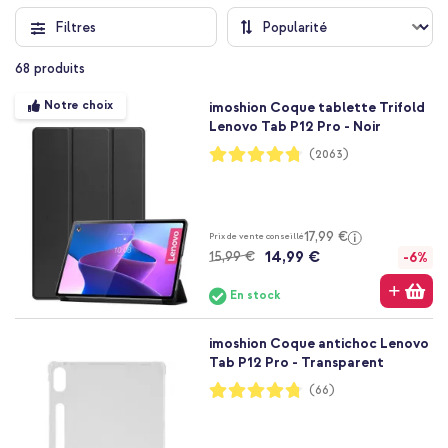
Filtres
68
produits
Notre choix
imoshion Coque tablette Trifold
Lenovo Tab P12 Pro - Noir
Notation:
(2063)
95%
17,99 €
Prix de vente conseillé
14,99 €
15,99 €
-6%
En stock
imoshion Coque antichoc Lenovo
Tab P12 Pro - Transparent
Notation:
(66)
95%