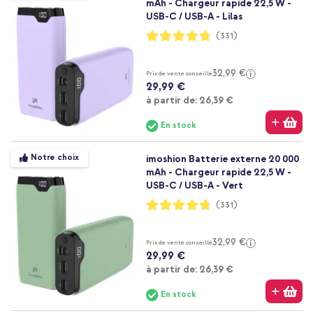
mAh - Chargeur rapide 22,5 W -
USB-C / USB-A - Lilas
Notation:
(331)
95%
32,99 €
Prix de vente conseillé
29,99 €
À partir de
à partir de:
26,39 €
En stock
Notre choix
imoshion Batterie externe 20 000
mAh - Chargeur rapide 22,5 W -
USB-C / USB-A - Vert
Notation:
(331)
95%
32,99 €
Prix de vente conseillé
29,99 €
À partir de
à partir de:
26,39 €
En stock