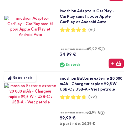
imoshion Adapteur CarPlay -
CarPlay sans fil pour Apple
CarPlay et Android Auto
Notation:
(21)
99%
69,99 €
Prix de vente conseillé
34,99 €
En stock
Notre choix
imoshion Batterie externe 20 000
mAh - Chargeur rapide 22,5 W -
USB-C / USB-A - Vert pétrole
Notation:
(331)
95%
32,99 €
Prix de vente conseillé
29,99 €
À partir de
à partir de:
26,39 €