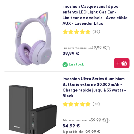
imoshion Casque sans fil pour
enfants LED Light Cat Ear -
Limiteur de décibels - Avec câble
AUX - Lavender Lilac
Notation:
(32)
97%
49,99 €
Prix de vente conseillé
29,99 €
En stock
imoshion Ultra Series Aluminium
Batterie externe 20.000 mAh -
Charge rapide jusqu'à 33 watts -
Black
Notation:
(30)
96%
39,99 €
Prix de vente conseillé
34,99 €
À partir de
à partir de:
29,99 €