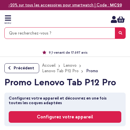
-20% sur tous les accessoires pour smartwatch | Code :
MC20
Aller
au
contenu
MENU
Choisissez entre la livraison à domicile, rapide ou en point relais
Délai de rétractation de 60 jours
Le n°1 des accessoires Apple en France !
9,1 venant de 17.697 avis
Accueil
Lenovo
Précédent
Lenovo Tab P12 Pro
Promo
Promo Lenovo Tab P12 Pro
Configurez votre appareil et découvrez en une fois 
toutes les coques adaptées
Configurez votre appareil