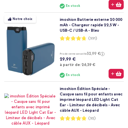
En stock
Notre choix
imoshion Batterie externe 20 000
mAh - Chargeur rapide 22,5 W -
USB-C / USB-A - Bleu
Notation:
(331)
95%
32,99 €
Prix de vente conseillé
29,99 €
À partir de
à partir de:
26,39 €
En stock
imoshion Édition Spéciale -
Casque sans fil pour enfants avec
imprimé léopard LED Light Cat
Ear - Limiteur de décibels - Avec
câble AUX - Léopard
Notation:
(32)
97%