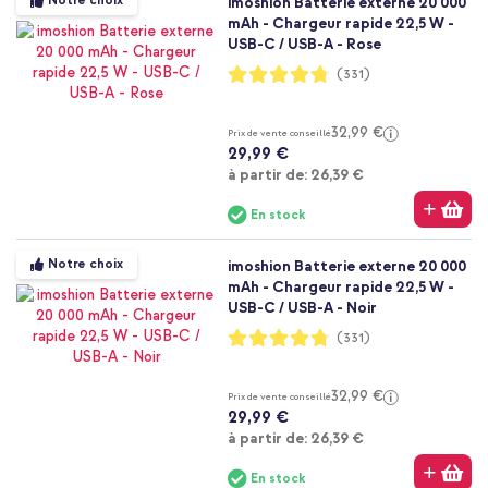
Notre choix
imoshion Batterie externe 20 000
mAh - Chargeur rapide 22,5 W -
USB-C / USB-A - Rose
Notation:
(331)
95%
32,99 €
Prix de vente conseillé
29,99 €
À partir de
à partir de:
26,39 €
En stock
Notre choix
imoshion Batterie externe 20 000
mAh - Chargeur rapide 22,5 W -
USB-C / USB-A - Noir
Notation:
(331)
95%
32,99 €
Prix de vente conseillé
29,99 €
À partir de
à partir de:
26,39 €
En stock