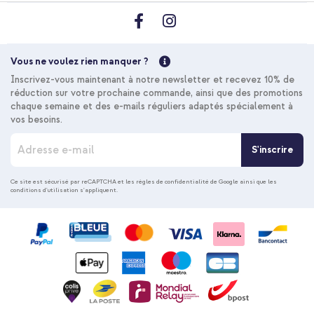
Vous ne voulez rien manquer ?
Inscrivez-vous maintenant à notre newsletter et recevez 10% de
réduction sur votre prochaine commande, ainsi que des promotions
chaque semaine et des e-mails réguliers adaptés spécialement à
vos besoins.
I
S'inscrire
n
s
c
Ce site est sécurisé par reCAPTCHA et les
règles de confidentialité de Google
ainsi que les
conditions d'utilisation
s'appliquent.
r
i
p
t
i
o
n
à
n
o