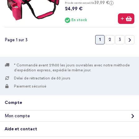
39,99 €
Prix de vente conseillé
24,99 €
En stock
Page
Vous lisez actuelle
Page
Page
Pag
Suiv
1
2
3
Page 1 sur 3
* Commandé avant 21h00 les jours ouvrables avec notre méthode
d'expédition express, expédié le même jour.
Délai de rétractation de 60 jours
Paiement sécurisé
Compte
Mon compte
Aide et contact