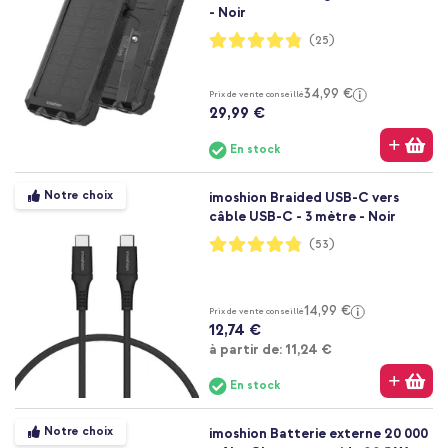
- Noir
Notation:
(25)
96%
34,99 €
Prix de vente conseillé
29,99 €
En stock
Notre choix
imoshion Braided USB-C vers
câble USB-C - 3 mètre - Noir
Notation:
(53)
96%
14,99 €
Prix de vente conseillé
12,74 €
À partir de
à partir de:
11,24 €
En stock
Notre choix
imoshion Batterie externe 20 000