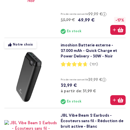
99,99 €
Prix de vente conseillé
49,99 €
59,99 €
-17%
En stock
Notre choix
imoshion Batterie externe -
27.000 mAh - Quick Charge et
Power Delivery - 30W - Noir
Notation:
(121)
94%
39,99 €
Prix de vente conseillé
32,99 €
À partir de
à partir de:
31,99 €
En stock
JBL Vibe Beam 2 Earbuds -
Écouteurs sans fil - Réduction de
bruit active - Blanc