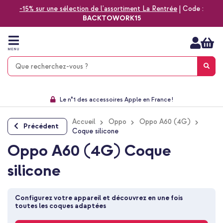
-15% sur une sélection de l'assortiment La Rentrée
| Code :
BACKTOWORK15
Aller
au
contenu
MENU
Choisissez entre la livraison à domicile, rapide ou en point relais
Délai de rétractation de 60 jours
Le n°1 des accessoires Apple en France !
9,1 venant de 17.697 avis
Accueil
Oppo
Oppo A60 (4G)
Précédent
Coque silicone
Oppo A60 (4G) Coque
silicone
Configurez votre appareil et découvrez en une fois 
toutes les coques adaptées