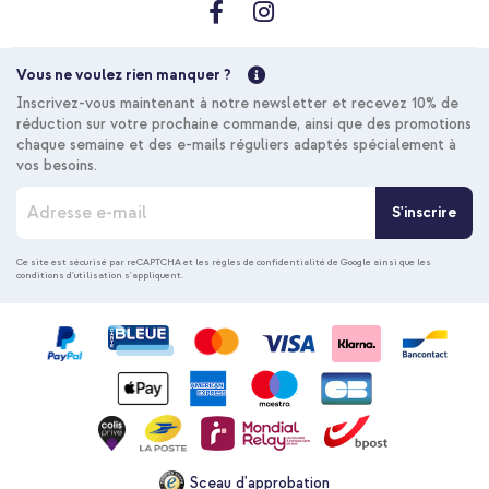
Vous ne voulez rien manquer ?
Inscrivez-vous maintenant à notre newsletter et recevez 10% de
réduction sur votre prochaine commande, ainsi que des promotions
chaque semaine et des e-mails réguliers adaptés spécialement à
vos besoins.
I
S'inscrire
n
s
c
Ce site est sécurisé par reCAPTCHA et les
règles de confidentialité de Google
ainsi que les
conditions d'utilisation
s'appliquent.
r
i
p
t
i
o
n
à
n
o
Sceau d'approbation
t