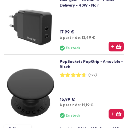
Delivery - 40W - Noir
17,99 €
À partir de
à partir de:
13,49 €
En stock
PopSockets PopGrip - Amovible -
Black
Notation:
(199)
94%
13,99 €
À partir de
à partir de:
11,19 €
En stock