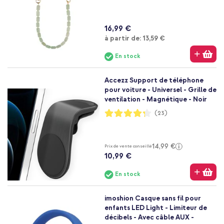
16,99 €
À partir de
à partir de:
13,59 €
En stock
Accezz Support de téléphone
pour voiture - Universel - Grille de
ventilation - Magnétique - Noir
Notation:
(23)
85%
14,99 €
Prix de vente conseillé
10,99 €
En stock
imoshion Casque sans fil pour
enfants LED Light - Limiteur de
décibels - Avec câble AUX -