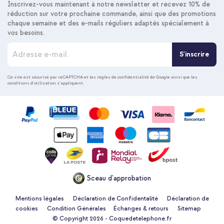
Inscrivez-vous maintenant à notre newsletter et recevez 10% de
réduction sur votre prochaine commande, ainsi que des promotions
chaque semaine et des e-mails réguliers adaptés spécialement à
vos besoins.
I
S'inscrire
n
s
c
Ce site est sécurisé par reCAPTCHA et les
règles de confidentialité de Google
ainsi que les
conditions d'utilisation
s'appliquent.
r
i
p
t
i
o
n
à
n
o
Sceau d'approbation
t
r
e
Mentions légales
Déclaration de Confidentalité
Déclaration de
n
cookies
Condition Générales
Échanges & retours
Sitemap
e
© Copyright 2026 - Coquedetelephone.fr