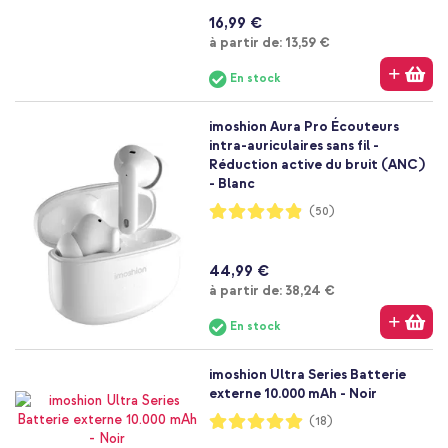
16,99 €
À partir de
à partir de:
13,59 €
En stock
imoshion Aura Pro Écouteurs
intra-auriculaires sans fil -
Réduction active du bruit (ANC)
- Blanc
Notation:
(50)
97%
44,99 €
À partir de
à partir de:
38,24 €
En stock
imoshion Ultra Series Batterie
externe 10.000 mAh - Noir
Notation:
(18)
99%