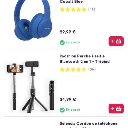
Cobalt Blue
Notation:
(19)
100%
29,99 €
En stock
imoshion Perche à selfie
Bluetooth 2 en 1 + Trépied
Notation:
(30)
93%
24,99 €
En stock
Selencia Cordon de téléphone