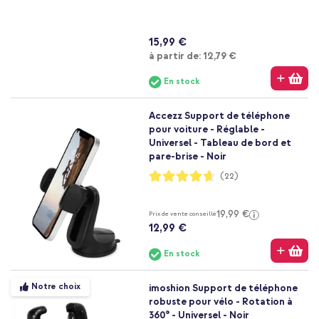
15,99 €
À partir de
à partir de:
12,79 €
En stock
Accezz Support de téléphone
pour voiture - Réglable -
Universel - Tableau de bord et
pare-brise - Noir
Notation:
(22)
93%
19,99 €
Prix de vente conseillé
12,99 €
En stock
Notre choix
imoshion Support de téléphone
robuste pour vélo - Rotation à
360° - Universel - Noir