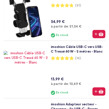
Notation:
(21)
95%
24,99 €
À partir de
à partir de:
21,24 €
En stock
imoshion Câble USB-C vers USB-
C Tressé 60 W - 2 mètres - Blanc
Notation:
(10)
98%
13,99 €
À partir de
à partir de:
10,49 €
En stock
imoshion Adapteur secteur -
Chargeur - 2x USB-C - Power