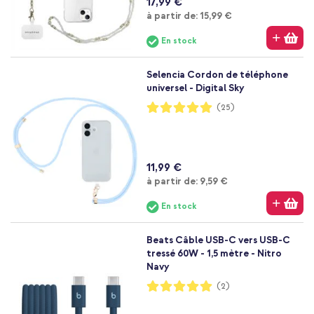
17,99 €
À partir de
à partir de:
15,99 €
En stock
Selencia Cordon de téléphone
universel - Digital Sky
Notation:
(25)
99%
11,99 €
À partir de
à partir de:
9,59 €
En stock
Beats Câble USB-C vers USB-C
tressé 60W - 1,5 mètre - Nitro
Navy
Notation:
(2)
100%