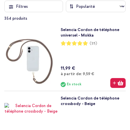
Filtres
354
produits
Selencia Cordon de téléphone
universel - Mokka
Notation:
(25)
99%
11,99 €
À partir de
à partir de:
9,59 €
En stock
Selencia Cordon de téléphone
crossbody - Beige