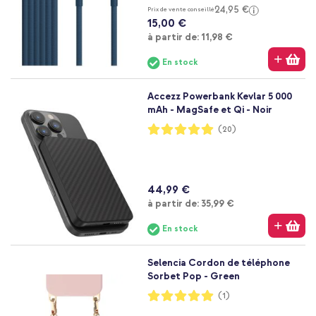
24,95 €
Prix de vente conseillé
15,00 €
À partir de
à partir de:
11,98 €
En stock
Accezz Powerbank Kevlar 5 000
mAh - MagSafe et Qi - Noir
Notation:
(20)
99%
44,99 €
À partir de
à partir de:
35,99 €
En stock
Selencia Cordon de téléphone
Sorbet Pop - Green
Notation:
(1)
100%