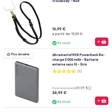
crossbody - Noir
16,99 €
À partir de
à partir de:
13,59 €
En stock
Plus durable
dbramante1928 Powerbank Re-
charge 5.000 mAh - Batterie
externe sans fil - Gris
Notation:
(3)
100%
39,99 €
Prix de vente conseillé
24,99 €
En stock