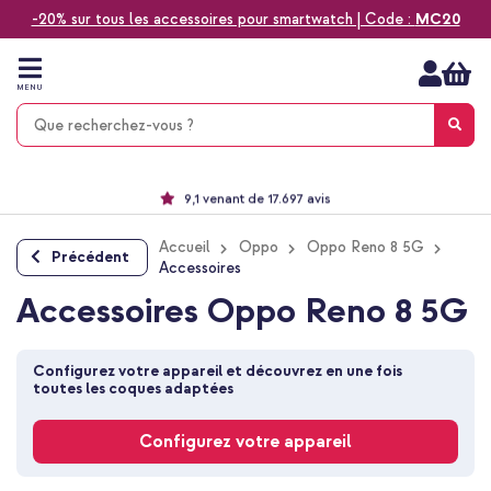
-20% sur tous les accessoires pour smartwatch | Code :
MC20
Aller
au
contenu
MENU
Choisissez entre la livraison à domicile, rapide ou en point relais
Délai de rétractation de 60 jours
Le n°1 des accessoires Apple en France !
9,1 venant de 17.697 avis
Accueil
Oppo
Oppo Reno 8 5G
Précédent
Accessoires
Accessoires Oppo Reno 8 5G
Configurez votre appareil et découvrez en une fois 
toutes les coques adaptées
Configurez votre appareil