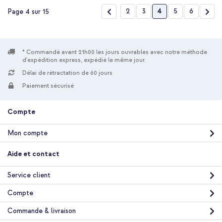
Page
Page
Précédent
Page
Page
Vous lisez actuelle
Page
Page
Pag
Suiv
2
3
4
5
6
Page 4 sur 15
* Commandé avant 21h00 les jours ouvrables avec notre méthode
d'expédition express, expédié le même jour.
Délai de rétractation de 60 jours
Paiement sécurisé
Compte
Mon compte
Aide et contact
Service client
Compte
Commande & livraison