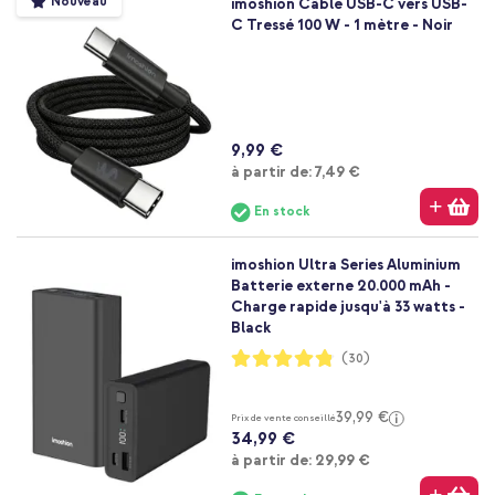
Nouveau
imoshion Câble USB-C vers USB-
C Tressé 100 W - 1 mètre - Noir
9,99 €
À partir de
à partir de:
7,49 €
En stock
imoshion Ultra Series Aluminium
Batterie externe 20.000 mAh -
Charge rapide jusqu'à 33 watts -
Black
Notation:
(30)
96%
39,99 €
Prix de vente conseillé
34,99 €
À partir de
à partir de:
29,99 €