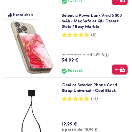
En stock
Notre choix
Selencia Powerbank Vivid 5 000
mAh - MagSafe et Qi - Desert
Gold / Rosy Marble
Notation:
(8)
95%
44,99 €
Prix de vente conseillé
34,99 €
En stock
iDeal of Sweden Phone Cord
Strap Universal - Coal Black
Notation:
(15)
100%
19,99 €
À partir de
à partir de:
15,99 €