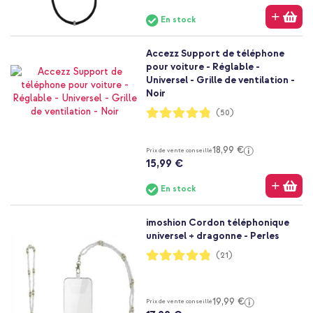
En stock
Accezz Support de téléphone
pour voiture - Réglable -
Universel - Grille de ventilation -
Noir
Notation:
(50)
96%
18,99 €
Prix de vente conseillé
15,99 €
En stock
imoshion Cordon téléphonique
universel + dragonne - Perles
Notation:
(21)
96%
19,99 €
Prix de vente conseillé