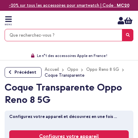
-20% sur tous les accessoires pour smartwatch | Code :
MC20
Aller
au
contenu
MENU
Choisissez entre la livraison à domicile, rapide ou en point relais
Délai de rétractation de 60 jours
Le n°1 des accessoires Apple en France !
9,1 venant de 17.697 avis
Accueil
Oppo
Oppo Reno 8 5G
Précédent
Coque Transparente
Coque Transparente Oppo
Reno 8 5G
Configurez votre appareil et découvrez en une fois 
toutes les coques adaptées
Configurez votre appareil