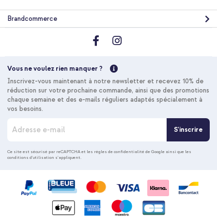
Brandcommerce
Vous ne voulez rien manquer ?
Inscrivez-vous maintenant à notre newsletter et recevez 10% de
réduction sur votre prochaine commande, ainsi que des promotions
chaque semaine et des e-mails réguliers adaptés spécialement à
vos besoins.
I
S'inscrire
n
s
c
Ce site est sécurisé par reCAPTCHA et les
règles de confidentialité de Google
ainsi que les
conditions d'utilisation
s'appliquent.
r
i
p
t
i
o
n