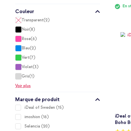
En s
Couleur
Transparent
2
items
Noir
8
items
Rose
6
items
Bleu
2
items
Vert
7
items
Violet
3
items
Gris
1
item
Voir plus
Marque de produit
items
iDeal of Sweden
15
iDeal o
items
imoshion
16
Boho B
items
Selencia
20
Notation