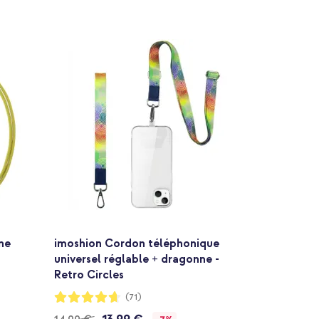
ne
imoshion Cordon téléphonique
universel réglable + dragonne -
Retro Circles
Notation:
(71)
92%