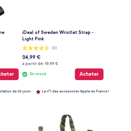
ne
iDeal of Sweden Wristlet Strap -
Light Pink
Notation:
(8)
90%
24,99 €
À partir de
à partir de:
19,99 €
cheter
Acheter
En stock
ctation de 60 jours
Le n°1 des accessoires Apple en France !