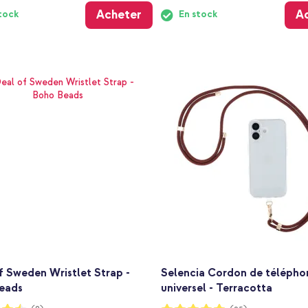
Acheter
A
tock
En stock
f Sweden Wristlet Strap -
Selencia Cordon de télépho
eads
universel - Terracotta
:
Notation: