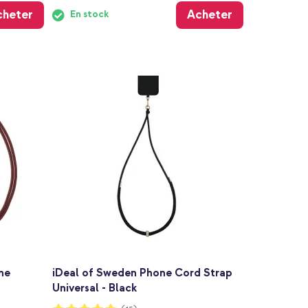
cheter
Acheter
En stock
ne
iDeal of Sweden Phone Cord Strap
Universal - Black
Notation: