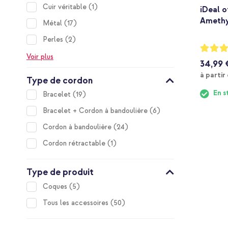
item
Cuir véritable
1
iDeal o
Amethy
items
Métal
17
items
Perles
2
Notation
90%
Voir plus
34,99 
à partir
Type de cordon
En s
items
Bracelet
19
items
Bracelet + Cordon à bandoulière
6
items
Cordon à bandoulière
24
item
Cordon rétractable
1
Type de produit
items
Coques
5
items
Tous les accessoires
50