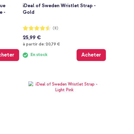
que
iDeal of Sweden Wristlet Strap -
e -
Gold
Notation:
(8)
90%
25,99 €
À partir de
à partir de:
20,79 €
cheter
Acheter
En stock