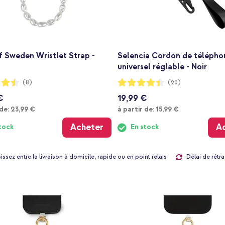
f Sweden Wristlet Strap -
Selencia Cordon de télépho
universel réglable - Noir
:
Notation:
(8)
(20)
88%
€
19,99 €
À partir de
À partir de
 de:
23,99 €
à partir de:
15,99 €
Acheter
A
tock
En stock
Délai de rétra
issez entre la livraison à domicile, rapide ou en point relais