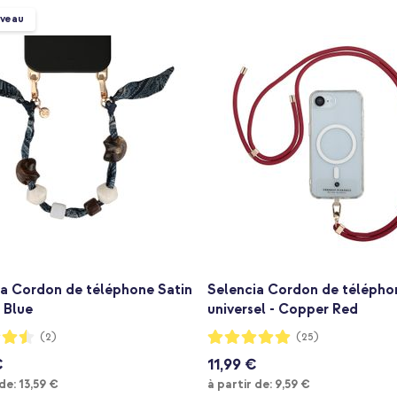
veau
ia Cordon de téléphone Satin
Selencia Cordon de télépho
 Blue
universel - Copper Red
:
Notation:
(2)
(25)
99%
€
11,99 €
À partir de
À partir de
 de:
13,59 €
à partir de:
9,59 €