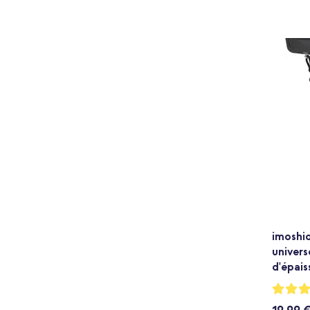
imoshi
univers
d'épais
Notation
82%