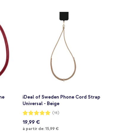
ne
iDeal of Sweden Phone Cord Strap
Universal - Beige
Notation:
(15)
100%
19,99 €
À partir de
à partir de:
15,99 €