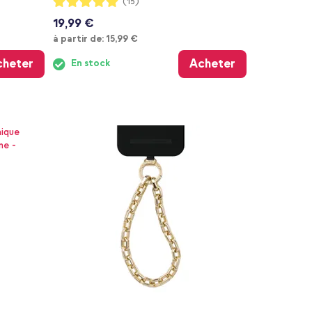
(15)
100%
19,99 €
À partir de
à partir de:
15,99 €
cheter
Acheter
En stock