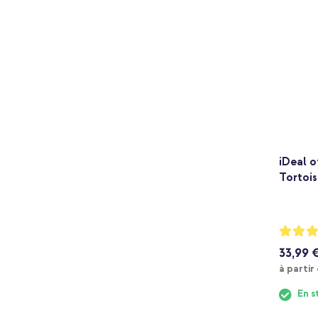
iDeal o
Tortois
Notation
90%
33,99 
à partir
En s