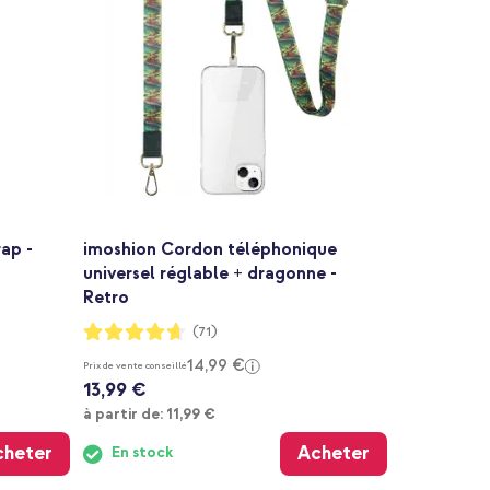
ap -
imoshion Cordon téléphonique
universel réglable + dragonne -
Retro
Notation:
(71)
92%
14,99 €
Prix de vente conseillé
13,99 €
À partir de
à partir de:
11,99 €
cheter
Acheter
En stock