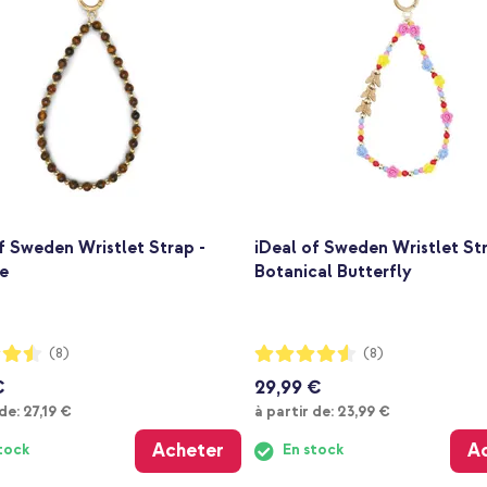
f Sweden Wristlet Strap -
iDeal of Sweden Wristlet Str
e
Botanical Butterfly
:
Notation:
(8)
(8)
90%
€
29,99 €
À partir de
À partir de
 de:
27,19 €
à partir de:
23,99 €
Acheter
A
tock
En stock