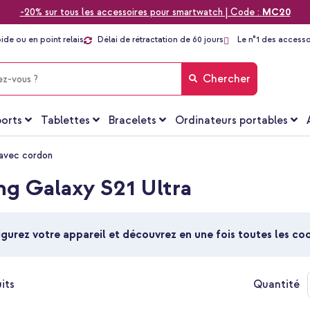
-20% sur tous les accessoires pour smartwatch | Code :
MC20
pide ou en point relais
Délai de rétractation de 60 jours
Le n°1 des accesso
Chercher
orts
Tablettes
Bracelets
Ordinateurs portables
avec cordon
g Galaxy S21 Ultra
gurez votre appareil et découvrez en une fois toutes les c
its
Quantité