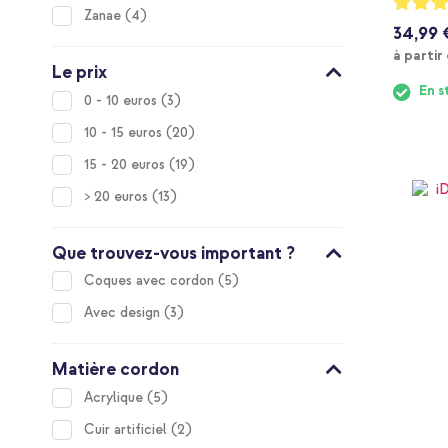
items
Zanae
4
90%
34,99 
à partir
Le prix
En s
items
0 - 10 euros
3
items
10 - 15 euros
20
items
15 - 20 euros
19
items
> 20 euros
13
Que trouvez-vous important ?
items
Coques avec cordon
5
items
Avec design
3
Matière cordon
items
Acrylique
5
items
Cuir artificiel
2