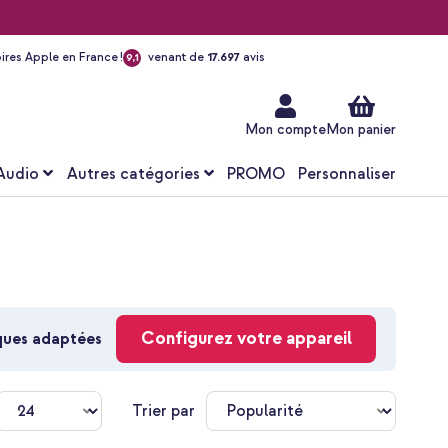
ires Apple en France !
venant de
17.697
avis
9,1
Aller
au
contenu
Mon compte
Mon panier
Audio
Autres catégories
PROMO
Personnaliser
Configurez votre appareil
oques adaptées
Trier par