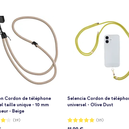
on Cordon de téléphone
Selencia Cordon de télépho
el taille unique - 10 mm
universel - Olive Dust
seur - Beige
:
Notation:
(29)
(25)
99%