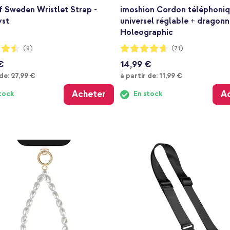
f Sweden Wristlet Strap -
imoshion Cordon téléphoni
st
universel réglable + dragonn
Holeographic
:
Notation:
(8)
(71)
92%
€
14,99 €
À partir de
À partir de
 de:
27,99 €
à partir de:
11,99 €
Acheter
A
tock
En stock