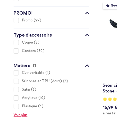
Nou
PROMO!
items
Promo
29
Type d'accessoire
items
Coque
5
items
Cordons
50
Matière
item
Cuir véritable
1
items
Silicones et TPU (doux)
3
Selenc
items
Satin
3
Stone -
items
Acrylique
10
Notation
90%
items
Plastique
3
16,99 
à partir
Voir plus