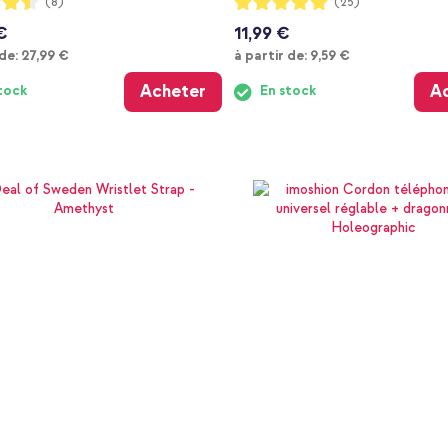
(8)
(25)
99%
€
11,99 €
À partir de
À partir de
 de:
27,99 €
à partir de:
9,59 €
Acheter
A
tock
En stock