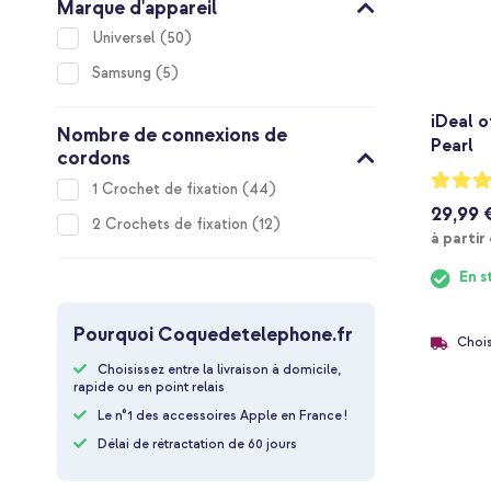
Marque d'appareil
items
Universel
50
items
Samsung
5
iDeal o
Nombre de connexions de
Pearl
cordons
Notation
items
1 Crochet de fixation
44
90%
29,99 
items
2 Crochets de fixation
12
à partir
En s
Pourquoi Coquedetelephone.fr
Chois
Choisissez entre la livraison à domicile,
rapide ou en point relais
Le n°1 des accessoires Apple en France !
Délai de rétractation de 60 jours