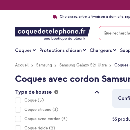
Choisissez entre la livraison à domicile, ra
CHERCHER
Coques
Protections d'écran
Chargeurs
Supp
Accueil
Samsung
Samsung Galaxy S21 Ultra
Coques 
Coques avec cordon Samsun
Type de housse
Confi
items
Coque
5
items
Coque silicone
3
items
Coque avec cordon
5
55
produ
items
Coque rigide
2