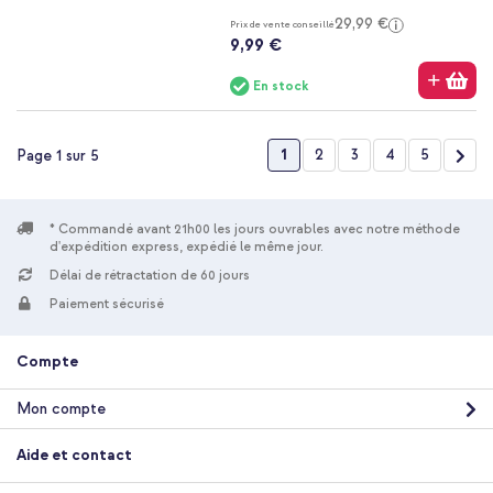
29,99 €
Prix de vente conseillé
9,99 €
En stock
Page
Vous lisez actuellement la p
Page
Page
Page
Page
Pag
Suiv
1
2
3
4
5
Page 1 sur 5
* Commandé avant 21h00 les jours ouvrables avec notre méthode
d'expédition express, expédié le même jour.
Délai de rétractation de 60 jours
Paiement sécurisé
Compte
Mon compte
Aide et contact