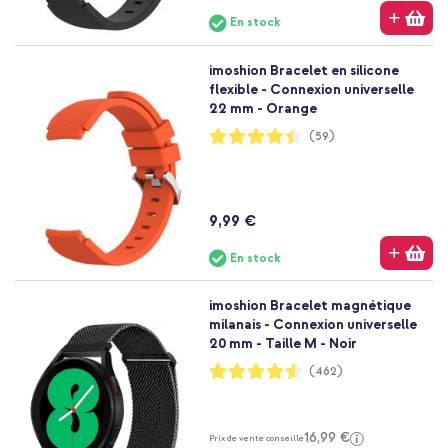
En stock
imoshion Bracelet en silicone
flexible - Connexion universelle
22 mm - Orange
Notation:
(59)
89%
9,99 €
En stock
imoshion Bracelet magnétique
milanais - Connexion universelle
20 mm - Taille M - Noir
Notation:
(462)
91%
16,99 €
Prix de vente conseillé