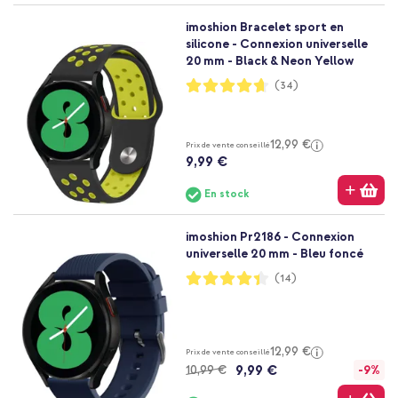
imoshion Bracelet sport en
silicone - Connexion universelle
20 mm - Black & Neon Yellow
Notation:
(34)
93%
12,99 €
Prix de vente conseillé
9,99 €
En stock
imoshion Pr2186 - Connexion
universelle 20 mm - Bleu foncé
Notation:
(14)
87%
12,99 €
Prix de vente conseillé
9,99 €
10,99 €
-9%