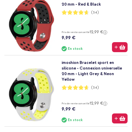
20 mm - Red & Black
Notation:
(34)
93%
12,99 €
Prix de vente conseillé
9,99 €
En stock
imoshion Bracelet sport en
silicone - Connexion universelle
20 mm - Light Grey & Neon
Yellow
Notation:
(34)
93%
12,99 €
Prix de vente conseillé
9,99 €
En stock