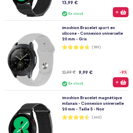
13,99 €
En stock
imoshion Bracelet sport en
silicone - Connexion universelle
20 mm - Gris
Notation:
(189)
94%
9,99 €
10,99 €
-9%
En stock
imoshion Bracelet magnétique
milanais - Connexion universelle
20 mm - Taille S - Noir
Notation:
(462)
91%