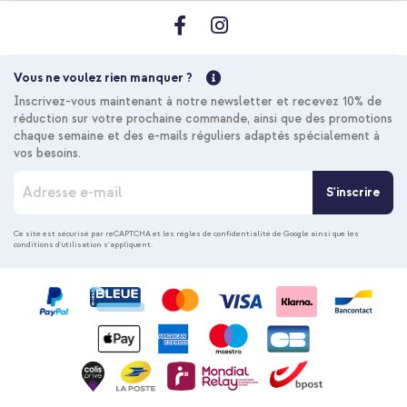
Vous ne voulez rien manquer ?
Inscrivez-vous maintenant à notre newsletter et recevez 10% de
réduction sur votre prochaine commande, ainsi que des promotions
chaque semaine et des e-mails réguliers adaptés spécialement à
vos besoins.
I
S'inscrire
n
s
c
Ce site est sécurisé par reCAPTCHA et les
règles de confidentialité de Google
ainsi que les
conditions d'utilisation
s'appliquent.
r
i
p
t
i
o
n
à
n
o