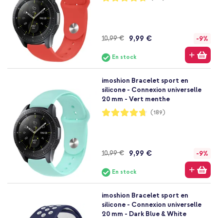
94%
9,99 €
10,99 €
-9%
En stock
imoshion Bracelet sport en
silicone - Connexion universelle
20 mm - Vert menthe
Notation:
(189)
94%
9,99 €
10,99 €
-9%
En stock
imoshion Bracelet sport en
silicone - Connexion universelle
20 mm - Dark Blue & White