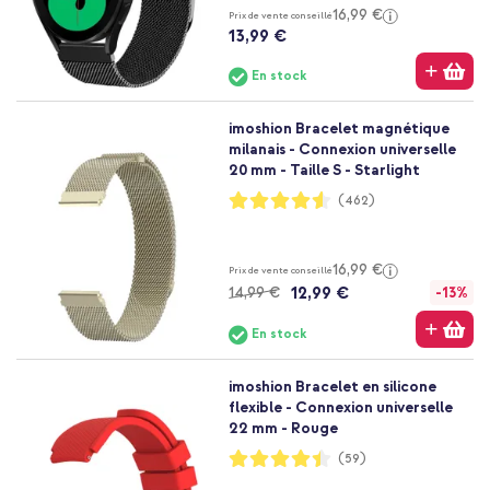
16,99 €
Prix de vente conseillé
13,99 €
En stock
imoshion Bracelet magnétique
milanais - Connexion universelle
20 mm - Taille S - Starlight
Notation:
(462)
91%
16,99 €
Prix de vente conseillé
12,99 €
14,99 €
-13%
En stock
imoshion Bracelet en silicone
flexible - Connexion universelle
22 mm - Rouge
Notation:
(59)
89%