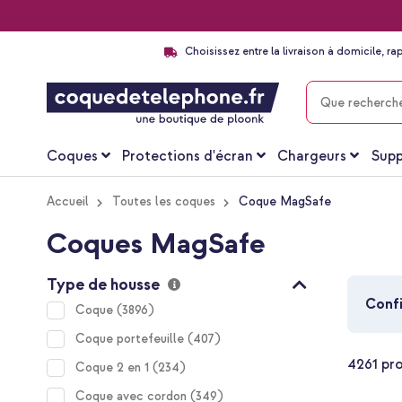
Choisissez entre la livraison à domicile, ra
CHERCHER
Coques
Protections d'écran
Chargeurs
Supp
Accueil
Toutes les coques
Coque MagSafe
Coques MagSafe
Type de housse
Confi
items
Coque
3896
items
Coque portefeuille
407
4261
pro
items
Coque 2 en 1
234
items
Coque avec cordon
349