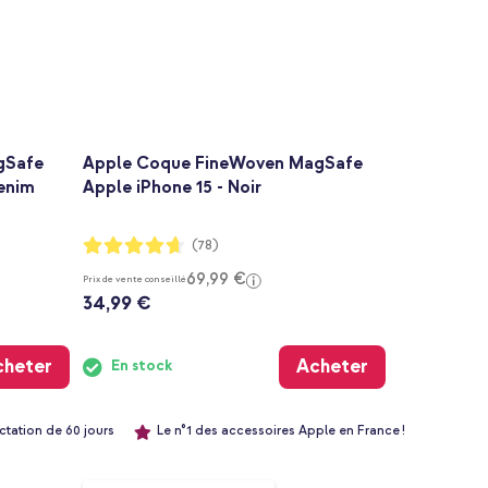
gSafe
Apple Coque FineWoven MagSafe
Denim
Apple iPhone 15 - Noir
Notation:
(78)
93%
69,99 €
Prix de vente conseillé
34,99 €
cheter
Acheter
En stock
ctation de 60 jours
Le n°1 des accessoires Apple en France !