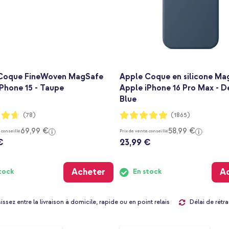
Coque FineWoven MagSafe
Apple Coque en silicone Ma
Phone 15 - Taupe
Apple iPhone 16 Pro Max - 
Blue
:
Notation:
(78)
(1865)
97%
69,99 €
58,99 €
 conseillé
Prix de vente conseillé
€
23,99 €
Acheter
A
tock
En stock
Délai de rétra
issez entre la livraison à domicile, rapide ou en point relais