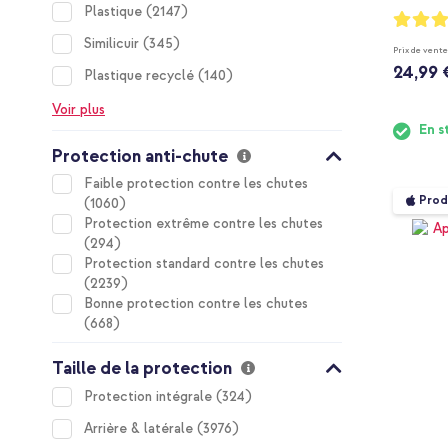
items
Plastique
2147
Notation
94%
items
Similicuir
345
Prix de vente
24,99 
items
Plastique recyclé
140
Voir plus
En s
Protection anti-chute
Faible protection contre les chutes
Prod
items
1060
Protection extrême contre les chutes
items
294
Protection standard contre les chutes
items
2239
Bonne protection contre les chutes
items
668
Taille de la protection
items
Protection intégrale
324
items
Arrière & latérale
3976