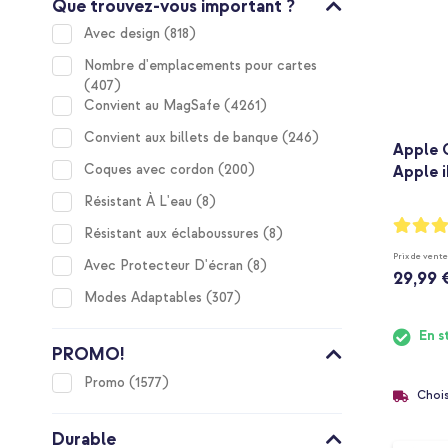
Que trouvez-vous important ?
items
Avec design
818
Nombre d'emplacements pour cartes
items
407
items
Convient au MagSafe
4261
items
Convient aux billets de banque
246
Apple 
items
Coques avec cordon
200
Apple i
items
Résistant À L'eau
8
Notation
items
Résistant aux éclaboussures
8
93%
Prix de vente
items
Avec Protecteur D'écran
8
29,99 
items
Modes Adaptables
307
En s
PROMO!
items
Promo
1577
Chois
Durable