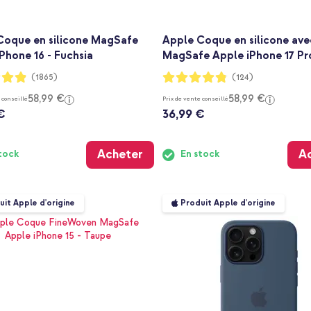
Coque en silicone MagSafe
Apple Coque en silicone ave
Phone 16 - Fuchsia
MagSafe Apple iPhone 17 Pro
:
Notation:
(1865)
(124)
95%
58,99 €
58,99 €
 conseillé
Prix de vente conseillé
€
36,99 €
Acheter
A
tock
En stock
uit Apple d'origine
Produit Apple d'origine