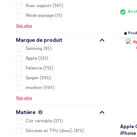
items
Avec support
307
En s
items
Mode paysage
11
Voir plus
Prod
Marque de produit
items
Samsung
83
items
Apple
231
items
Selencia
733
items
Spigen
225
items
imoshion
959
Voir plus
Matière
items
Cuir véritable
371
Apple 
items
Silicones et TPU (doux)
873
iPhone 