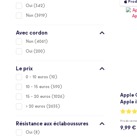
Prod
items
Oui
342
items
Non
3919
Avec cordon
items
Non
4061
items
Oui
200
Le prix
items
0 - 10 euros
10
items
10 - 15 euros
590
Apple 
items
15 - 20 euros
1026
Apple i
items
> 20 euros
2635
Notation
97%
Prix de vente
Résistance aux éclaboussures
9,99 €
items
Oui
8