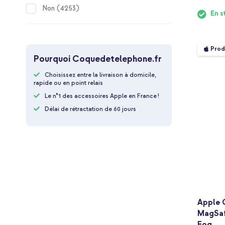
items
Non
4253
En s
Prod
Pourquoi Coquedetelephone.fr
Choisissez entre la livraison à domicile,
rapide ou en point relais
Le n°1 des accessoires Apple en France !
Délai de rétractation de 60 jours
Apple 
MagSaf
Fog