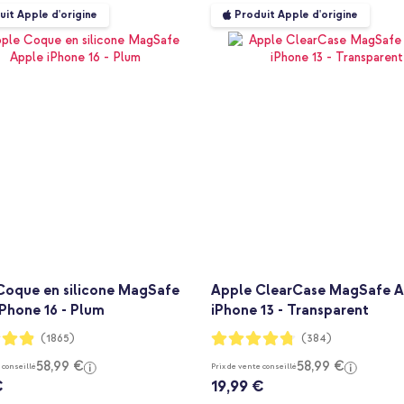
uit Apple d'origine
Produit Apple d'origine
Coque en silicone MagSafe
Apple ClearCase MagSafe 
Phone 16 - Plum
iPhone 13 - Transparent
:
Notation:
(1865)
(384)
94%
58,99 €
58,99 €
 conseillé
Prix de vente conseillé
€
19,99 €