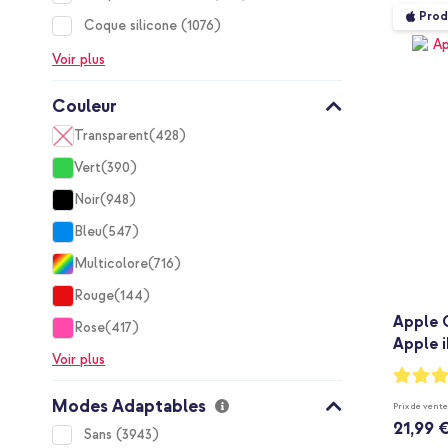
Prod
items
Coque silicone
1076
Voir plus
Couleur
Transparent
428
items
Vert
390
items
Noir
948
items
Bleu
547
items
Multicolore
716
items
Rouge
144
items
Apple 
Rose
417
items
Apple i
Voir plus
Notation
97%
Modes Adaptables
Prix de vente
21,99 
items
Sans
3943