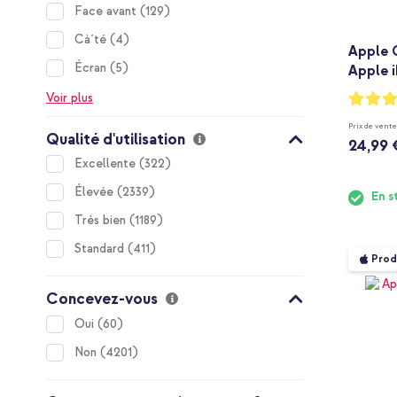
items
Face avant
129
items
Cà´té
4
Apple 
items
Écran
5
Apple i
Notation
Voir plus
97%
Prix de vente
Qualité d'utilisation
24,99 
items
Excellente
322
items
Élevée
2339
En s
items
Très bien
1189
items
Standard
411
Prod
Concevez-vous
items
Oui
60
items
Non
4201