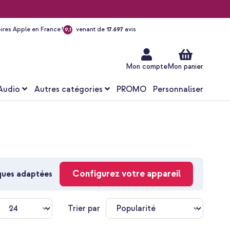
ires Apple en France !
venant de
17.697
avis
9,1
Aller
au
contenu
Mon compte
Mon panier
Audio
Autres catégories
PROMO
Personnaliser
Configurez votre appareil
oques adaptées
Trier par