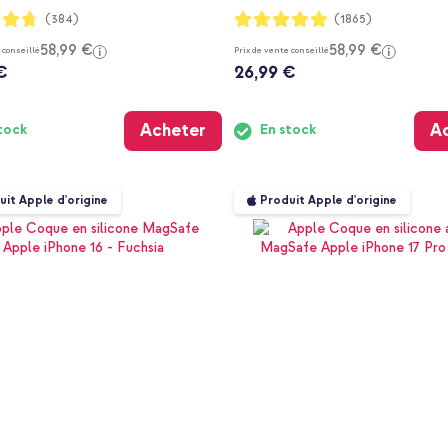
:
Notation:
(384)
(1865)
97%
58,99 €
58,99 €
 conseillé
Prix de vente conseillé
€
26,99 €
Acheter
A
tock
En stock
uit Apple d'origine
Produit Apple d'origine