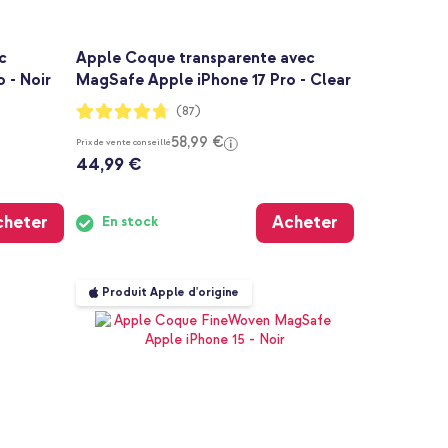
c
Apple Coque transparente avec
 - Noir
MagSafe Apple iPhone 17 Pro - Clear
Notation:
(87)
94%
58,99 €
Prix de vente conseillé
44,99 €
cheter
Acheter
En stock
Produit Apple d'origine