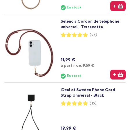
En stock
Selencia Cordon de téléphone
universel - Terracotta
Notation:
(25)
99%
11,99 €
À partir de
à partir de:
9,59 €
En stock
iDeal of Sweden Phone Cord
Strap Universal - Black
Notation:
(15)
100%
19,99 €