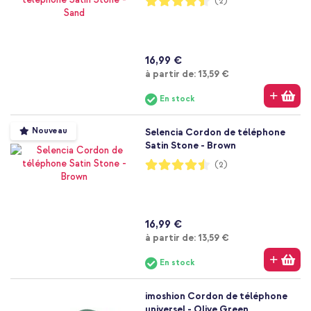
(2)
90%
16,99 €
À partir de
à partir de:
13,59 €
En stock
Nouveau
Selencia Cordon de téléphone
Satin Stone - Brown
Notation:
(2)
90%
16,99 €
À partir de
à partir de:
13,59 €
En stock
imoshion Cordon de téléphone
universel - Olive Green