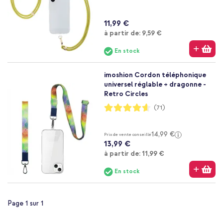
11,99 €
À partir de
à partir de:
9,59 €
En stock
imoshion Cordon téléphonique
universel réglable + dragonne -
Retro Circles
Notation:
(71)
92%
14,99 €
Prix de vente conseillé
13,99 €
À partir de
à partir de:
11,99 €
En stock
Page 1 sur 1