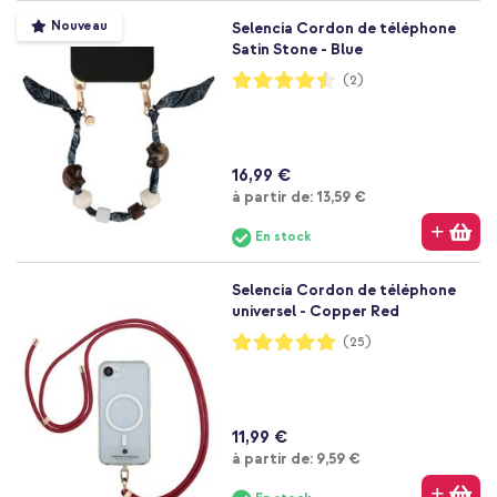
Nouveau
Selencia Cordon de téléphone
Satin Stone - Blue
Notation:
(2)
90%
16,99 €
À partir de
à partir de:
13,59 €
En stock
Selencia Cordon de téléphone
universel - Copper Red
Notation:
(25)
99%
11,99 €
À partir de
à partir de:
9,59 €