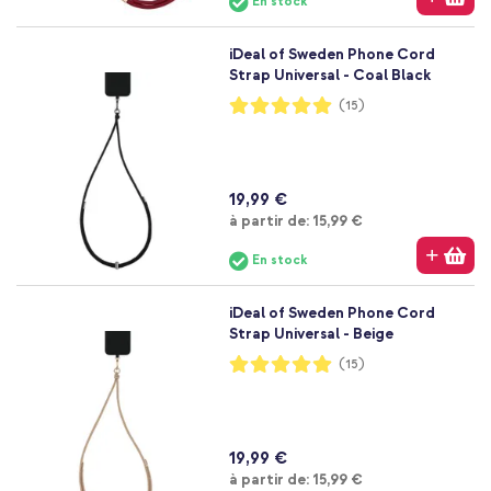
En stock
iDeal of Sweden Phone Cord
Strap Universal - Coal Black
Notation:
(15)
100%
19,99 €
À partir de
à partir de:
15,99 €
En stock
iDeal of Sweden Phone Cord
Strap Universal - Beige
Notation:
(15)
100%
19,99 €
À partir de
à partir de:
15,99 €