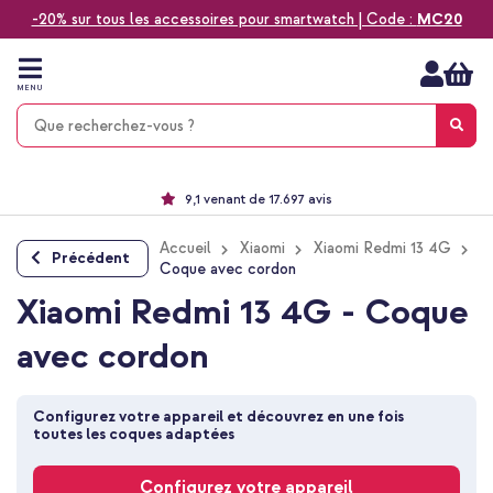
-20% sur tous les accessoires pour smartwatch | Code :
MC20
Aller
au
contenu
MENU
Choisissez entre la livraison à domicile, rapide ou en point relais
Délai de rétractation de 60 jours
Le n°1 des accessoires Apple en France !
9,1 venant de 17.697 avis
Accueil
Xiaomi
Xiaomi Redmi 13 4G
Précédent
Coque avec cordon
Xiaomi Redmi 13 4G - Coque
avec cordon
Configurez votre appareil et découvrez en une fois 
toutes les coques adaptées
Configurez votre appareil