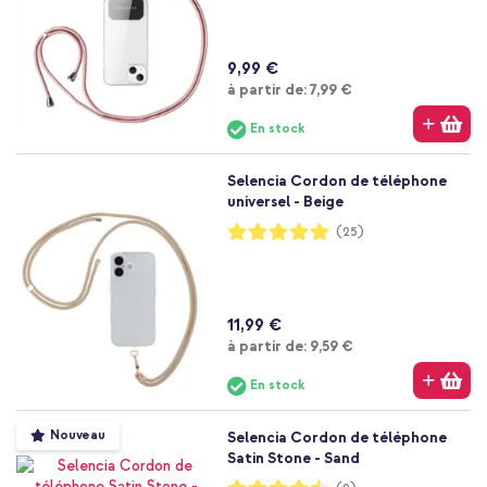
9,99 €
À partir de
à partir de:
7,99 €
En stock
Selencia Cordon de téléphone
universel - Beige
Notation:
(25)
99%
11,99 €
À partir de
à partir de:
9,59 €
En stock
Nouveau
Selencia Cordon de téléphone
Satin Stone - Sand
Notation: