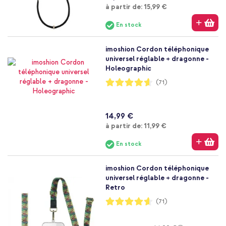
À partir de
à partir de:
15,99 €
En stock
imoshion Cordon téléphonique
universel réglable + dragonne -
Holeographic
Notation:
(71)
92%
14,99 €
À partir de
à partir de:
11,99 €
En stock
imoshion Cordon téléphonique
universel réglable + dragonne -
Retro
Notation:
(71)
92%