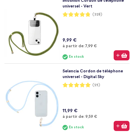
imoshion Cordon de téléphone
universel - Vert
Notation:
(328)
96%
9,99 €
À partir de
à partir de:
7,99 €
En stock
Selencia Cordon de téléphone
universel - Digital Sky
Notation:
(25)
99%
11,99 €
À partir de
à partir de:
9,59 €
En stock