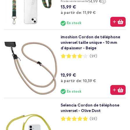
14,99 €
Prix de vente conseillé
13,99 €
À partir de
à partir de:
11,99 €
En stock
imoshion Cordon de téléphone
universel taille unique - 10 mm
d'épaisseur - Beige
Notation:
(29)
82%
12,99 €
À partir de
à partir de:
10,39 €
En stock
Selencia Cordon de téléphone
universel - Olive Dust
Notation:
(25)
99%