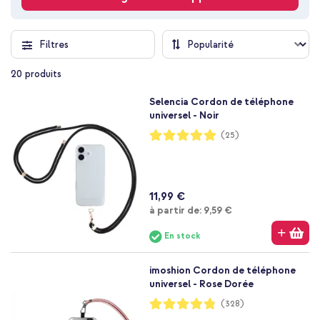
Filtres
20
produits
Selencia Cordon de téléphone
universel - Noir
Notation:
(25)
99%
11,99 €
À partir de
à partir de:
9,59 €
En stock
imoshion Cordon de téléphone
universel - Rose Dorée
Notation:
(328)
96%