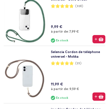
Notation:
(328)
96%
9,99 €
À partir de
à partir de:
7,99 €
En stock
Selencia Cordon de téléphone
universel - Mokka
Notation:
(25)
99%
11,99 €
À partir de
à partir de:
9,59 €
En stock