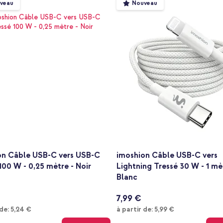
veau
Nouveau
on Câble USB-C vers USB-C
imoshion Câble USB-C vers
100 W - 0,25 mètre - Noir
Lightning Tressé 30 W - 1 mè
Blanc
7,99 €
À partir de
À partir de
 de:
5,24 €
à partir de:
5,99 €