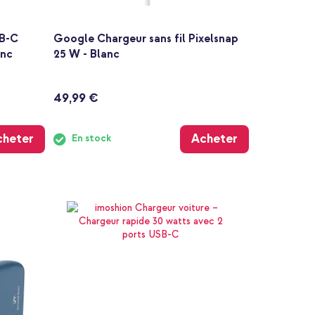
SB-C
Google Chargeur sans fil Pixelsnap
anc
25 W - Blanc
49,99 €
cheter
Acheter
En stock