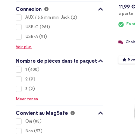
11,99 €
Connexion
à partir
items
AUX / 3,5 mm mini Jack
2
En s
items
USB-C
261
items
USB-A
21
Chois
Voir plus
Nou
Nombre de pièces dans le paquet
items
1
400
items
2
9
items
3
2
Meer tonen
Convient au MagSafe
items
Oui
85
items
Non
57