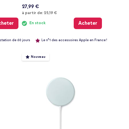
27,99 €
À partir de
à partir de:
25,19 €
cheter
Acheter
En stock
ctation de 60 jours
Le n°1 des accessoires Apple en France !
Nouveau