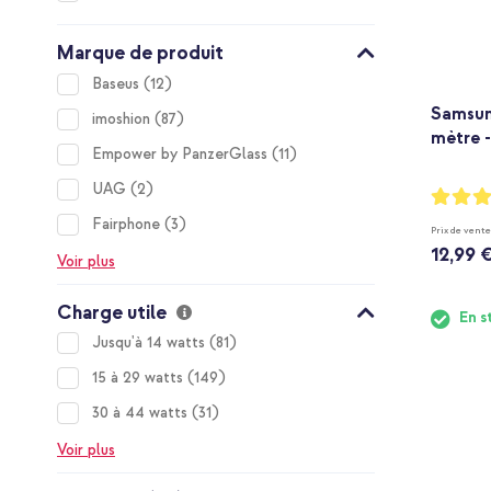
Marque de produit
items
Baseus
12
Samsun
items
imoshion
87
mètre -
items
Empower by PanzerGlass
11
items
UAG
2
Notation
98%
items
Fairphone
3
Prix de vente
12,99 
Voir plus
Charge utile
En s
items
Jusqu'à 14 watts
81
items
15 à 29 watts
149
items
30 à 44 watts
31
Voir plus