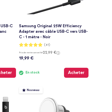
t USB-C
Samsung Original 25W Efficiency
lanc
Adapter avec câble USB-C vers USB-
C - 1 mètre - Noir
Notation:
(41)
98%
22,99 €
Prix de vente conseillé
19,99 €
cheter
Acheter
En stock
Nouveau