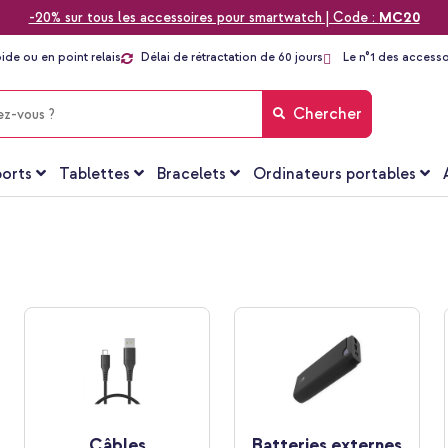
-20% sur tous les accessoires pour smartwatch | Code :
MC20
pide ou en point relais
Délai de rétractation de 60 jours
Le n°1 des accesso
Chercher
orts
Tablettes
Bracelets
Ordinateurs portables
Câbles
Batteries externes