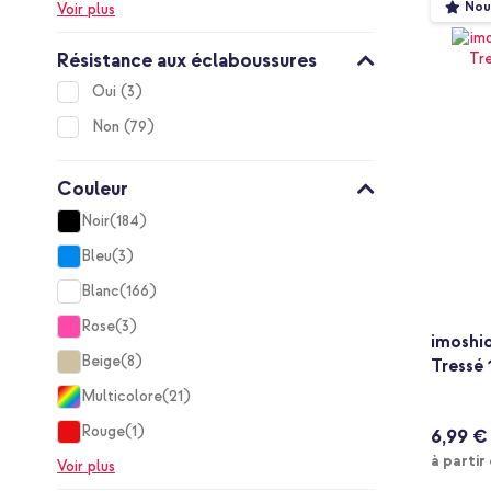
Nou
Voir plus
Résistance aux éclaboussures
items
Oui
3
items
Non
79
Couleur
Noir
184
items
Bleu
3
items
Blanc
166
items
Rose
3
items
imoshi
Beige
8
Tressé 
items
Multicolore
21
items
Rouge
1
6,99 €
item
à partir
Voir plus