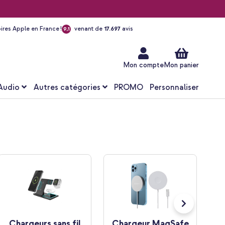
ires Apple en France !
venant de
17.697
avis
9,1
Aller
au
contenu
Mon compte
Mon panier
Audio
Autres catégories
PROMO
Personnaliser
Chargeurs sans fil
Chargeur MagSafe