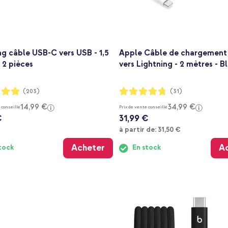
g câble USB-C vers USB - 1,5
Apple Câble de chargemen
 2 pièces
vers Lightning - 2 mètres - B
:
Notation:
(203)
(31)
94%
14,99 €
34,99 €
 conseillé
Prix de vente conseillé
€
31,99 €
À partir de
à partir de:
31,50 €
Acheter
A
tock
En stock