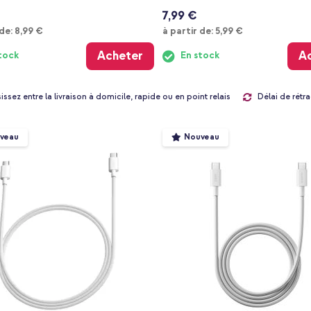
7,99 €
À partir de
À partir de
 de:
8,99 €
à partir de:
5,99 €
Acheter
A
tock
En stock
Délai de rétra
issez entre la livraison à domicile, rapide ou en point relais
veau
Nouveau