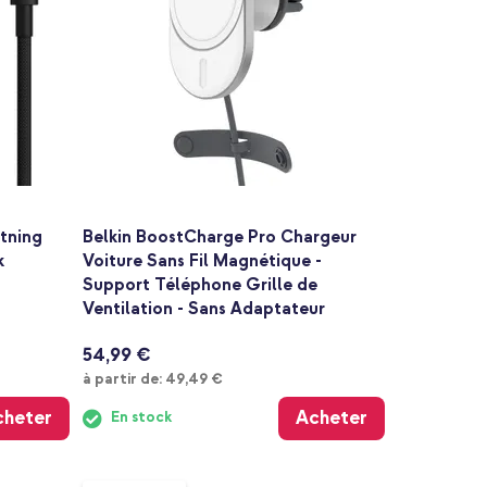
tning
Belkin BoostCharge Pro Chargeur
k
Voiture Sans Fil Magnétique -
Support Téléphone Grille de
Ventilation - Sans Adaptateur
54,99 €
À partir de
à partir de:
49,49 €
cheter
Acheter
En stock