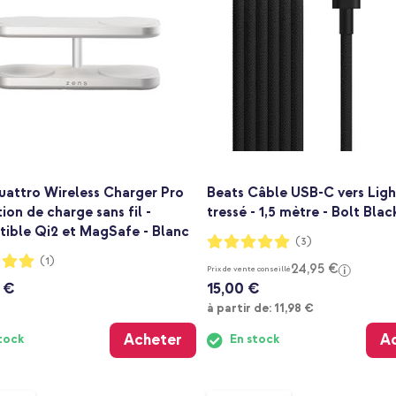
uattro Wireless Charger Pro
Beats Câble USB-C vers Ligh
tion de charge sans fil -
tressé - 1,5 mètre - Bolt Blac
ible Qi2 et MagSafe - Blanc
Notation:
(3)
100%
:
(1)
24,95 €
Prix de vente conseillé
 €
15,00 €
À partir de
à partir de:
11,98 €
Acheter
A
tock
En stock