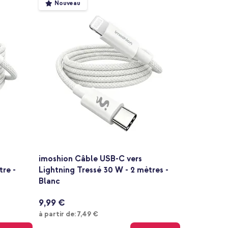
Nouveau
imoshion Câble USB-C vers
tre -
Lightning Tressé 30 W - 2 mètres -
Blanc
9,99 €
À partir de
à partir de:
7,49 €