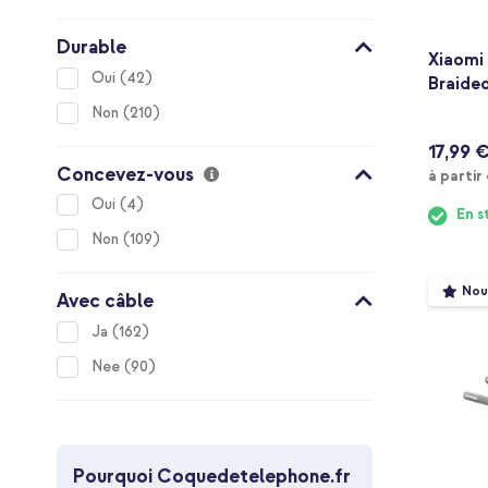
Durable
Xiaomi
items
Oui
42
Braided
items
Non
210
17,99 
Concevez-vous
à partir
items
Oui
4
En s
items
Non
109
Nou
Avec câble
items
Ja
162
items
Nee
90
Pourquoi Coquedetelephone.fr