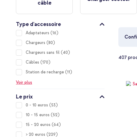
câble
Type d'accessoire
items
Adaptateurs
16
Confi
items
Chargeurs
80
items
Chargeurs sans fil
40
407
prod
items
Câbles
170
items
Station de recharge
11
Voir plus
Le prix
items
0 - 10 euros
53
items
10 - 15 euros
52
items
15 - 20 euros
64
items
> 20 euros
229