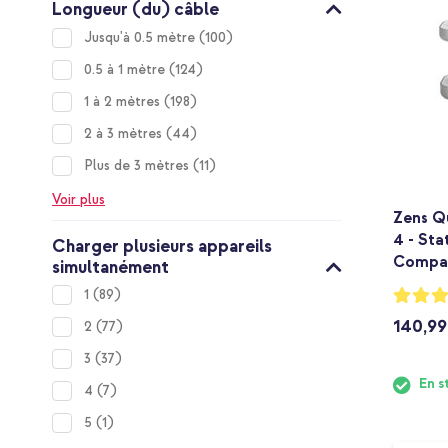
Longueur (du) câble
items
Jusqu'à 0.5 mètre
100
items
0.5 à 1 mètre
124
items
1 à 2 mètres
198
items
2 à 3 mètres
44
items
Plus de 3 mètres
11
Voir plus
Zens Q
4 - Sta
Charger plusieurs appareils
Compat
simultanément
Notation
items
1
89
100%
140,99
items
2
77
items
3
37
En s
items
4
7
item
5
1