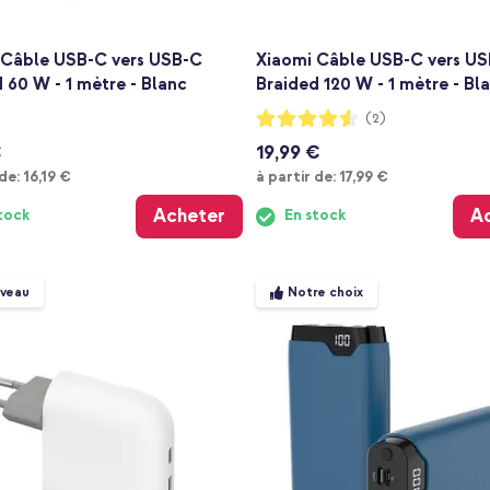
 Câble USB-C vers USB-C
Xiaomi Câble USB-C vers U
 60 W - 1 mètre - Blanc
Braided 120 W - 1 mètre - Bl
Notation:
(2)
90%
€
19,99 €
À partir de
À partir de
 de:
16,19 €
à partir de:
17,99 €
Acheter
A
tock
En stock
veau
Notre choix