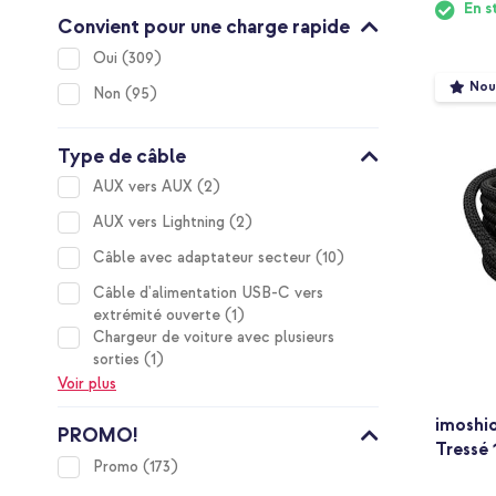
En s
Convient pour une charge rapide
items
Oui
309
Nou
items
Non
95
Type de câble
items
AUX vers AUX
2
items
AUX vers Lightning
2
items
Câble avec adaptateur secteur
10
Câble d'alimentation USB-C vers
item
extrémité ouverte
1
Chargeur de voiture avec plusieurs
item
sorties
1
Voir plus
imoshi
PROMO!
Tressé 
items
Promo
173