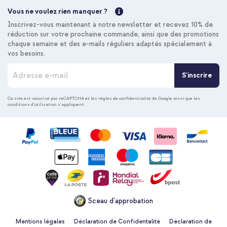
Vous ne voulez rien manquer ?
Inscrivez-vous maintenant à notre newsletter et recevez 10% de
réduction sur votre prochaine commande, ainsi que des promotions
chaque semaine et des e-mails réguliers adaptés spécialement à
vos besoins.
I
S'inscrire
n
s
c
Ce site est sécurisé par reCAPTCHA et les
règles de confidentialité de Google
ainsi que les
conditions d'utilisation
s'appliquent.
r
i
p
t
i
o
n
à
n
o
Sceau d'approbation
t
r
e
Mentions légales
Déclaration de Confidentalité
Déclaration de