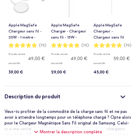
Apple MagSafe
Apple MagSafe
Apple MagSafe
Chargeur sans fil -
Charger - Chargeur
Chargeur -
25W - 1 mètre -
sans fil - 15W -
Chargeur sans fil
Blanc
Blanc
25W - 2 mètre -
Notation:
Notation:
Notation:
(70)
(70)
(70)
98%
98%
98%
2024 - Blanc
Prix de vente
Prix de vente
Prix de vente
49,00 €
49,00 €
59,00 €
conseillé
conseillé
conseillé
39,00 €
29,00 €
45,00 €
Description du produit
Veux-tu profiter de la commodité de la charge sans fil et ne pas
avoir à attendre longtemps pour un téléphone chargé ? Opte alors
pour le Chargeur Magnétique Sans Fil original de Samsung. Celui-
ci a une sortie de 25W ; bien plus que les précédents chargeurs
Montrer la description complète
sans fil de 15W. Cela signifie que tu peux charger ton smartphone