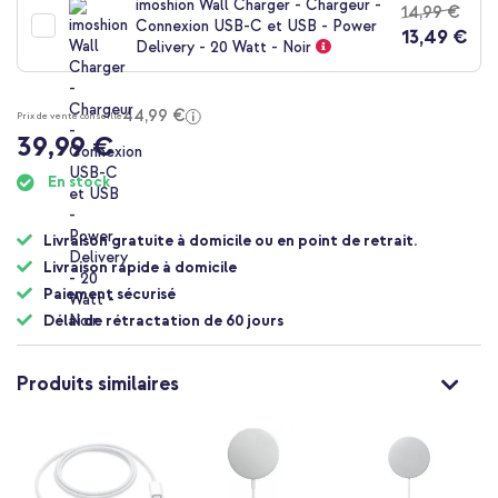
imoshion Wall Charger - Chargeur -
14,99 €
de
Connexion USB-C et USB - Power
13,49 €
la
Delivery - 20 Watt - Noir
Galerie
d’images
44,99 €
Prix de vente conseillé
39,99 €
En stock
Livraison gratuite à domicile ou en point de retrait.
Livraison rapide à domicile
Paiement sécurisé
Délai de rétractation de 60 jours
Produits similaires