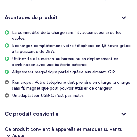
entièrement sans fil en 1,5 heure, sans tracas avec les câbles.
Grâce aux aimants Qi2, le chargeur s'adapte toujours parfaitement
au téléphone, lorsque ton téléphone supporte la charge
Avantages du produit
magnétique sans fil.
Les avantages du Chargeur Magnétique Sans Fil Samsung
La commodité de la charge sans fil ; aucun souci avec les
câbles.
Charge sans fil ultra-rapide grâce à la sortie de 25W
Rechargez complètement votre téléphone en 1,5 heure grâce
Alignement magnétique parfait avec Qi2
à la puissance de 25W.
Avec connexion USB-C (adaptateur non inclus)
Utilisez-le à la maison, au bureau ou en déplacement en
combinaison avec une batterie externe.
La commodité de la charge sans fil à la maison, en déplacement
ou au bureau
Alignement magnétique parfait grâce aux aimants Qi2.
Produit Samsung original ; chargement sûr et fiable
Remarque : Votre téléphone doit prendre en charge la charge
sans fil magnétique pour pouvoir utiliser ce chargeur.
Inclus 1 an de garantie
Un adaptateur USB-C n’est pas inclus.
Attention :
ton téléphone doit supporter MagSafe ou Qi2 pour
pouvoir utiliser ce chargeur correctement.
Ce produit convient à
Plus besoin de s'embêter avec des câbles et charger rapidement
ton téléphone sans fil ? Opte alors pour le Chargeur Magnétique
Ce produit convient à appareils et marques suivants
Samsung.
Apple