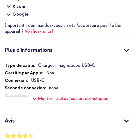
Xiaomi
Google
Important :
commandez-vous un étui/accessoire pour le bon
appareil ?
Vérifiez-le ici !
Plus d'informations
Plus
Chargeur magnétique USB-C
d'informations
Non
USB-C
none
Non
Montrer toutes les caractéristiques
1
Oui
25 W
Avis
Oui
Oui
Notation:
87
%