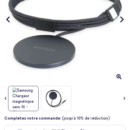
Passer
Complétez votre commande:
(jusqu'à 10% de réduction)
au
début