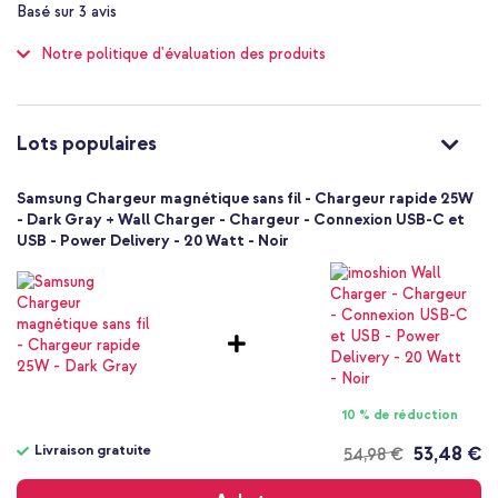
Charge rapide 25W
Basé sur
3
avis
of
Compatible MagSafe
100
Notre politique d'évaluation des produits
1 Pc
Sans
Oui
8806097912835
Lots populaires
Samsung
EP-P2900BBEGWW
Samsung Chargeur magnétique sans fil - Chargeur rapide 25W
Gris
- Dark Gray + Wall Charger - Chargeur - Connexion USB-C et
USB - Power Delivery - 20 Watt - Noir
Plastique
1.2 m
Non
Universel
Smartphone
Chargeurs sans fil
10 % de réduction
Livraison gratuite
53,48 €
54,98 €
Livraison
gratuite