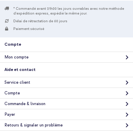
0 m
Non
* Commandé avant 21h00 les jours ouvrables avec notre méthode
d'expédition express, expédié le même jour.
Apple
Délai de rétractation de 60 jours
Ordinateur portable, Smartphone,
Tablette
Paiement sécurisé
Chargeurs
Compte
Mon compte
Aide et contact
Service client
Compte
Commande & livraison
Payer
Retours & signaler un problème