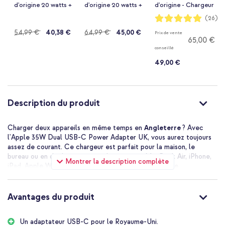
d'origine 20 watts +
d'origine 20 watts +
d'origine - Chargeur
câble USB-C vers
câble de recharge
- Double connexion
Notation:
(26)
98%
Lightning d'origine -
USB-C vers USB-C
USB-C - 35W -
Prix
54,99 €
40,38 €
Prix
64,99 €
45,00 €
Prix de vente
1 mètre - Blanc
d'origine - 2 mètres
Blanc
65,00 €
- Blanc
normal
normal
conseillé
49,00 €
Description du produit
Charger deux appareils en même temps en
Angleterre
? Avec
l'Apple 35W Dual USB-C Power Adapter UK, vous aurez toujours
assez de courant. Ce chargeur est parfait pour la maison, le
bureau ou en déplacement et charge votre MacBook Air, iPhone,
Montrer la description complète
iPad, Apple Watch ou AirPods à une vitesse fulgurante.
Double puissance
Avec deux ports USB-C, vous pouvez charger deux appareils en
Avantages du produit
même temps. Vous n'aurez plus jamais à choisir quel appareil doit
être chargé en premier. Idéal si vous voulez par exemple charger
Un adaptateur USB-C pour le Royaume-Uni.
votre iPhone et votre Apple Watch en même temps. Ou votre