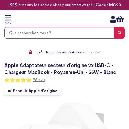
-20% sur tous les accessoires pour smartwatch | Code :
MC20
Aller
au
contenu
MENU
Choisissez entre la livraison à domicile, rapide ou en point relais
Délai de rétractation de 60 jours
Le n°1 des accessoires Apple en France !
9,1 venant de 17.697 avis
Apple Adaptateur secteur d’origine 2x USB-C -
Chargeur MacBook - Royaume-Uni - 35W - Blanc
Notation:
26
avis
98
100
% of
Passer
Produit Apple d'origine
à
la
fin
de
la
galerie
d’images