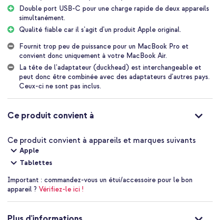
MacBook Air et iPad. Deux fois plus de puissance, deux fois plus
Double port USB-C pour une charge rapide de deux appareils
de commodité. Convient également pour la charge rapide de
simultanément.
votre iPhone !
Qualité fiable car il s'agit d'un produit Apple original.
Charge mondiale
Fournit trop peu de puissance pour un MacBook Pro et
Cet adaptateur est également parfait pour les voyageurs.
convient donc uniquement à votre MacBook Air.
Combinez le chargeur avec l'Apple World Travel Adapter Kit (non
La tête de l'adaptateur (duckhead) est interchangeable et
inclus) et chargez facilement vos appareils lorsque vous voyagez.
peut donc être combinée avec des adaptateurs d'autres pays.
La tête de l'adaptateur (duckhead) est interchangeable, ce qui
Ceux-ci ne sont pas inclus.
vous permet de l'adapter facilement aux prises électriques de
différents pays.
Ce produit convient à
Produit Apple original
Comme cet adaptateur est un produit Apple original, il continuera
toujours à fonctionner de manière optimale avec votre appareil.
Ce produit convient à appareils et marques suivants
Contrairement aux adaptateurs ordinaires qui peuvent perdre leur
Apple
compatibilité avec votre appareil au fil du temps.
Tablettes
Pourquoi l'Apple 35W Dual USB-C Power Adapter UK ?
Important :
commandez-vous un étui/accessoire pour le bon
appareil ?
Vérifiez-le ici !
Deux ports USB-C
35 watts de puissance
Plus d'informations