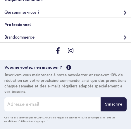
Qui sommes-nous ?
Professionnel
Brandcommerce
Vous ne voulez rien manquer ?
Inscrivez-vous maintenant à notre newsletter et recevez 10% de
réduction sur votre prochaine commande, ainsi que des promotions
chaque semaine et des e-mails réguliers adaptés spécialement à
vos besoins.
I
S'inscrire
n
s
c
Ce site est sécurisé par reCAPTCHA et les
règles de confidentialité de Google
ainsi que les
conditions d'utilisation
s'appliquent.
r
i