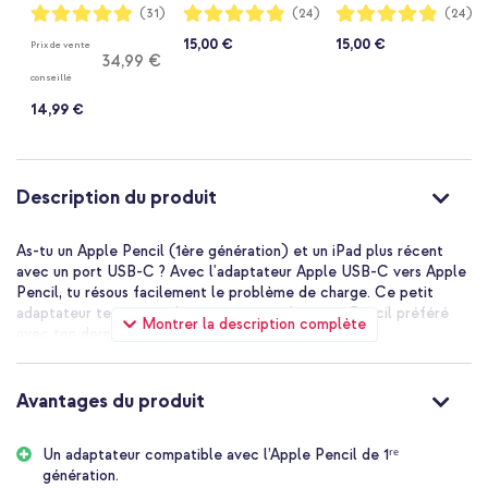
mm - Blanc
mm (AUX) - Blanc
Notation:
Notation:
Notation:
(31)
(24)
(24)
98%
97%
97%
15,00 €
15,00 €
Prix de vente
34,99 €
conseillé
14,99 €
Description du produit
As-tu un Apple Pencil (1ère génération) et un iPad plus récent
avec un port USB-C ? Avec l'adaptateur Apple USB-C vers Apple
Pencil, tu résous facilement le problème de charge. Ce petit
adaptateur te permet de continuer à utiliser ton Pencil préféré
Montrer la description complète
avec ton dernier iPad.
Indispensable
Cet adaptateur est indispensable si tu veux coupler et charger
Avantages du produit
ton Apple Pencil (1ère génération) avec l'iPad (10ème
génération) ou l'iPad (A16). Tu connectes le Pencil d'un côté de
Un adaptateur compatible avec l’Apple Pencil de 1ʳᵉ
l'adaptateur et le câble de charge USB-C de ton iPad de l'autre
génération.
côté. Ainsi, tu peux commencer à travailler immédiatement et