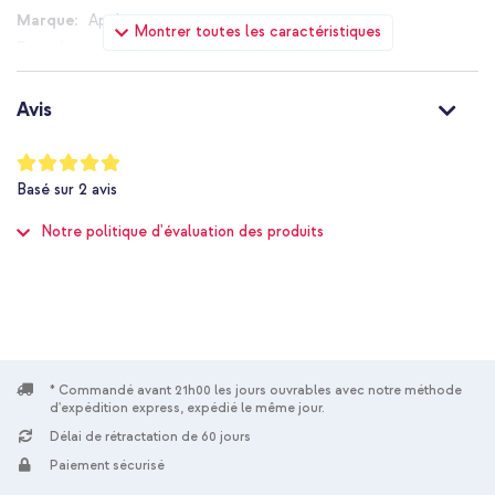
Avec 1 an de garantie
Apple
Montrer toutes les caractéristiques
MQLU3ZM/A
0 m
Continue à utiliser ton Apple Pencil (1ère génération) avec ton
Apple
nouvel iPad grâce à cet adaptateur pratique.
Avis
Apple Pencil
Oui
Notation:
100
%
USB-C
Basé sur
2
avis
of
1 Pc
100
Notre politique d'évaluation des produits
Plastique
Blanc
Non
* Commandé avant 21h00 les jours ouvrables avec notre méthode
d'expédition express, expédié le même jour.
Délai de rétractation de 60 jours
Paiement sécurisé