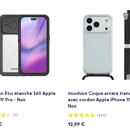
on Étui étanche 360 Apple
imoshion Coque arrière tran
17 Pro - Noir
avec cordon Apple iPhone 17
Noir
:
Notation:
(7)
(663)
96%
€
12,99 €