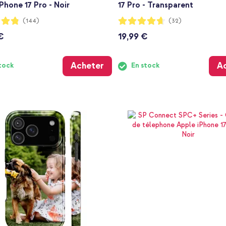
Phone 17 Pro - Noir
17 Pro - Transparent
:
Notation:
(144)
(32)
92%
€
19,99 €
Acheter
A
tock
En stock