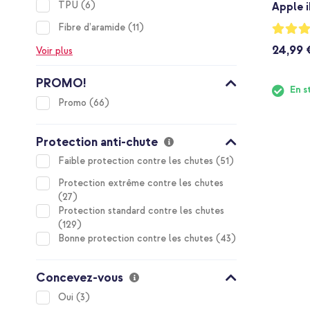
items
TPU
6
Apple i
items
Notation
Fibre d’aramide
11
96%
24,99 
Voir plus
PROMO!
En s
items
Promo
66
Protection anti-chute
items
Faible protection contre les chutes
51
Protection extrême contre les chutes
items
27
Protection standard contre les chutes
items
129
items
Bonne protection contre les chutes
43
Concevez-vous
items
Oui
3