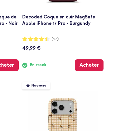
oque de
Decoded Coque en cuir MagSafe
o - Noir
Apple iPhone 17 Pro - Burgundy
Notation:
(27)
90%
49,99 €
cheter
Acheter
En stock
Nouveau