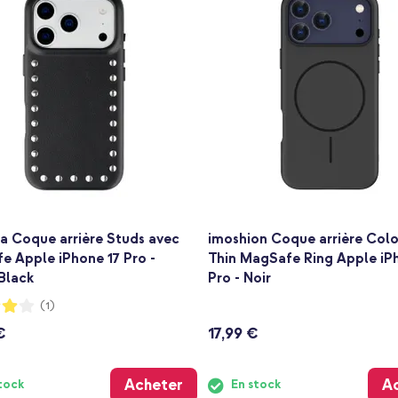
a Coque arrière Studs avec
imoshion Coque arrière Colo
e Apple iPhone 17 Pro -
Thin MagSafe Ring Apple iP
Black
Pro - Noir
:
(1)
€
17,99 €
Acheter
A
tock
En stock