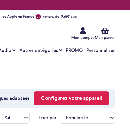
ires Apple en France !
venant de
17.697
avis
9,1
Aller
au
contenu
Mon compte
Mon panier
Audio
Autres catégories
PROMO
Personnaliser
Configurez votre appareil
oques adaptées
Trier par