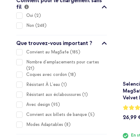
Convient pour le chargement sans
fil
items
Oui
2
items
Non
248
Que trouvez-vous important ?
items
Convient au MagSafe
185
Nombre d'emplacements pour cartes
items
21
items
Coques avec cordon
18
Selenci
item
Résistant À L'eau
1
MagSaf
item
Résistant aux éclaboussures
1
Velvet 
items
Avec design
93
Notation
80%
items
Convient aux billets de banque
5
26,99 
items
Modes Adaptables
8
En s