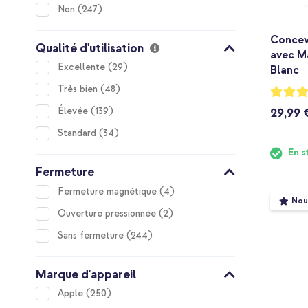
items
Non
247
Concev
Qualité d'utilisation
avec M
items
Excellente
29
Blanc
items
Très bien
48
Notation
86%
items
Élevée
139
29,99 
items
Standard
34
En s
Fermeture
items
Fermeture magnétique
4
Nou
items
Ouverture pressionnée
2
items
Sans fermeture
244
Marque d'appareil
items
Apple
250