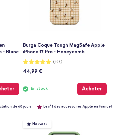
en
Burga Coque Tough MagSafe Apple
 - Blanc
iPhone 17 Pro - Honeycomb
Notation:
(103)
97%
44,99 €
cheter
Acheter
En stock
ctation de 60 jours
Le n°1 des accessoires Apple en France !
Nouveau