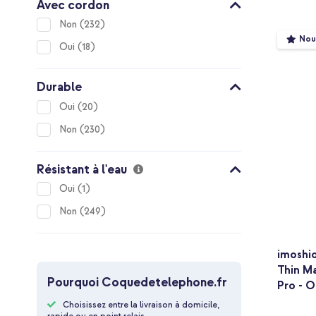
Avec cordon
items
Non
232
Nou
items
Oui
18
Durable
items
Oui
20
items
Non
230
Résistant à l'eau
item
Oui
1
items
Non
249
imoshio
Thin M
Pourquoi Coquedetelephone.fr
Pro - 
Choisissez entre la livraison à domicile,