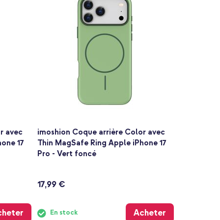
r avec
imoshion Coque arrière Color avec
hone 17
Thin MagSafe Ring Apple iPhone 17
Pro - Vert foncé
17,99 €
cheter
Acheter
En stock