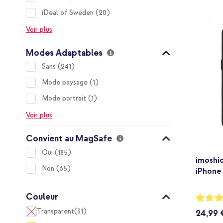
items
iDeal of Sweden
20
Voir plus
Modes Adaptables
items
Sans
241
item
Mode paysage
1
item
Mode portrait
1
Voir plus
Convient au MagSafe
items
Oui
185
imoshi
items
Non
65
iPhone 
Couleur
Notation
86%
Transparent
31
24,99 
items