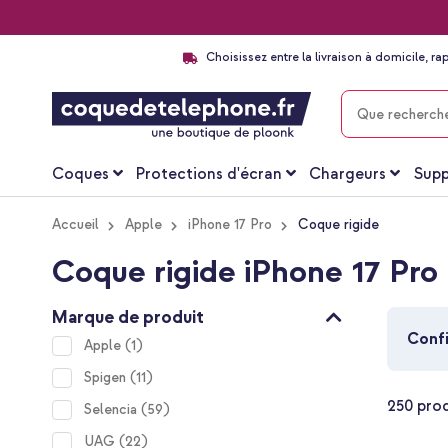
Choisissez entre la livraison à domicile, ra
CHERCHER
Coques
Protections d'écran
Chargeurs
Supp
Accueil
Apple
iPhone 17 Pro
Coque rigide
Coque rigide iPhone 17 Pro
Marque de produit
Confi
item
Apple
1
items
Spigen
11
250
prod
items
Selencia
59
items
UAG
22