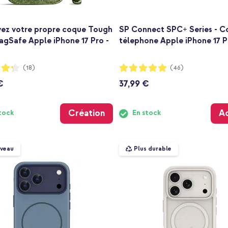
ez votre propre coque Tough
SP Connect SPC+ Series - C
agSafe Apple iPhone 17 Pro -
télephone Apple iPhone 17 Pr
:
Notation:
(18)
(46)
100%
€
37,99 €
Création
A
tock
En stock
veau
Plus durable