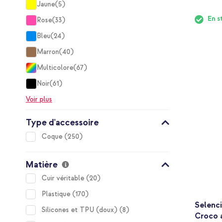
Jaune
5
items
En s
Rose
33
items
Bleu
24
items
Marron
40
items
Multicolore
67
items
Noir
61
items
Voir plus
Type d'accessoire
items
Coque
250
Matière
items
Cuir véritable
20
items
Plastique
170
Selenc
items
Silicones et TPU (doux)
8
Croco 