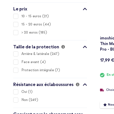
Le prix
items
10 - 15 euros
21
items
15 - 20 euros
44
items
> 20 euros
185
imoshio
Thin M
Taille de la protection
Pro - B
items
Arrière & latérale
247
17,99 
items
Face avant
4
items
Protection intégrale
7
En s
Résistance aux éclaboussures
Chois
item
Oui
1
items
Non
249
Nou