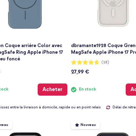
n Coque arrière Color avec
dbramante1928 Coque Gren
agSafe Ring Apple iPhone 17
MagSafe Apple iPhone 17 Pro
leu foncé
Notation:
(28)
93%
€
27,99 €
Acheter
A
tock
En stock
Délai de rétra
issez entre la livraison à domicile, rapide ou en point relais
veau
Nouveau