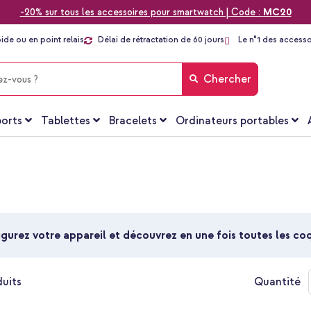
-20% sur tous les accessoires pour smartwatch | Code :
MC20
pide ou en point relais
Délai de rétractation de 60 jours
Le n°1 des accesso
Chercher
orts
Tablettes
Bracelets
Ordinateurs portables
gurez votre appareil et découvrez en une fois toutes les c
uits
Quantité