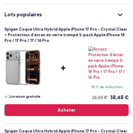
Protection jusqu'à 2 mètres
100
Non
Lots populaires
Très bien
Non
Spigen Coque Ultra Hybrid Apple iPhone 17 Pro - Crystal Clear
8800283314748
+ Protection d'écran en verre trempé 2-pack Apple iPhone 18
Spigen
Pro / 17 Pro / 17 / 16 Pro
ACS10342
Transparent
Plastique
Apple
Smartphone
Sans
Non
10 % de réduction
Coque, Coque rigide
Livraison gratuite
38,48 €
39,98 €
Coque
Livraison
gratuite
Arrière & latérale
Acheter
Spigen Coque Ultra Hybrid Apple iPhone 17 Pro - Crystal Clear