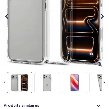
Passer
au
Produits similaires
début