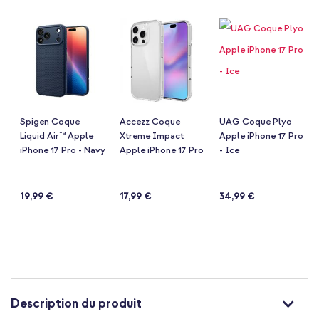
de
la
Galerie
d’images
Spigen Coque
Accezz Coque
UAG Coque Plyo
Liquid Air™ Apple
Xtreme Impact
Apple iPhone 17 Pro
iPhone 17 Pro - Navy
Apple iPhone 17 Pro
- Ice
Blue
- Transparent
Notation:
Notation:
Notation:
(318)
(318)
(104)
97%
96%
97%
19,99 €
17,99 €
34,99 €
Description du produit