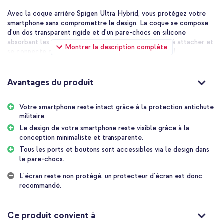
Avec la coque arrière Spigen Ultra Hybrid, vous protégez votre
smartphone sans compromettre le design. La coque se compose
d'un dos transparent rigide et d'un pare-chocs en silicone
absorbant les chocs sur le côté. La coque est facile à attacher et
Montrer la description complète
se connecte de manière transparente à votre appareil.
Protection contre les chutes
La coque arrière Ultra Hybrid de Spigen est moulée et est donc
Avantages du produit
robuste, malgré le design minimaliste. Le dos est constitué d'une
couche transparente dure, résistante aux rayures. Le pare-chocs
latéral est doté de la technologie spéciale Air Cushion™. Elle
Votre smartphone reste intact grâce à la protection antichute
absorbe les chutes et les bosses au maximum. En outre, la coque
militaire.
dépasse de 1,2 mm à l'avant de l'écran. Elle permet de protéger
Le design de votre smartphone reste visible grâce à la
au maximum votre smartphone. La coque arrière est conforme aux
conception minimaliste et transparente.
normes militaires de test de chute MIL-STD-810G.
Tous les ports et boutons sont accessibles via le design dans
Design minimaliste
le pare-chocs.
La coque est conçue de manière à ce que le design de votre
smartphone reste le plus visible possible. La coque s'adapte
L'écran reste non protégé, un protecteur d'écran est donc
parfaitement à votre appareil. Toutes les découpes et tous les
recommandé.
boutons sont élégamment intégrés dans le pare-chocs sur le côté.
Les ports sont entièrement accessibles et tous les boutons sont
faciles à utiliser. La coque est facile à fixer et légère.
Ce produit convient à