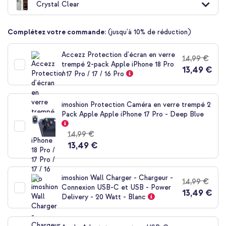
Crystal Clear
Complétez votre commande:
(jusqu'à 10% de réduction)
10 % de réduction
Accezz Protection d'écran en verre
14,99 €
Livraison gratuite
38,48 €
39,98 €
trempé 2-pack Apple iPhone 18 Pro
Livraison
13,49 €
/ 17 Pro / 17 / 16 Pro
gratuite
Acheter
imoshion Protection Caméra en verre trempé 2
Pack Apple Apple iPhone 17 Pro - Deep Blue
Spigen Coque Ultra Hybrid Apple iPhone 17 Pro - Crystal Clear
+ Adaptateur secteur USB-C d'origine 20 watts + câble USB-C
14,99 €
vers Lightning d'origine - 1 mètre - Blanc
13,49 €
imoshion Wall Charger - Chargeur -
14,99 €
Connexion USB-C et USB - Power
13,49 €
Delivery - 20 Watt - Blanc
Livraison gratuite
24,99 €
24,99 €