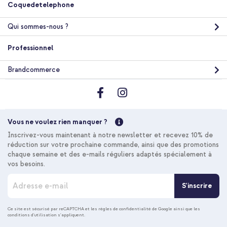
Coquedetelephone
Qui sommes-nous ?
Professionnel
Brandcommerce
Vous ne voulez rien manquer ?
Inscrivez-vous maintenant à notre newsletter et recevez 10% de
réduction sur votre prochaine commande, ainsi que des promotions
chaque semaine et des e-mails réguliers adaptés spécialement à
vos besoins.
I
S'inscrire
n
s
c
Ce site est sécurisé par reCAPTCHA et les
règles de confidentialité de Google
ainsi que les
conditions d'utilisation
s'appliquent.
r
i