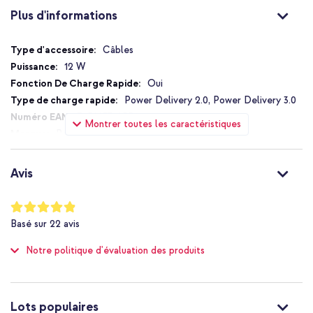
Plus d'informations
Plus
Câbles
d'informations
12 W
Oui
Power Delivery 2.0, Power Delivery 3.0
745883788552
Montrer toutes les caractéristiques
Belkin
CAB002bt0MWH
0.15 m
Avis
Universel
Caméra, Ordinateur, Écouteur sans
Notation:
fil, Casque In-ear, Ordinateur portable, Smartphone, Tablette
97
%
Basé sur
22
avis
of
USB-A vers USB-C
100
Non
Notre politique d'évaluation des produits
USB-C
USB-A
1 Pc
Lots populaires