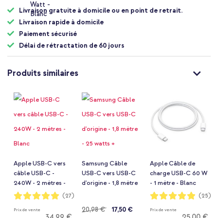
Livraison gratuite à domicile ou en point de retrait.
Livraison rapide à domicile
Paiement sécurisé
Délai de rétractation de 60 jours
Produits similaires
Apple USB-C vers
Samsung Câble
Apple Câble de
câble USB-C -
USB-C vers USB-C
charge USB-C 60 W
240W - 2 mètres -
d'origine - 1,8 mètre
- 1 mètre - Blanc
Blanc
- 25 watts +
Notation:
Notation:
(27)
(25)
99%
98%
adaptateur de
Prix
20,98 €
17,50 €
Prix de vente
Prix de vente
recharge rapide
34,99 €
25,00 €