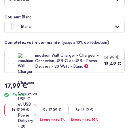
de
la
Galerie
Couleur:
Blanc
d’images
Blanc
Complétez votre commande:
(jusqu'à 10% de réduction)
imoshion Wall Charger - Chargeur -
14,99 €
Connexion USB-C et USB - Power
13,49 €
Delivery - 20 Watt - Blanc
17,99 €
En stock
1x
17,99 €
2x
17,09 €
3x
16,19 €
Économisez 5%
Économisez 10%