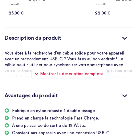
USB-C d'origine - 25
normal
conseillé
conseillé
watts - Blanc
25,00 €
22,00 €
Description du produit
Vous êtes à la recherche d'un câble solide pour votre appareil
avec un raccordement USB-C ? Vous êtes au bon endroit ! Le
câble peut s'utiliser pour synchroniser votre smartphone avec
votre ordinateur portable ou pour vous servir d'un adaptateur pour
Montrer la description complète
effectuer une recharge. Le matériau en nylon à double tissage
garantit que le câble est très résistant et moins sensible à la
flexion.
Avantages du produit
Fabriqué en nylon robuste à double tissage.
Prend en charge la technologie Fast Charge.
A une puissance de sortie de 12 Watts.
Convient aux appareils avec une connexion USB-C.