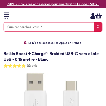
-20% sur tous les accessoires pour smartwatch | Code :
MC20
Aller
au
contenu
MENU
Choisissez entre la livraison à domicile, rapide ou en point relais
Délai de rétractation de 60 jours
Le n°1 des accessoires Apple en France !
9,1 venant de 17.697 avis
Belkin Boost↑Charge™ Braided USB-C vers câble
USB - 0,15 mètre - Blanc
Notation:
22
avis
97
100
% of
Passer
à
la
fin
de
la
galerie
d’images