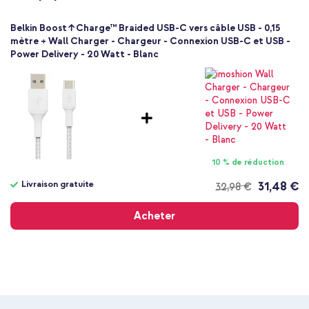
Textile
Blanc
Belkin Boost↑Charge™ Braided USB-C vers câble USB - 0,15
21
mètre + Wall Charger - Chargeur - Connexion USB-C et USB -
Non
Power Delivery - 20 Watt - Blanc
10 % de réduction
Livraison gratuite
31,48 €
32,98 €
Livraison
gratuite
Acheter