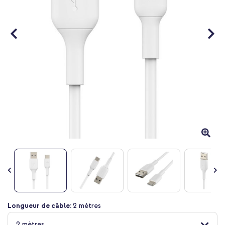
Passer
Longueur de câble:
2 mètres
au
début
2 mètres