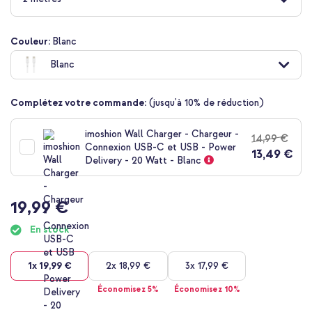
de
la
Galerie
Couleur:
Blanc
d’images
Blanc
Complétez votre commande:
(jusqu'à 10% de réduction)
imoshion Wall Charger - Chargeur -
14,99 €
Connexion USB-C et USB - Power
13,49 €
Delivery - 20 Watt - Blanc
19,99 €
En stock
1x
19,99 €
2x
18,99 €
3x
17,99 €
Économisez 5%
Économisez 10%