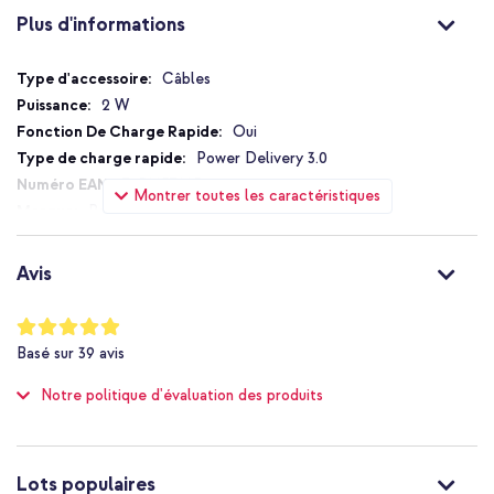
Plus d'informations
Plus
Câbles
d'informations
2 W
Oui
Power Delivery 3.0
745883788514
Montrer toutes les caractéristiques
Belkin
CAB001bt2MWH
2 m
Avis
Universel
Caméra, Ordinateur, Écouteur sans
Notation:
fil, Casque In-ear, Ordinateur portable, Smartphone, Tablette
98
%
Basé sur
39
avis
of
USB-A vers USB-C
100
Non
Notre politique d'évaluation des produits
USB-C
USB-A
1 Pc
Lots populaires