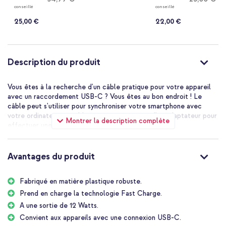
USB-C d'origine - 25
normal
conseillé
conseillé
watts - Blanc
25,00 €
22,00 €
Description du produit
Vous êtes à la recherche d'un câble pratique pour votre appareil
avec un raccordement USB-C ? Vous êtes au bon endroit ! Le
câble peut s'utiliser pour synchroniser votre smartphone avec
votre ordinateur portable ou pour vous servir d'un adaptateur pour
Montrer la description complète
effectuer une recharge.
Avantages du produit
Fabriqué en matière plastique robuste.
Prend en charge la technologie Fast Charge.
A une sortie de 12 Watts.
Convient aux appareils avec une connexion USB-C.