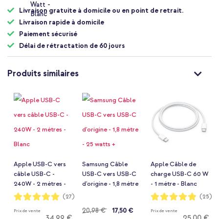
Livraison gratuite à domicile ou en point de retrait.
Livraison rapide à domicile
Paiement sécurisé
Délai de rétractation de 60 jours
Produits similaires
Apple USB-C vers
Samsung Câble
Apple Câble de
câble USB-C -
USB-C vers USB-C
charge USB-C 60 W
240W - 2 mètres -
d'origine - 1,8 mètre
- 1 mètre - Blanc
Blanc
- 25 watts +
Notation:
Notation:
(27)
(25)
99%
98%
adaptateur de
Prix
20,98 €
17,50 €
Prix de vente
Prix de vente
recharge rapide
34,99 €
25,00 €