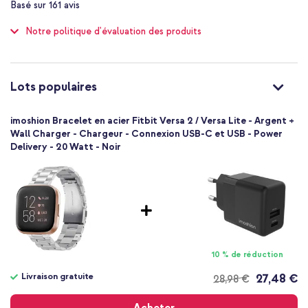
Basé sur
161
avis
of
1 Pc
100
Notre politique d'évaluation des produits
Toolkit
Taille unique
Fermeture papillon
Lots populaires
imoshion Bracelet en acier Fitbit Versa 2 / Versa Lite - Argent +
Wall Charger - Chargeur - Connexion USB-C et USB - Power
Delivery - 20 Watt - Noir
10 % de réduction
Livraison gratuite
27,48 €
28,98 €
Livraison
gratuite