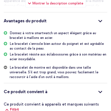
apparence élégante et stylée. De plus, le bracelet de la montre
Montrer la description complète
dispose d'une fermeture papillon pratique. Cela te permet de
mettre et d'enlever facilement ta smartwatch.
Acier inoxydable de haute qualité
Avantages du produit
Le bracelet en acier d'imoshion est un bracelet de montre élégant
et raffiné. Le bracelet est fabriqué en acier inoxydable de haute
Donnez à votre smartwatch un aspect élégant grâce au
qualité. Le bracelet en acier inoxydable s'adapte bien à ton
bracelet à maillons en acier.
poignet et est agréable sur ta peau. Grâce à l'acier inoxydable, le
bracelet est résistant à l'eau éclaboussée et donc résistant à la
Le bracelet s'enroule bien autour du poignet et est agréable
pluie.
au contact de la peau.
Le bracelet résiste aux éclaboussures grâce à son matériau en
Fermeture papillon pratique
acier inoxydable.
Le bracelet dispose d'une fermeture papillon pratique. Cela te
permet de mettre et d'enlever facilement ta smartwatch. La
Le bracelet de montre est disponible dans une taille
fermeture se compose de deux charnières qui se déploient,
universelle. S'il est trop grand, vous pouvez facilement le
comme un papillon qui déploie ses ailes. Lorsque tu veux mettre la
raccourcir à l'aide d'un outil à maillons.
montre, tu plies les charnières ensemble et tu fixes le bracelet.
De plus, la fermeture dispose d'un bouton pression sur les côtés,
ce qui te permet de détacher facilement le bracelet.
Ce produit convient à
Facile à fixer à ta smartwatch
Ce produit convient à appareils et marques suivants
Le bracelet en acier d'imoshion est facile à fixer à ta smartwatch.
Place ta smartwatch avec l'écran vers le bas sur une surface
Fitbit