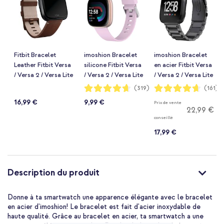
Fitbit Bracelet
imoshion Bracelet
imoshion Bracelet
Leather Fitbit Versa
silicone Fitbit Versa
en acier Fitbit Versa
/ Versa 2 / Versa Lite
/ Versa 2 / Versa Lite
/ Versa 2 / Versa Lite
- Taille L - Cognac
- Taille S - Rose
- Noir
Notation:
Notation:
(319)
(161)
93%
93%
Poudré
16,99 €
9,99 €
Prix de vente
22,99 €
conseillé
17,99 €
Description du produit
Donne à ta smartwatch une apparence élégante avec le bracelet
en acier d'imoshion! Le bracelet est fait d'acier inoxydable de
haute qualité. Grâce au bracelet en acier, ta smartwatch a une