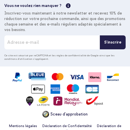
Vous ne voulez rien manquer ?
Inscrivez-vous maintenant à notre newsletter et recevez 10% de
réduction sur votre prochaine commande, ainsi que des promotions
chaque semaine et des e-mails réguliers adaptés spécialement à
vos besoins.
I
S'inscrire
n
s
c
Ce site est sécurisé par reCAPTCHA et les
règles de confidentialité de Google
ainsi que les
conditions d'utilisation
s'appliquent.
r
i
p
t
i
o
n
à
n
o
Sceau d'approbation
t
r
e
Mentions légales
Déclaration de Confidentalité
Déclaration de