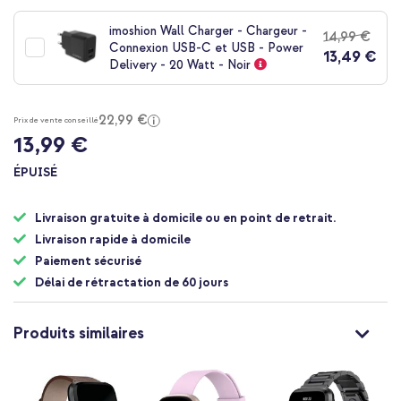
au
début
imoshion Wall Charger - Chargeur -
14,99 €
de
Connexion USB-C et USB - Power
13,49 €
la
Delivery - 20 Watt - Noir
Galerie
d’images
22,99 €
Prix de vente conseillé
13,99 €
ÉPUISÉ
Livraison gratuite à domicile ou en point de retrait.
Livraison rapide à domicile
Paiement sécurisé
Délai de rétractation de 60 jours
Produits similaires