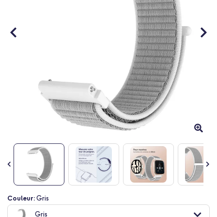
Passer
Couleur:
Gris
au
Gris
début