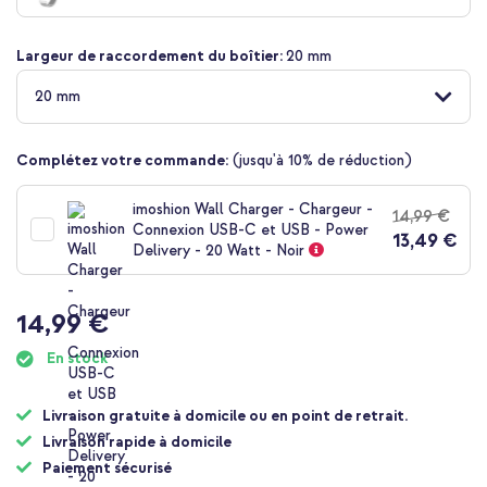
de
la
Largeur de raccordement du boîtier:
20 mm
Galerie
d’images
20 mm
Complétez votre commande:
(jusqu'à 10% de réduction)
imoshion Wall Charger - Chargeur -
14,99 €
Connexion USB-C et USB - Power
13,49 €
Delivery - 20 Watt - Noir
14,99 €
En stock
Livraison gratuite à domicile ou en point de retrait.
Livraison rapide à domicile
Paiement sécurisé