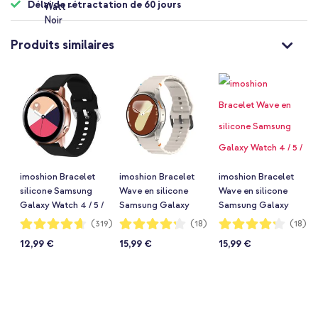
Délai de rétractation de 60 jours
Produits similaires
imoshion Bracelet
imoshion Bracelet
imoshion Bracelet
silicone Samsung
Wave en silicone
Wave en silicone
Galaxy Watch 4 / 5 /
Samsung Galaxy
Samsung Galaxy
6 / 7 / FE (20 mm) -
Watch 4 / 5 / 6 / 7 /
Watch 4 / 5 / 6 / 7 /
Notation:
Notation:
Notation:
(319)
(18)
(18)
93%
84%
84%
Noir
FE (20 mm) -
FE (20 mm) - Noir
12,99 €
15,99 €
15,99 €
Starlight