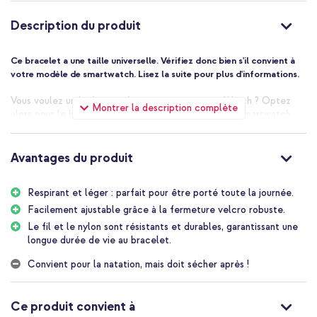
Description du produit
Ce bracelet a une taille universelle. Vérifiez donc bien s'il convient à
votre modèle de smartwatch. Lisez la suite pour plus d'informations.
Vous voulez un look sportif et épuré pour votre Watch ? Optez
Montrer la description complète
alors pour le bracelet en nylon imoshion pour votre smartwatch.
Le nylon tissé est doux sur la peau et permet à votre peau de
continuer à transpirer. La fermeture en velcro est super solide,
parfaitement ajustable et maintient votre watch bien en place.
Avantages du produit
Que vous souhaitiez suivre votre sommeil ou faire une séance
d'entraînement intensive, ce bracelet convient à l'occasion.
Respirant et léger : parfait pour être porté toute la journée.
Doux et respirant
Facilement ajustable grâce à la fermeture velcro robuste.
Le bracelet en nylon imoshion est fabriqué en nylon tissé léger,
Le fil et le nylon sont résistants et durables, garantissant une
doux et super résistant, ce qui le rend bien résistant à l'usure
longue durée de vie au bracelet.
quotidienne. De plus, il est respirant, ce qui le rend adapté à un
port toute la journée. Et même pendant le sommeil, ce bracelet
Convient pour la natation, mais doit sécher après !
est confortable, vous permettant d'utiliser facilement la fonction
de suivi du sommeil sur votre smartwatch.
Ce produit convient à
Velcro, sûr et facile