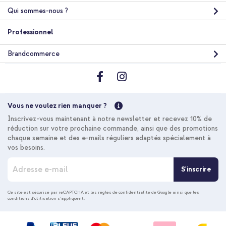
Qui sommes-nous ?
Professionnel
Brandcommerce
Vous ne voulez rien manquer ?
Inscrivez-vous maintenant à notre newsletter et recevez 10% de
réduction sur votre prochaine commande, ainsi que des promotions
chaque semaine et des e-mails réguliers adaptés spécialement à
vos besoins.
I
S'inscrire
n
s
c
Ce site est sécurisé par reCAPTCHA et les
règles de confidentialité de Google
ainsi que les
conditions d'utilisation
s'appliquent.
r
i
p