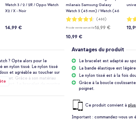
Watch 3 / 2 / 2R / Oppo Watch
milanais Samsung Galaxy
unive
X2 / X - Noir
Watch 3 (45 mm) / Watch (46
mm) / Gear S3 Frontier / Gear
Notation:
Notat
(460)
91%
95%
S3 Classic (22 mm) - Noir
14,99 €
16,99 €
12,9
Prix de vente conseillé
10,99 €
Avantages du produit
atch ? Opte alors pour le
Le bracelet est adapté au spor
é en nylon tissé. Le nylon tissé
La bande élastique est légère
 doux et agréable au toucher sur
Le nylon tissé est à la fois d
 poignet. Grâce à son matériau
ète
Grâce à la boucle coulissante,
r le sport. Le bracelet de montre
poignet.
cilement le bracelet à la
Ce produit convient à
plus
t flexible. Le bracelet est
Important :
commandez-vous un étu
autour de ton poignet. De plus, le
e, le matériau en nylon est
nements intensifs, car le tissu a