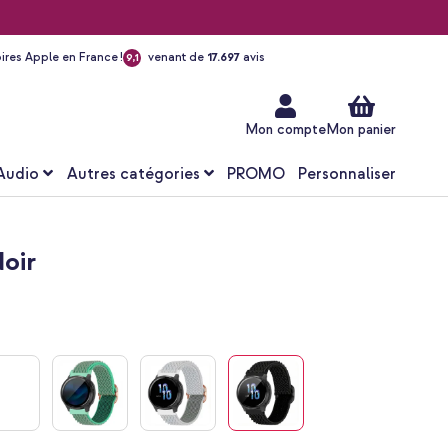
ires Apple en France !
venant de
17.697
avis
9,1
Aller
au
contenu
Mon compte
Mon panier
Audio
Autres catégories
PROMO
Personnaliser
oir