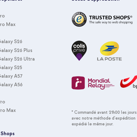
Pro
twatch ? Opte alors pour le
Pro Max
alaxy S26
alaxy S26 Plus
alaxy S26 Ultra
alaxy S25
alaxy A57
alaxy A56
Pro
Pro Max
* Commandé avant 21h00 les jours
avec notre méthode d'expédition 
expédié le même jour.
 Shops