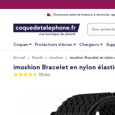
Choisissez entre la livraison à domicile, ra
CHERCHER
Coques
Protections d'écran
Chargeurs
Supp
Accueil
Brands
imoshion
imoshion Bracelet en nylon 
imoshion Bracelet en nylon élast
Notation:
118
avis
92
100
% of
Passer
à
la
fin
de
la
galerie