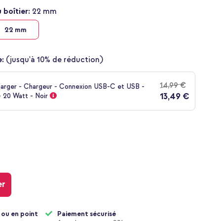
 boîtier:
22 mm
22 mm
:
(jusqu'à 10% de réduction)
14,99 €
harger - Chargeur - Connexion USB-C et USB -
13,49 €
 20 Watt - Noir
er
 ou en point
Paiement sécurisé