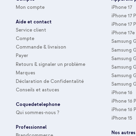
Inclus 1 an de garantie
Fermeture
Boucle coulissante
Mon compte
iPhone 17
iPhone 17 
Aide et contact
Tu recherches un bracelet sportif et confortable pour ta smar
iPhone 17 
bracelet en nylon élastique d'imoshion !
Service client
iPhone 17e
Compte
Samsung G
Commande & livraison
Samsung G
Payer
Samsung G
Retours & signaler un problème
Samsung G
Marques
Samsung G
Déclaration de Confidentalité
Samsung G
Conseils et astuces
iPhone 16
iPhone 16 
Coquedetelephone
iPhone 16 
Qui sommes-nous ?
iPhone 15
Professionnel
Nos autres
Brandcommerce