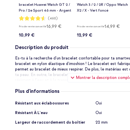
bracelet Huawei Watch GT 2 /
Watch 3 / 2 / 2R / Oppo Watch
Pro / 2e Sport 46 mm - Argent
X2 / X - Vert foncé
Notation:
(460)
91%
16,99 €
14,99 €
Prix de vente conseillé
Prix de vente conseillé
10,99 €
12,99 €
Description du produit
Es-tu à la recherche d'un bracelet confortable pour ta smartw
bracelet en nylon élastique d'imoshion ! Le bracelet est fabriqu
permet au bracelet de mieux respirer. De plus, le matériau est
ta peau. En outre, le bracelet est léger et s'adapte bien à ton
Montrer la description compl
résistant à l'eau et à la transpiration, le bracelet est idéal pou
est équipé d'une boucle coulissante, ce qui permet d'ajuster fa
Plus d'informations
circonférence de ton poignet.
Plus
Matériau en nylon tissé élastique
Résistant aux éclaboussures
Oui
d'informations
Le bracelet de montre d'imoshion est un bracelet confortable e
Résistant À L'eau
Oui
fabriqué en nylon tissé. Le bracelet est léger et s'adapte bien 
nylon tissé est doux et agréable au toucher sur ta peau. En outr
Largeur de raccordement du boîtier
22 mm
résistant à l'eau et à la transpiration. Parfait pendant les entraî
été conçu pour sécher rapidement.