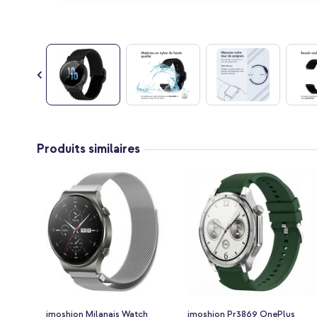
Passer
au
Produits similaires
début
de
la
Galerie
d’images
imoshion Milanais Watch
imoshion Pr3869 OnePlus