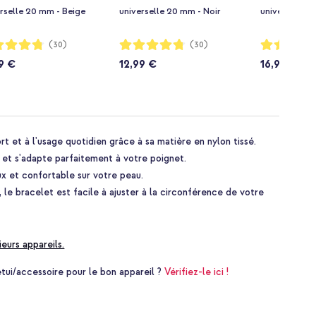
rselle 20 mm - Beige
universelle 20 mm - Noir
universelle 2
ion:
Notation:
Notation:
(30)
(30)
95%
81%
9 €
12,99 €
16,99 €
t et à l'usage quotidien grâce à sa matière en nylon tissé.
 et s'adapte parfaitement à votre poignet.
oux et confortable sur votre peau.
 le bracelet est facile à ajuster à la circonférence de votre
ieurs appareils.
i/accessoire pour le bon appareil ?
Vérifiez-le ici !