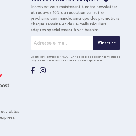
Inscrivez-vous maintenant à notre newsletter
et recevez 10% de réduction sur votre
prochaine commande, ainsi que des promotions
chaque semaine et des e-mails réguliers
adaptés spécialement à vos besoins.
I
S'inscrire
n
s
c
Ce site est sécurisé par reCAPTCHA et les
règles de confidentialité de
Google
ainsi que les
conditions d'utilisation
s'appliquent.
r
i
p
t
i
o
n
à
n
 ouvrables
o
express,
t
r
e