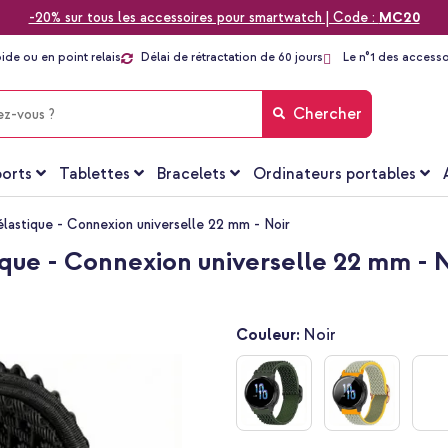
-20% sur tous les accessoires pour smartwatch | Code :
MC20
pide ou en point relais
Délai de rétractation de 60 jours
Le n°1 des accesso
Chercher
orts
Tablettes
Bracelets
Ordinateurs portables
élastique - Connexion universelle 22 mm - Noir
ique - Connexion universelle 22 mm - N
Couleur:
Noir