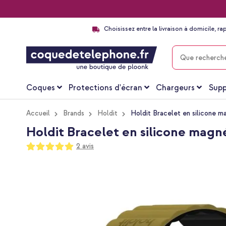
Choisissez entre la livraison à domicile, ra
CHERCHER
Coques
Protections d'écran
Chargeurs
Supp
Accueil
Brands
Holdit
Holdit Bracelet en silicone 
Holdit Bracelet en silicone mag
Notation:
2
avis
100
100
% of
Passer
à
la
fin
de
la
galerie