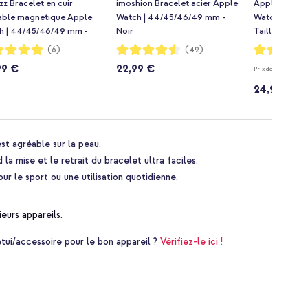
z Bracelet en cuir
imoshion Bracelet acier Apple
Apple Bracel
table magnétique Apple
Watch | 44/45/46/49 mm -
Watch | 44/
h | 44/45/46/49 mm -
Noir
Taille M/L - S
olate Brown
ion:
Notation:
Notation:
(6)
(42)
91%
99%
99 €
22,99 €
Prix de vente conse
24,99 €
st agréable sur la peau.
a mise et le retrait du bracelet ultra faciles.
our le sport ou une utilisation quotidienne.
ieurs appareils.
i/accessoire pour le bon appareil ?
Vérifiez-le ici !