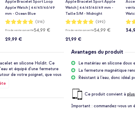
Apple Bracelet Sport Loop
Apple Bracelet Sport Apple
Accez
Apple Watch | 44/45/46/49
Watch | 44/45/46/49 mm -
véri
mm - Ocean Blue
Taille S/M - Midnight
Watc
Choc
Notation:
Notation:
Notat
(216)
(292)
97%
99%
100%
54,99 €
54,99 €
34,
Prix de vente conseillé
Prix de vente conseillé
29,99 €
21,99 €
Avantages du produit
acelet en silicone Holdit. Ce
Le matériau en silicone doux e
 l'eau et équipé d'une fermeture
La fermeture magnétique rend l
utour de votre poignet, que vous
Résistant à l’eau, donc idéal p
ète
Ce produit convient à
plus
timal
Important :
commandez-vous un étu
tidienne