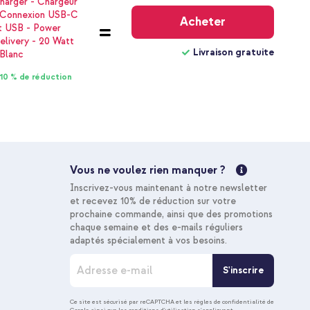
gratuite
Acheter
Livraison gratuite
10 % de réduction
Vous ne voulez rien manquer ?
Inscrivez-vous maintenant à notre newsletter
et recevez 10% de réduction sur votre
prochaine commande, ainsi que des promotions
chaque semaine et des e-mails réguliers
adaptés spécialement à vos besoins.
I
S'inscrire
n
s
c
Ce site est sécurisé par reCAPTCHA et les
règles de confidentialité de