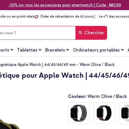
-20% sur tous les accessoires pour smartwatch | Code :
MC20
pide ou en point relais
Délai de rétractation de 60 jours
Le n°1 des accesso
Chercher
orts
Tablettes
Bracelets
Ordinateurs portables
magnétique Apple Watch | 44/45/46/49 mm - Warm Olive / Black
nétique pour Apple Watch | 44/45/46/4
Couleur:
Warm Olive / Black