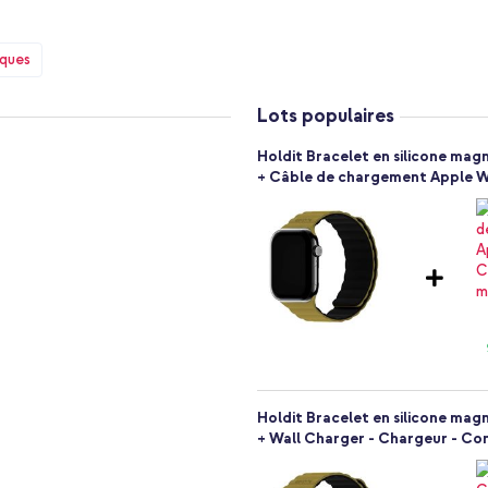
iques
ec le bracelet en silicone Holdit.
 confort et de style.
Lots populaires
Holdit Bracelet en silicone ma
+ Câble de chargement Apple W
doux)
 intelligente
que
Holdit Bracelet en silicone ma
+ Wall Charger - Chargeur - Con