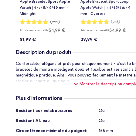
Apple Bracelet Sport Apple
Apple Bracelet Sport Loop
Watch | 44/45/46/49 mm -
Apple Watch | 44/45/46/49
Midnight
mm - Cypress
Notation:
Notation:
(292)
(216)
99%
97%
54,99 €
54,99 €
Prix de vente conseillé
Prix de vente conseillé
21,99 €
29,99 €
Description du produit
Confortable, élégant et prêt pour chaque moment - c'est le br
bracelet de montre intelligent doux et flexible est résistant à
magnétique pratique. Ainsi, vous pouvez facilement le mettre a
fassiez du sport ou que vous vous détendiez sur le canapé.
Montrer la description compl
Pourquoi choisir le bracelet en silicone Holdit?
Plus d'informations
Matériau en silicone doux et flexible pour un confort op
Fermeture magnétique: solide, rapide et super pratique
Plus
Résistant aux éclaboussures
Oui
d'informations
Résistant à l'eau - idéal pour le sport et l'utilisation quo
Résistant À L'eau
Oui
Couleurs élégantes qui correspondent à chaque tenue
Circonférence minimale du poignet
155 mm
Inclus 1 an de garantie