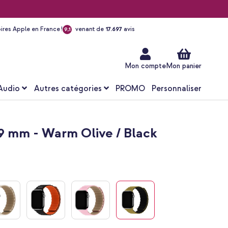
ires Apple en France !
venant de
17.697
avis
9,1
Aller
au
contenu
Mon compte
Mon panier
Audio
Autres catégories
PROMO
Personnaliser
9 mm - Warm Olive / Black