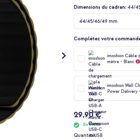
Dimensions du cadran:
44/4
44/45/46/49 mm
Complétez votre commande
imoshion Câble 
mètre - Blanc
imoshion Wall C
Power Delivery 
29,90 €
En stock
Quantité