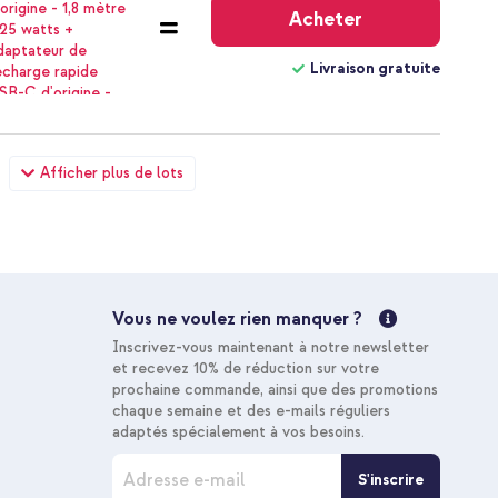
gratuite
Acheter
Livraison gratuite
ier 316L Samsung Galaxy Watch 4 / 5 / 6 / 7 / FE (20 mm) -
Afficher plus de lots
r - Connexion USB-C et USB - Power Delivery - 20 Watt -
73,48 €
74,98 €
Livraison
gratuite
Acheter
Vous ne voulez rien manquer ?
Livraison gratuite
Inscrivez-vous maintenant à notre newsletter
et recevez 10% de réduction sur votre
10 % de réduction
prochaine commande, ainsi que des promotions
chaque semaine et des e-mails réguliers
adaptés spécialement à vos besoins.
I
S'inscrire
n