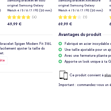
Samsung Bracelet en tissu
Samsung Bracelet Athleisure
S
original Samsung Galaxy
original Samsung Galaxy
o
)
Watch 4 / 5 / 6 / 7 / FE (20 mm)
Watch 4 / 5 / 6 / 7 / FE (20 mm)
W
- Taille M/L - White Sand
- Taille S/M - Khaki
-
Notation:
Notation:
N
(6)
(1)
100%
80%
49,99 €
69,99 €
Avantages du produit
 bracelet Spigen Modern Fit 316L
Fabriqué en acier inoxydable 
cilement ajuster la taille du
Une taille ajustable pour un a
gnet.
Avec une fermeture pliante pr
ète
Apporte un look unique à ta 
gtemps. Le Modern Fit donne à ta
ste. Ainsi, ta smartwatch n'est
Ce produit convient à
plus
nue !
Important :
commandez-vous un étu
ssure que ta smartwatch reste
is, tu peux facilement ajuster la