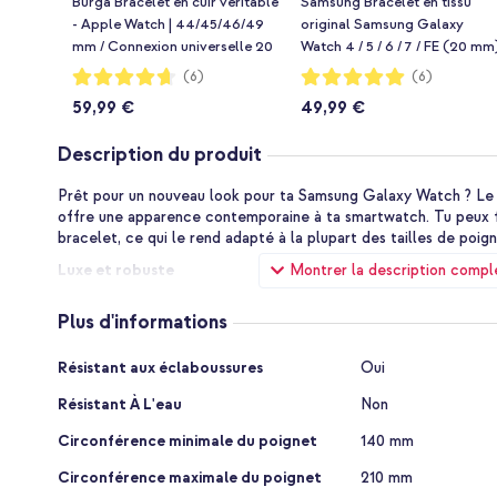
Burga Bracelet en cuir véritable
Samsung Bracelet en tissu
- Apple Watch | 44/45/46/49
original Samsung Galaxy
mm / Connexion universelle 20
Watch 4 / 5 / 6 / 7 / FE (20 mm
mm - Espresso / Gold
- Taille M/L - Khaki
Notation:
Notation:
(6)
(6)
93%
100%
59,99 €
49,99 €
Description du produit
Prêt pour un nouveau look pour ta Samsung Galaxy Watch ? Le
offre une apparence contemporaine à ta smartwatch. Tu peux fa
bracelet, ce qui le rend adapté à la plupart des tailles de poi
Montrer la description compl
Luxe et robuste
Le bracelet est fabriqué en acier inoxydable 316L et dure lon
Plus d'informations
Galaxy Watch une apparence luxueuse, mais en même temps robu
pas seulement fonctionnelle, mais aussi un ajout élégant à ta te
Plus
Résistant aux éclaboussures
Oui
Un ajustement parfait
d'informations
Résistant À L'eau
Non
Le Modern Fit est équipé d'une fermeture pliante solide qui a
toujours bien en place sur ton poignet. Avec les 2 maillons fourn
Circonférence minimale du poignet
140 mm
taille du bracelet.
Circonférence maximale du poignet
210 mm
Produit original Spigen