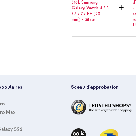
Spigen Bracelet Modern Fit en ac
Silver + Wall Charger - Chargeu
Noir
populaires
Sceau d'approbation
Pro
Pro Max
alaxy S26