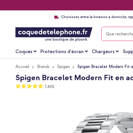
Choisissez entre la livraison à domicile, ra
CHERCHER
Coques
Protections d'écran
Chargeurs
Supp
Accueil
Brands
Spigen
Spigen Bracelet Modern Fit e
Spigen Bracelet Modern Fit en aci
Notation:
1
avis
100
100
% of
Passer
à
la
fin
de
la
galerie