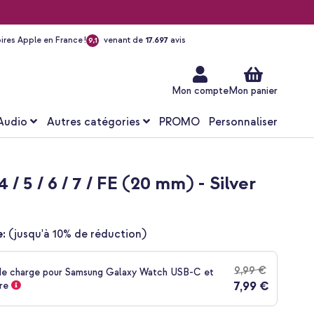
ires Apple en France !
venant de
17.697
avis
9,1
Aller
au
contenu
Mon compte
Mon panier
Audio
Autres catégories
PROMO
Personnaliser
5 / 6 / 7 / FE (20 mm) - Silver
:
(jusqu'à 10% de réduction)
9,99 €
de charge pour Samsung Galaxy Watch USB-C et
7,99 €
re