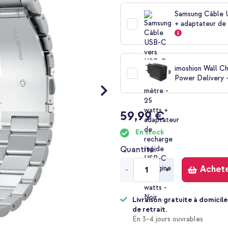
Samsung Câble U
+ adaptateur de 
imoshion Wall C
Power Delivery -
59,99 €
En stock
Quantité
Achet
-
+
Livraison gratuite à domicile
de retrait.
En 3-4 jours ouvrables