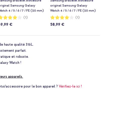
amsung Bracelet Athleisure
Samsung Bracelet Athleisure
riginal Samsung Galaxy
original Samsung Galaxy
atch 4 / 5 / 6 / 7 / FE (20 mm)
Watch 4 / 5 / 6 / 7 / FE (20 mm)
 Taille S/M - Pink
- Taille M/L - Silver
otation:
Notation:
(1)
(1)
80%
80%
69,99 €
58,99 €
de haute qualité 316L.
justement parfait.
atique et robuste.
Galaxy Watch !
ieurs appareils.
i/accessoire pour le bon appareil ?
Vérifiez-le ici !