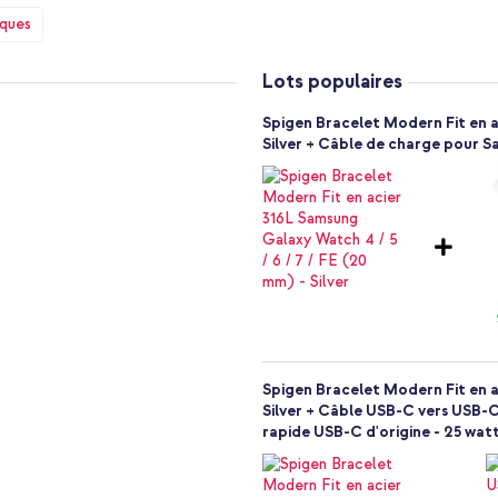
isseur leader d'accessoires
iques
t des produits simplement et
compromettre le design de ton
Lots populaires
tégration transparente de la
Spigen Bracelet Modern Fit en ac
Silver + Câble de charge pour 
ste
 intelligente
 Alors opte pour le bracelet
Spigen Bracelet Modern Fit en ac
Silver + Câble USB-C vers USB-C
rapide USB-C d'origine - 25 watt