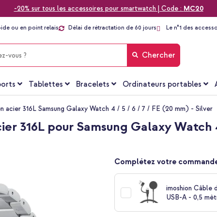
-20% sur tous les accessoires pour smartwatch | Code :
MC20
pide ou en point relais
Délai de rétractation de 60 jours
Le n°1 des accesso
Chercher
orts
Tablettes
Bracelets
Ordinateurs portables
n acier 316L Samsung Galaxy Watch 4 / 5 / 6 / 7 / FE (20 mm) - Silver
er 316L pour Samsung Galaxy Watch 4 / 
Complétez votre commande
imoshion Câble 
USB-A - 0,5 mèt