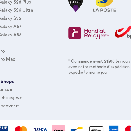
alaxy S26 Plus
alaxy S26 Ultra
alaxy S25
alaxy A57
alaxy A56
Pro
Pro Max
* Commandé avant 21h00 les jours
avec notre méthode d'expédition 
expédié le même jour.
 Shops
len.de
hoesjes.nl
ecover.it