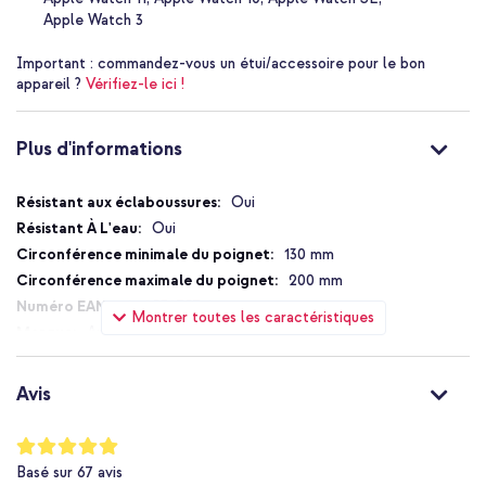
Apple Watch 3
Important :
commandez-vous un étui/accessoire pour le bon
appareil ?
Vérifiez-le ici !
Plus d'informations
Plus
Oui
d'informations
Oui
130 mm
200 mm
194253275718
Montrer toutes les caractéristiques
Apple
MPGW3ZM/A
Rouge
Avis
Silicones et TPU (doux)
Apple
Notation:
99
%
Montre connectée
Basé sur
67
avis
of