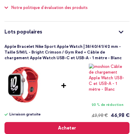
Bracelets de montre intelligente
100
Notre politique d'évaluation des produits
1 Pc
Sans
Taille S/M/L
Fermeture à clou et passant
Lots populaires
Apple Bracelet Nike Sport Apple Watch | 38/40/41/42 mm -
Taille S/M/L - Bright Crimson / Gym Red + Câble de
chargement Apple Watch USB-C et USB-A - 1 mètre - Blanc
20 % de réduction
Livraison gratuite
46,98 €
49,98 €
Livraison
gratuite
Acheter