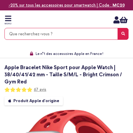
-20% sur tous les accessoires pour smartwatch | Code :
MC20
Aller
au
contenu
MENU
Choisissez entre la livraison à domicile, rapide ou en point relais
Délai de rétractation de 60 jours
Le n°1 des accessoires Apple en France !
9,1 venant de 17.697 avis
Apple Bracelet Nike Sport pour Apple Watch |
38/40/41/42 mm - Taille S/M/L - Bright Crimson /
Gym Red
Notation:
67
avis
99
100
% of
Passer
Produit Apple d'origine
à
la
fin
de
la
galerie