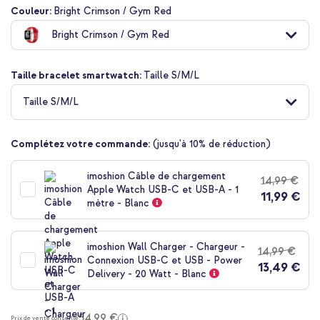
Passer
Couleur:
Bright Crimson / Gym Red
au
Bright Crimson / Gym Red
début
de
la
Taille bracelet smartwatch:
Taille S/M/L
Galerie
d’images
Taille S/M/L
Complétez votre commande:
(jusqu'à 10% de réduction)
imoshion Câble de chargement
14,99 €
Apple Watch USB-C et USB-A - 1
11,99 €
mètre - Blanc
imoshion Wall Charger - Chargeur -
14,99 €
Connexion USB-C et USB - Power
13,49 €
Delivery - 20 Watt - Blanc
54,99 €
Prix de vente conseillé