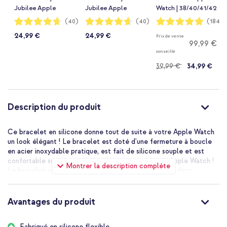
Jubilee Apple
Jubilee Apple
Watch | 38/40/41/42
Watch | 38/40/41/42
Watch | 38/40/41/42
mm - Taille S/M -
Notation:
Notation:
Notation:
(40)
(40)
(184)
93%
93%
99%
mm - Starlight
mm - Doré
Ink
24,99 €
24,99 €
Prix de vente
99,99 €
conseillé
39,99 €
34,99 €
Description du produit
Ce bracelet en silicone donne tout de suite à votre Apple Watch
un look élégant ! Le bracelet est doté d'une fermeture à boucle
en acier inoxydable pratique, est fait de silicone souple et est
confortable sur votre poignet. Un must pour votre Apple Watch !
Montrer la description complète
Le bracelet est un produit Apple original et s'adapte donc
parfaitement à votre smartwatch.
Avantages du produit
Fabriqué en silicone flexible.