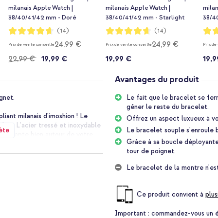
milanais Apple Watch |
milanais Apple Watch |
milan
38/40/41/42 mm - Doré
38/40/41/42 mm - Starlight
38/4
Notation:
Notation:
Notat
(14)
(14)
93%
93%
93%
24,99 €
24,99 €
Prix de vente conseillé
Prix de vente conseillé
Prix de
22,99 €
19,99 €
19,99 €
19,9
Avantages du produit
gnet.
Le fait que le bracelet se fer
gêner le reste du bracelet.
iant milanais d'imoshion ! Le
Offrez un aspect luxueux à vo
lité. L'acier tressé et inoxydable
ète
Le bracelet souple s'enroule 
 s'adapte bien autour de votre
Grâce à sa boucle déployante
ne fermeture pliante pratique et
tour de poignet.
t.
Le bracelet de la montre n'est 
t luxueux. Le bracelet est
cier inoxydable s'adapte bien
Ce produit convient à
plus
Important :
commandez-vous un étu