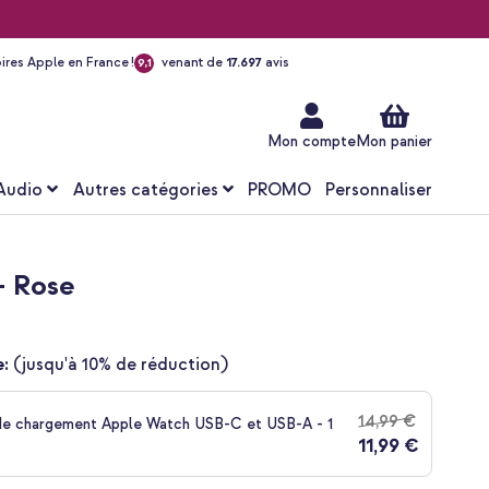
ires Apple en France !
venant de
17.697
avis
9,1
Aller
au
contenu
Mon compte
Mon panier
Audio
Autres catégories
PROMO
Personnaliser
- Rose
:
(jusqu'à 10% de réduction)
14,99 €
de chargement Apple Watch USB-C et USB-A - 1
11,99 €