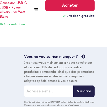
gratuite
Acheter
Livraison gratuite
10 % de réduction
Vous ne voulez rien manquer ?
Inscrivez-vous maintenant à notre newsletter
et recevez 10% de réduction sur votre
prochaine commande, ainsi que des promotions
chaque semaine et des e-mails réguliers
adaptés spécialement à vos besoins.
I
S'inscrire
n
s
c
Ce site est sécurisé par reCAPTCHA et les
règles de confidentialité de
Google
ainsi que les
conditions d'utilisation
s'appliquent.
r