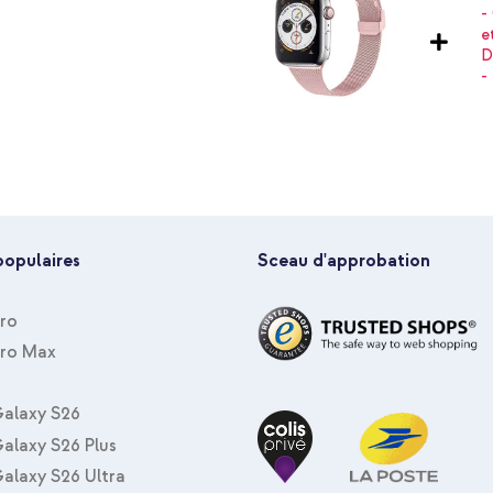
votre Apple Watch une apparence
populaires
Sceau d'approbation
Pro
Pro Max
alaxy S26
alaxy S26 Plus
alaxy S26 Ultra