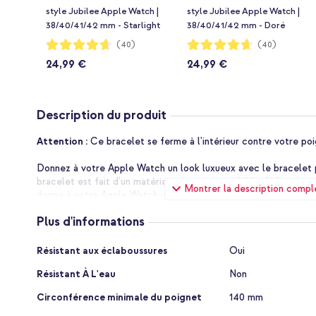
style Jubilee Apple Watch |
style Jubilee Apple Watch |
38/40/41/42 mm - Starlight
38/40/41/42 mm - Doré
Notation:
Notation:
(40)
(40)
93%
93%
24,99 €
24,99 €
Description du produit
Attention :
Ce bracelet se ferme à l'intérieur contre votre poi
Donnez à votre Apple Watch un look luxueux avec le bracelet pl
bracelet est fait d'un matériau en acier inoxydable de haute qua
Montrer la description compl
donne à votre Apple Watch un look luxueux. Le bracelet souple
poignet et est agréable au toucher. Le bracelet est équipé d'u
Plus d'informations
peut être facilement ajusté à la circonférence de votre poigne
Plus
Acier inoxydable de haute qualité
Résistant aux éclaboussures
Oui
d'informations
Le bracelet pliant milanais d'imoshion est un bracelet souple e
Résistant À L'eau
Non
fabriqué en acier inoxydable de haute qualité. Le matériau en a
autour de votre poignet et est agréable au toucher.
Circonférence minimale du poignet
140 mm
Apparence luxueuse