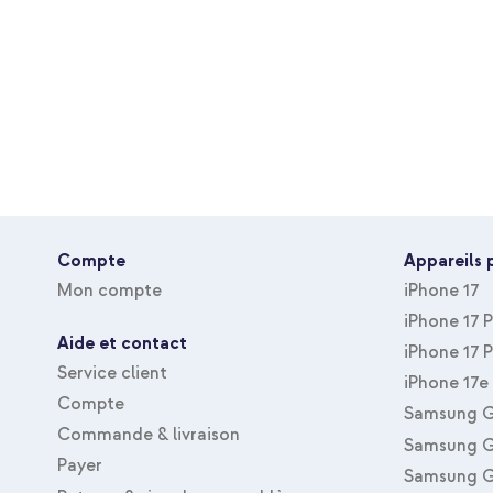
Léger et agréable au toucher sur votre peau
Le matériau tissé rend le bracelet respirant
Inclus 1 an de garantie
Vous cherchez un bracelet de montre de qualité qui donne à 
luxueuse ? Optez pour le bracelet pliant milanais d'imoshion !
Compte
Appareils 
Mon compte
iPhone 17
iPhone 17 
Aide et contact
iPhone 17 
Service client
iPhone 17e
Compte
Samsung G
Commande & livraison
Samsung G
Payer
Samsung G