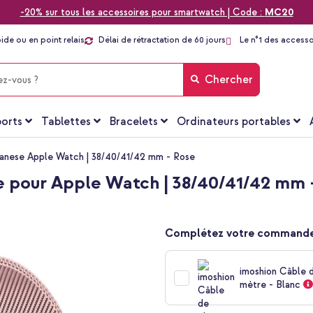
-20% sur tous les accessoires pour smartwatch | Code :
MC20
pide ou en point relais
Délai de rétractation de 60 jours
Le n°1 des accesso
Chercher
orts
Tablettes
Bracelets
Ordinateurs portables
ilanese Apple Watch | 38/40/41/42 mm - Rose
e pour Apple Watch | 38/40/41/42 mm 
Complétez votre commande
imoshion Câble 
mètre - Blanc