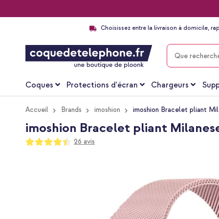
Choisissez entre la livraison à domicile, ra
CHERCHER
Coques
Protections d'écran
Chargeurs
Supp
Accueil
Brands
imoshion
imoshion Bracelet pliant M
imoshion Bracelet pliant Milanes
Notation:
26
avis
88
100
% of
Passer
à
la
fin
de
la
galerie