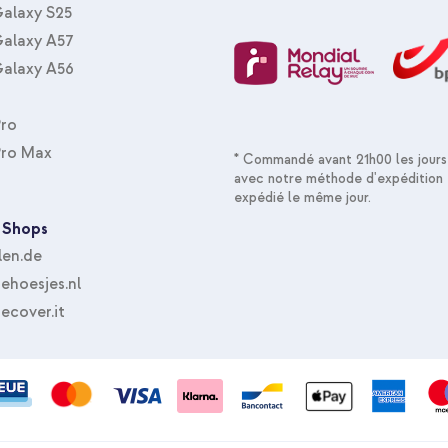
alaxy S25
alaxy A57
alaxy A56
Pro
Pro Max
* Commandé avant 21h00 les jours
avec notre méthode d'expédition 
expédié le même jour.
 Shops
len.de
hoesjes.nl
ecover.it