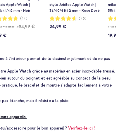
ais Apple Watch |
style Jubilee Apple Watch |
milanais Appl
0/41/42 mm - Noir
38/40/41/42 mm - Rose Doré
38/40/41/42 
ion:
Notation:
Notation:
(14)
(40)
93%
93%
24,99 €
24,99 €
 vente conseillé
Prix de vente conse
9 €
19,99 €
me à l'intérieur permet de le dissimuler joliment et de ne pas
tre Apple Watch grâce au matériau en acier inoxydable tressé.
bien autour du poignet et est agréable au contact de la peau.
 pratique, le bracelet de montre s'adapte facilement à votre
pas étanche, mais il résiste à la pluie.
ieurs appareils.
i/accessoire pour le bon appareil ?
Vérifiez-le ici !