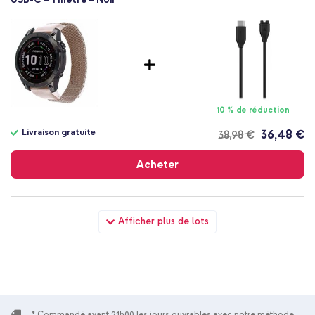
10 % de réduction
Livraison gratuite
36,48 €
38,98 €
Livraison
gratuite
Acheter
imoshion Bracelet QuickFit® Milanais - Connexion Garmin 20
Afficher plus de lots
mm - Taille L/XL - Starlight + Wall Charger - Chargeur -
Connexion USB-C et USB - Power Delivery - 20 Watt - Noir
* Commandé avant 21h00 les jours ouvrables avec notre méthode