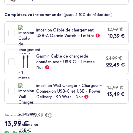
de
la
Complétez votre commande:
(jusqu'à 10% de réduction)
Galerie
d’images
12,99 €
imoshion Câble de chargement
10,39 €
USB-A Garmin Watch - 1 mètre
Garmin Câble de charge/de
24,99 €
données avec USB-C – 1 mètre –
22,49 €
Noir
imoshion Wall Charger - Chargeur -
14,99 €
Connexion USB-C et USB - Power
13,49 €
Delivery - 20 Watt - Noir
19,99 €
Prix de vente conseillé
13,99 €
En stock