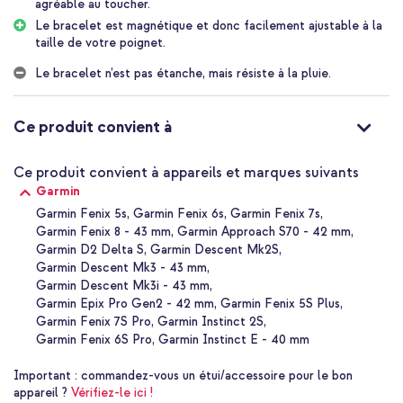
agréable au toucher.
acier inoxydable de haute qualité. Le bracelet en acier inoxydable
Le bracelet est magnétique et donc facilement ajustable à la
tressé s'adapte bien à votre poignet et est agréable au toucher.
taille de votre poignet.
De plus, votre smartwatch a une apparence luxueuse grâce à
l'acier tressé.
Le bracelet n’est pas étanche, mais résiste à la pluie.
Fermeture magnétique puissante
L'ensemble du bracelet est magnétique. Cela rend le bracelet
Ce produit convient à
facile à ajuster à la circonférence de votre poignet. De plus, le
bracelet entièrement réglable assure un ajustement serré.
Ce produit convient à appareils et marques suivants
Facile à fixer à votre smartwatch
Garmin
Le bracelet milanais QuickFit® d'imoshion pour la montre Garmin
Garmin Fenix 5s
Garmin Fenix 6s
Garmin Fenix 7s
est facile à fixer à votre smartwatch. Placez votre smartwatch
Garmin Fenix 8 - 43 mm
Garmin Approach S70 - 42 mm
avec l'écran vers le bas sur une surface propre, par exemple un
Garmin D2 Delta S
Garmin Descent Mk2S
chiffon propre. Ensuite, insérez les goupilles fournies dans les
fentes aux deux extrémités du bracelet. Ensuite, vous pouvez
Garmin Descent Mk3 - 43 mm
cliquer sur le bracelet avec les goupilles sur votre montre.
Garmin Descent Mk3i - 43 mm
Garmin Epix Pro Gen2 - 42 mm
Garmin Fenix 5S Plus
Pourquoi le bracelet milanais QuickFit® d'imoshion pour la
Garmin Fenix 7S Pro
Garmin Instinct 2S
montre Garmin ?
Garmin Fenix 6S Pro
Garmin Instinct E - 40 mm
Fabriqué en acier inoxydable de bonne qualité
Important :
commandez-vous un étui/accessoire pour le bon
Le matériau tressé donne à votre smartwatch une apparence
appareil ?
Vérifiez-le ici !