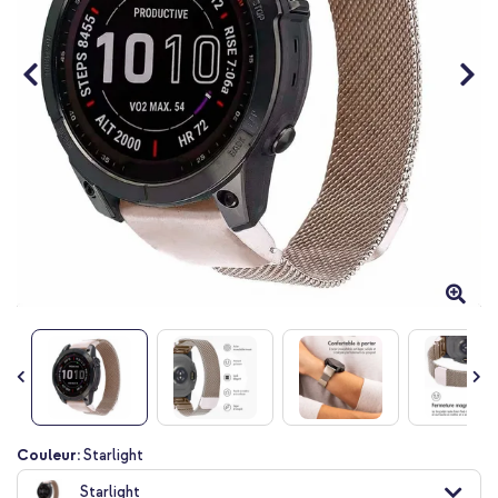
Passer
Couleur:
Starlight
au
Starlight
début