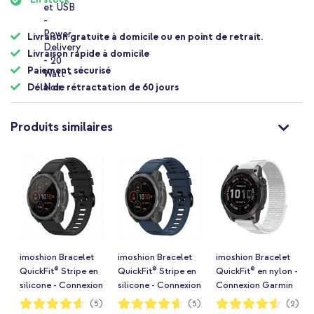
Livraison gratuite à domicile ou en point de retrait.
Livraison rapide à domicile
Paiement sécurisé
Délai de rétractation de 60 jours
Produits similaires
imoshion Bracelet
imoshion Bracelet
imoshion Bracelet
QuickFit® Stripe en
QuickFit® Stripe en
QuickFit® en nylon -
silicone - Connexion
silicone - Connexion
Connexion Garmin
Garmin 22 mm -
Garmin 22 mm -
20 mm - Taille L/XL -
Notation:
Notation:
Notation:
(5)
(5)
(2)
92%
92%
90%
Noir
Bleu foncé
Blanc