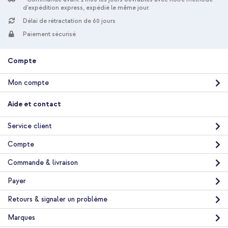
d'expédition express, expédié le même jour.
Délai de rétractation de 60 jours
10 % de réduction
Paiement sécurisé
Livraison gratuite
27,48 €
28,98 €
Livraison
Compte
gratuite
Acheter
Mon compte
Aide et contact
Service client
Compte
Commande & livraison
Payer
Retours & signaler un problème
Marques