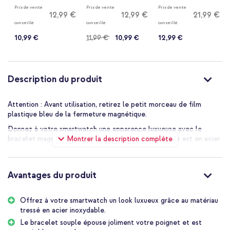
Prix de vente
Prix de vente
Prix de vente
12,99 €
12,99 €
21,99 €
conseillé
conseillé
conseillé
10,99 €
11,99 €
10,99 €
12,99 €
Description du produit
Attention : Avant utilisation, retirez le petit morceau de film
plastique bleu de la fermeture magnétique.
Donnez à votre smartwatch une apparence luxueuse avec le
Montrer la description complète
bracelet magnétique milanais d'imoshion ! Le bracelet est en acier
inoxydable. L'acier tressé donne à votre smartwatch une
apparence luxueuse. Le bracelet souple s'adapte bien à votre
poignet et est agréable au toucher. L'ensemble du bracelet est
Avantages du produit
magnétique et peut donc être facilement ajusté à la
circonférence de votre poignet.
Offrez à votre smartwatch un look luxueux grâce au matériau
Acier inoxydable tressé
tressé en acier inoxydable.
Le bracelet milanais QuickFit® d'imoshion pour la montre Garmin
Le bracelet souple épouse joliment votre poignet et est
est un bracelet souple et luxueux. Le bracelet est fabriqué en