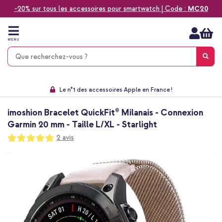
-20% sur tous les accessoires pour smartwatch | Code :
MC20
Aller
au
contenu
MENU
Choisissez entre la livraison à domicile, rapide ou en point relais
Délai de rétractation de 60 jours
Le n°1 des accessoires Apple en France !
9,1 venant de 17.697 avis
imoshion Bracelet QuickFit® Milanais - Connexion
Garmin 20 mm - Taille L/XL - Starlight
Notation:
2
avis
100
100
% of
Passer
à
la
fin
de
la
galerie
d’images