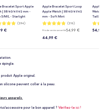
e Bracelet Sport Apple
Apple Bracelet Sport Loop
Apple Bracel
h | 38/40/41/42 mm -
Apple Watch | 38/40/41/42
Watch | 38/4
e S/M/L - Starlight
mm - Soft Mint
Taille S/M - L
ion:
Notation:
Notation:
(294)
(216)
97%
99%
99 €
54,99 €
54,99 €
Prix de vente conseillé
44,99 €
atation.
e épingle.
n produit Apple original.
n silicone peuvent coller à la peau.
ieurs appareils.
i/accessoire pour le bon appareil ?
Vérifiez-le ici !