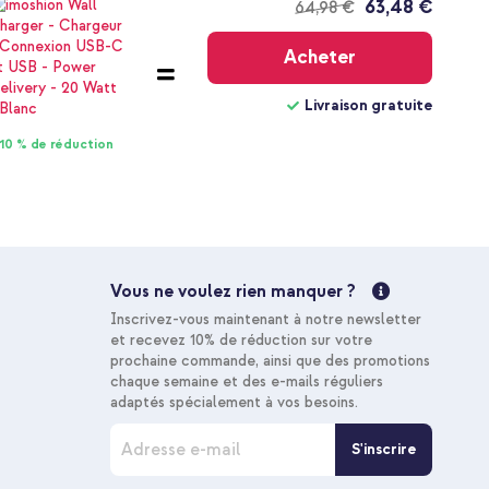
63,48 €
64,98 €
Livraison
gratuite
Acheter
Livraison gratuite
10 % de réduction
Vous ne voulez rien manquer ?
Inscrivez-vous maintenant à notre newsletter
et recevez 10% de réduction sur votre
prochaine commande, ainsi que des promotions
chaque semaine et des e-mails réguliers
adaptés spécialement à vos besoins.
I
S'inscrire
n
s