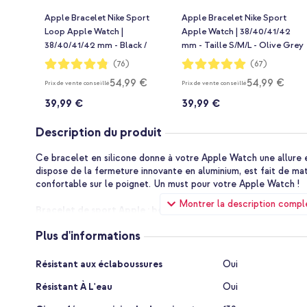
Apple Bracelet Nike Sport
Apple Bracelet Nike Sport
Loop Apple Watch |
Apple Watch | 38/40/41/42
38/40/41/42 mm - Black /
mm - Taille S/M/L - Olive Grey
Grey
/ Black
Notation:
Notation:
(76)
(67)
96%
99%
54,99 €
54,99 €
Prix de vente conseillé
Prix de vente conseillé
39,99 €
39,99 €
Description du produit
Ce bracelet en silicone donne à votre Apple Watch une allure é
dispose de la fermeture innovante en aluminium, est fait de mat
confortable sur le poignet. Un must pour votre Apple Watch !
Montrer la description compl
Bracelet de sport Apple : bougez au maximum
Que vous soyez un sportif passionné ou que vous bougiez sim
Plus d'informations
routine quotidienne, ce bracelet est votre partenaire idéal. Il e
plonger dans la piscine ou dans la mer. Le bracelet en silicone 
Plus
de vie actif, sans compromettre le style ou le confort.
Résistant aux éclaboussures
Oui
d'informations
Résistant À L'eau
Oui
Silicone doux et souple
Ce bracelet en silicone est fait de fluoroélastomère, un matéria