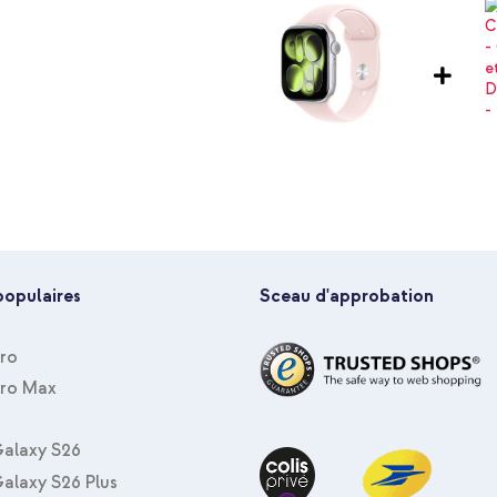
mplement un autre bracelet : le
t passant
pple Watch !
populaires
Sceau d'approbation
Pro
Pro Max
alaxy S26
alaxy S26 Plus