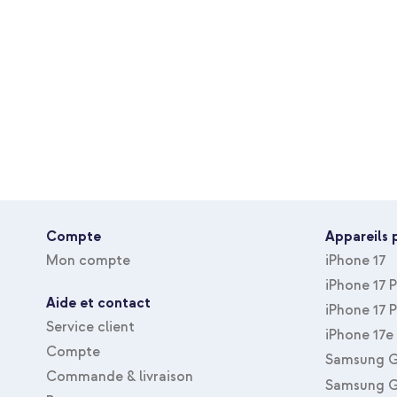
Que vous fassiez du sport intensivement ou que vous vouliez si
Fermeture
Fermeture à clou e
bracelet de sport est un must-have pour chaque utilisateur d'A
Compte
Appareils 
Mon compte
iPhone 17
iPhone 17 
Aide et contact
iPhone 17 
Service client
iPhone 17e
Compte
Samsung G
Commande & livraison
Samsung G