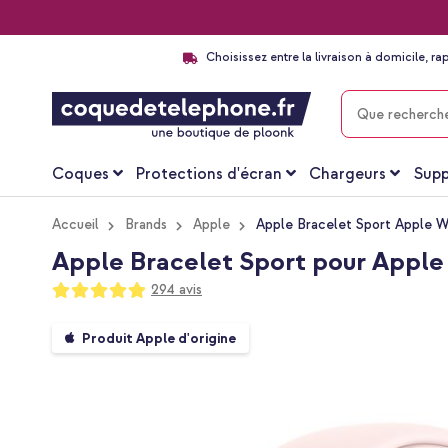
Choisissez entre la livraison à domicile, ra
CHERCHER
Coques
Protections d'écran
Chargeurs
Supp
Accueil
Brands
Apple
Apple Bracelet Sport Apple Wa
Apple Bracelet Sport pour Apple 
Notation:
294
avis
99
100
% of
Passer
Produit Apple d'origine
à
la
fin
de
la
galerie