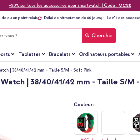
-20% sur tous les accessoires pour smartwatch | Code :
MC20
pide ou en point relais
Délai de rétractation de 60 jours
Le n°1 des accesso
Chercher
orts
Tablettes
Bracelets
Ordinateurs portables
tch | 38/40/41/42 mm - Taille S/M - Soft Pink
Watch | 38/40/41/42 mm - Taille S/M -
Couleur: