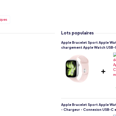
 donc confortable sur la peau et
 pas de soucis concernant
iques
le bracelet de sport en silicone
 poignet. Il suffit d'appuyer la
Lots populaires
sion), puis de glisser le reste
Apple Bracelet Sport Apple Watc
chargement Apple Watch USB-C 
doux)
 intelligente
Apple Bracelet Sport Apple Watc
- Chargeur - Connexion USB-C e