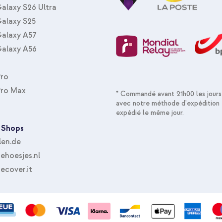
alaxy S26 Ultra
alaxy S25
alaxy A57
alaxy A56
Pro
Pro Max
* Commandé avant 21h00 les jours
avec notre méthode d'expédition 
expédié le même jour.
 Shops
len.de
hoesjes.nl
ecover.it