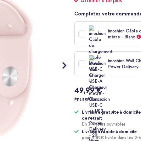
Afficher 6 de plus
Complétez votre commande
imoshion Câble 
mètre - Blanc
imoshion Wall C
Power Delivery 
49,99 €
ÉPUISÉ
Livraison gratuite à domicile
de retrait.
En 3-4 jours ouvrables
Livraison rapide à domicile
pour 2,49€ livrée dans les 2-3