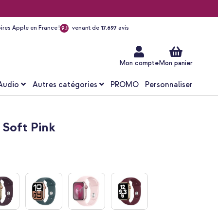
ires Apple en France !
venant de
17.697
avis
9,1
Aller
au
contenu
Mon compte
Mon panier
Audio
Autres catégories
PROMO
Personnaliser
 Soft Pink