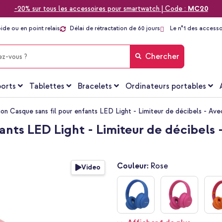
-20% sur tous les accessoires pour smartwatch | Code :
MC20
pide ou en point relais
Délai de rétractation de 60 jours
Le n°1 des accesso
Chercher
orts
Tablettes
Bracelets
Ordinateurs portables
ion Casque sans fil pour enfants LED Light - Limiteur de décibels - Av
ants LED Light - Limiteur de décibels
Couleur:
Rose
Video