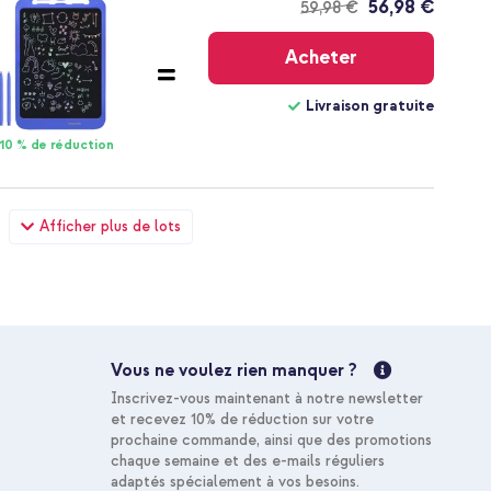
56,98 €
59,98 €
Livraison
gratuite
Acheter
Livraison gratuite
10 % de réduction
fants LED Light - Limiteur de décibels - Avec câble AUX -
Afficher plus de lots
Lightning vers Jack 3,5 mm - 1,2 m - Blanc
70,48 €
74,98 €
Livraison
gratuite
Acheter
Vous ne voulez rien manquer ?
Livraison gratuite
Inscrivez-vous maintenant à notre newsletter
10 % de réduction
et recevez 10% de réduction sur votre
prochaine commande, ainsi que des promotions
chaque semaine et des e-mails réguliers
adaptés spécialement à vos besoins.