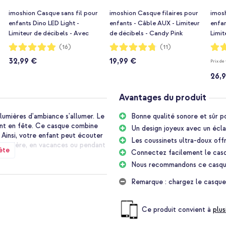
imoshion Casque sans fil pour
imoshion Casque filaires pour
imosh
enfants Dino LED Light -
enfants - Câble AUX - Limiteur
enfan
Limiteur de décibels - Avec
de décibels - Candy Pink
Limit
câble AUX - Petrol Green /
câble
Notation:
Notation:
Notat
(16)
(11)
99%
95%
94%
Orange
32,99 €
19,99 €
Prix de
26,
Avantages du produit
lumières d'ambiance s'allumer. Le
Bonne qualité sonore et sûr po
ent en fête. Ce casque combine
Un design joyeux avec un écl
 Ainsi, votre enfant peut écouter
Les coussinets ultra-doux off
e arrière, en vacances ou pendant
ète
Connectez facilement le casq
Nous recommandons ce casque 
Remarque : chargez le casque
nt de manière naturelle. Ainsi, il
endre. Le niveau sonore maximal
r les jeunes oreilles. Vous pouvez
Ce produit convient à
plus
.