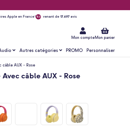
ires Apple en France !
venant de
17.697
avis
9,1
Aller
au
contenu
Mon compte
Mon panier
Audio
Autres catégories
PROMO
Personnaliser
ec câble AUX - Rose
 - Avec câble AUX - Rose