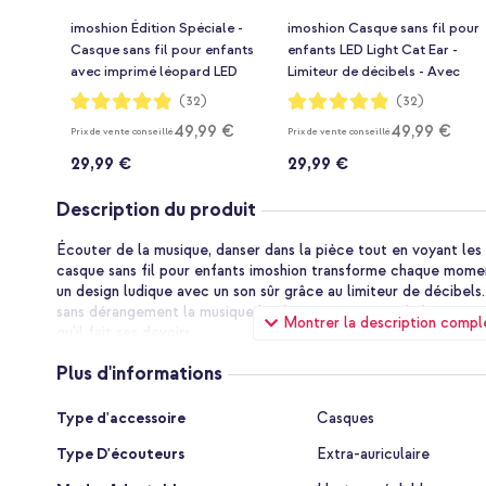
imoshion Édition Spéciale -
imoshion Casque sans fil pour
Casque sans fil pour enfants
enfants LED Light Cat Ear -
avec imprimé léopard LED
Limiteur de décibels - Avec
Light Cat Ear - Limiteur de
câble AUX - Lavender Lilac
Notation:
Notation:
(32)
(32)
97%
97%
décibels - Avec câble AUX -
49,99 €
49,99 €
Prix de vente conseillé
Prix de vente conseillé
Léopard
29,99 €
29,99 €
Description du produit
Écouter de la musique, danser dans la pièce tout en voyant les 
casque sans fil pour enfants imoshion transforme chaque mom
un design ludique avec un son sûr grâce au limiteur de décibels.
sans dérangement la musique la plus amusante ; sur la banquett
Montrer la description compl
qu'il fait ses devoirs.
Plus d'informations
Son sûr pour les jeunes oreilles
Les coques recouvrent toute l'oreille et atténuent le bruit ambia
Plus
n'est pas nécessaire d'augmenter le volume pour bien tout ent
Type d'accessoire
Casques
d'informations
est adapté aux enfants, ce qui rend l'écoute prolongée sûre pou
Type D'écouteurs
Extra-auriculaire
facilement contrôler le volume à l'aide des boutons sur le côté