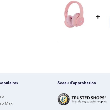
imoshion Casque sans fil pour en
argement, Adaptateur secteur
Rose + Câble de connexion audio 
populaires
Sceau d'approbation
Pro
Pro Max