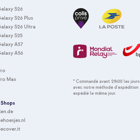
alaxy S26
alaxy S26 Plus
alaxy S26 Ultra
alaxy S25
alaxy A57
alaxy A56
Pro
Pro Max
* Commandé avant 21h00 les jours
avec notre méthode d'expédition 
expédié le même jour.
 Shops
len.de
hoesjes.nl
ecover.it