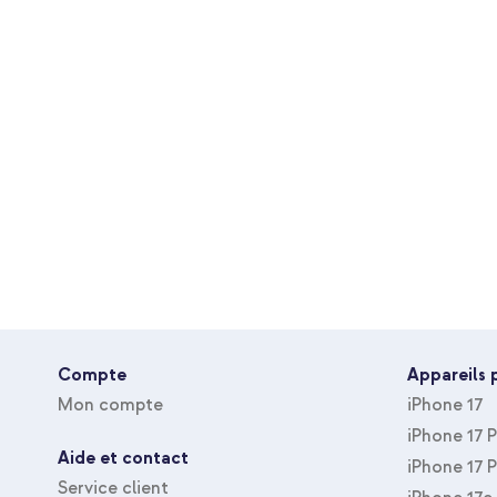
Connexion
USB-C
Câble Déconnectable
Oui
Couleur
Rose
Matière
Plastique
Audio haute résolution
Non
Nombre de pièces dans le pack
1 Pc
Accessoires Inclus
Câble AUX, Câble de ch
Incluant Câble
Oui
Protection IP
Rien
Résistant aux éclaboussures
Non
Compte
Appareils 
Résistant À L'eau
Non
Mon compte
iPhone 17
iPhone 17 
Aide et contact
iPhone 17 
Service client