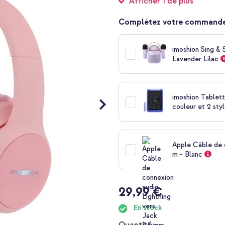
Afficher 1 de plus
Complétez votre commande
imoshion Sing & 
Lavender Lilac
imoshion Tablet
couleur et 2 sty
Apple Câble de c
m - Blanc
29,99 €
En stock