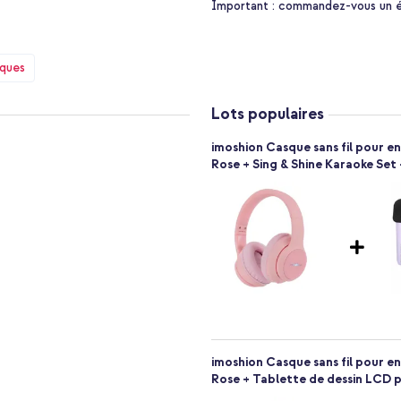
Important :
commandez-vous un étu
que qui change de couleur.
uetooth et profitez de 20 heures
 USB-C inclus. Grâce à l'arceau
iques
Lots populaires
de couleur pour un effet ludique
imoshion Casque sans fil pour en
Rose + Sing & Shine Karaoke Set 
u réglable assurent un ajustement
idéal pour la maison et les
tée pour le smartphone, la
artphone, Tablette
arge USB-C : le casque peut être
sans fil pour enfants imoshion
imoshion Casque sans fil pour en
Rose + Tablette de dessin LCD p