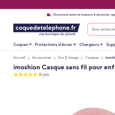
Choisissez entre la livraison à domicile, ra
CHERCHER
Coques
Protections d'écran
Chargeurs
Supp
Accueil
Accessoires
Son & Image
Casques
imosh
imoshion Casque sans fil pour enf
Notation:
19
avis
100
100
% of
Passer
à
la
fin
de
la
galerie