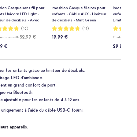
ion Casque sans fil pour
imoshion Casque filaires pour
imoshion Cas
ts Unicorn LED Light -
enfants - Câble AUX - Limiteur
enfants LED L
eur de décibels - Avec
de décibels - Mint Green
Limiteur de d
 AUX - Pink / Hot Pink
câble AUX - 
ion:
Notation:
Notation:
(10)
(11)
95%
97%
32,99 €
19,99 €
 vente conseillé
Prix de vente conse
99 €
29,99 €
ur les enfants grâce au limiteur de décibels.
airage LED d’ambiance.
rent un grand confort de port.
ue via Bluetooth.
ajustable pour les enfants de 4 à 12 ans.
 uniquement à l'aide du câble USB-C fourni.
ieurs appareils.