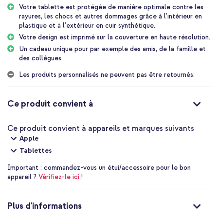
convienne complètement. Une fois prêt, votre design est imprimé
Votre tablette est protégée de manière optimale contre les
sur la couverture en haute qualité, en utilisant les dernières
rayures, les chocs et autres dommages grâce à l'intérieur en
techniques d'impression.
plastique et à l'extérieur en cuir synthétique.
Votre design est imprimé sur la couverture en haute résolution.
Protection flexible
Un cadeau unique pour par exemple des amis, de la famille et
Grâce au couvercle rotatif à 360 degrés, vous pouvez utiliser
des collègues.
votre tablette horizontalement ou verticalement, idéal pour lire,
taper ou regarder des vidéos. De plus, la coque protège
Les produits personnalisés ne peuvent pas être retournés.
entièrement votre tablette contre les rayures, les chocs et les
chutes, tout en conservant l'accès à tous les ports et boutons
nécessaires.
Ce produit convient à
Un cadeau personnel
Vous recherchez un cadeau unique et personnel ? Pensez à une
Ce produit convient à appareils et marques suivants
coque de tablette conçue par vous-même. C'est le choix parfait
Apple
pour les amis, la famille et les collègues, et offrir un cadeau si
Tablettes
unique montre que vous avez vraiment fait tout votre possible
pour trouver quelque chose de spécial.
Important :
commandez-vous un étui/accessoire pour le bon
appareil ?
Vérifiez-le ici !
Pourquoi concevoir votre propre coque de tablette?
Concevez un étui pour tablette unique que personne d'autre n'a
Plus d'informations
Votre tablette est protégée contre les accidents du quotidien