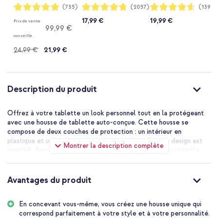
12.9 (2018) - Noir
(2018/2020/2021/2
Pro 12.9
Notation:
Notation:
Notation:
(735)
(2057)
(139)
97%
95%
92%
022) - Noir
(2018/2020/2021/2
17,99 €
19,99 €
Prix de vente
022) - Noir
99,99 €
conseillé
24,99 €
21,99 €
Description du produit
Offrez à votre tablette un look personnel tout en la protégeant
avec une housse de tablette auto-conçue. Cette housse se
compose de deux couches de protection : un intérieur en
plastique et un extérieur en similicuir sur lequel votre design est
Montrer la description complète
imprimé. Avec notre outil de conception, vous avez le contrôle
total en ajoutant votre propre photo, design ou texte.
Personnel et unique
Avantages du produit
En concevant votre propre étui pour tablette, vous créez un étui
unique que personne d'autre n'a. Notre outil de conception vous
En concevant vous-même, vous créez une housse unique qui
facilite la conception. Ajoutez votre propre photo ou texte, ou
correspond parfaitement à votre style et à votre personnalité.
choisissez parmi les designs existants jusqu'à ce que le design vous