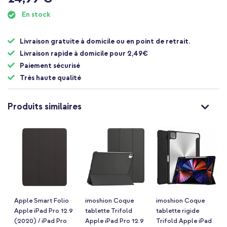
au
début
En stock
de
la
Livraison gratuite à domicile ou en point de retrait.
Galerie
d’images
Livraison rapide à domicile pour 2,49€
Paiement sécurisé
Très haute qualité
Produits similaires
Apple Smart Folio
imoshion Coque
imoshion Coque
Apple iPad Pro 12.9
tablette Trifold
tablette rigide
(2020) / iPad Pro
Apple iPad Pro 12.9
Trifold Apple iPad