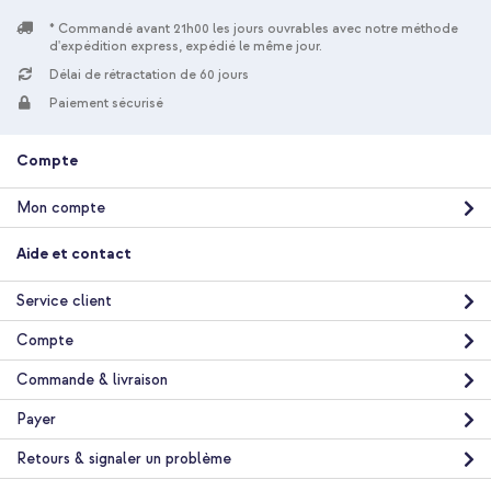
1 Pc
* Commandé avant 21h00 les jours ouvrables avec notre méthode
d'expédition express, expédié le même jour.
Sans
Délai de rétractation de 60 jours
Non
Coque portefeuille
Paiement sécurisé
Coque
Protection intégrale
Compte
Mon compte
Aide et contact
Service client
Compte
Commande & livraison
Payer
Retours & signaler un problème