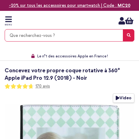
-20% sur tous les accessoires pour smartwatch | Code :
MC20
Aller
au
contenu
MENU
Choisissez entre la livraison à domicile, rapide ou en point relais
Délai de rétractation de 60 jours
Le n°1 des accessoires Apple en France !
9,1 venant de 17.697 avis
Concevez votre propre coque rotative à 360°
Apple iPad Pro 12.9 (2018) - Noir
Notation:
170
avis
94
100
% of
Passer
Video
à
la
fin
de
la
galerie
d’images