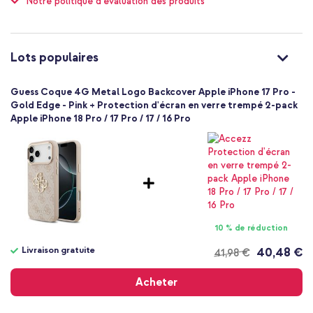
Notre politique d'évaluation des produits
97
%
Non
49
avis
of
Avoir l'air chic tout en protégeant son smartphone ? Alors optez
Protection jusqu'à 1 mètre
100
pour la coque arrière 4G Metal Logo de Guess !
Non
Lots populaires
Standard
Non
Guess Coque 4G Metal Logo Backcover Apple iPhone 17 Pro -
3666339521776
Gold Edge - Pink + Protection d'écran en verre trempé 2-pack
Guess
Apple iPhone 18 Pro / 17 Pro / 17 / 16 Pro
GUHCP17L4GMGCPI
Rose
Peut contenir des traces de BPA,
Peut contenir des traces de plomb
Plastique
Apple
Smartphone
10 % de réduction
Sans
Livraison gratuite
40,48 €
41,98 €
Non
Livraison
Coque, Coque rigide
gratuite
Acheter
Coque
Arrière & latérale