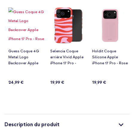
de
la
Galerie
d’images
Guess Coque 4G
Selencia Coque
Holdit Coque
Metal Logo
arrière Vivid Apple
Silicone Apple
Backcover Apple
iPhone 17 Pro -
iPhone 17 Pro - Rose
iPhone 17 Pro - Rose
Dream Swirl Pink
Notation:
Notation:
Notation:
(49)
(375)
(96)
97%
96%
95%
24,99 €
19,99 €
19,99 €
Description du produit