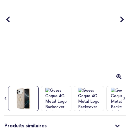
Passer
au
Produits similaires
début