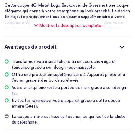
Cette coque 4G Metal Logo Backcover de Guess est une coque
élégante qui donne à votre smartphone un look branché. Le design
fin n'ajoute pratiquement pas de volume supplémentaire à votre
téléphone. Ainsi, votre appareil se glisse sans effort dans votre
Montrer la description complète
poche ou votre sac. La coque arrière est en matière plastique
robuste et possède des bords en silicone. La coque Guess
protège votre appareil contre les aléas quotidiens.
Avantages du produit
Look chic
Cette coque Guess fera de votre téléphone un véritable
Transformez votre smartphone en un accroche-regard
accroche-regard. Le logo GUESS emblématique en métal brillant
tendance grâce à son design reconnaissable.
au dos est un gage de luxe. Aujourd'hui, le motif G reconnaissable
ne se trouve pas seulement sur les coques de téléphone, mais
Offre une protection supplémentaire à l'appareil photo et à
aussi sur les sacs, les portefeuilles et les montres. Cette coque
l'écran grâce à des bords surélevés.
chic protège votre smartphone des dommages causés par la
Votre smartphone reste à portée de main grâce à son design
lumière, tout en ajoutant une touche de glamour à votre look de
fin.
tous les jours. La coque arrière est un must pour toutes les
Évitez les rayures sur votre appareil grâce à cette coque
fashionistas !
arrière Guess.
Une protection quotidienne pour votre smartphone
La coque arrière est lisse au toucher, ce qui facilite la chute
La coque arrière 4G Metal Logo de Guess protège le dos, les
du téléphone.
côtés, le dessus et le dessous de votre appareil de l'usure
quotidienne, comme les rayures, les chocs et les petites chutes.