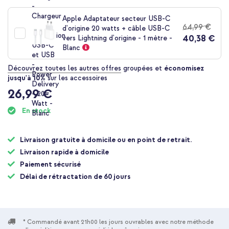
Livraison gratuite
26,99 €
26,99 €
Apple Adaptateur secteur USB-C
Livraison
64,99 €
d'origine 20 watts + câble USB-C
gratuite
Acheter
40,38 €
vers Lightning d'origine - 1 mètre -
Blanc
Découvrez toutes les autres offres
groupées et
économisez
Guess Coque 4G Metal Logo Backcover Apple iPhone 17 Pro -
jusqu'à 10%
sur les accessoires
Gold Edge - Pink + Protecteur d'écran en verre trempé +
26,99 €
Applicateur Apple iPhone 17 Pro
En stock
Livraison gratuite à domicile ou en point de retrait.
Livraison rapide à domicile
Paiement sécurisé
10 % de réduction
Délai de rétractation de 60 jours
Livraison gratuite
40,48 €
41,98 €
Livraison
gratuite
Acheter
* Commandé avant 21h00 les jours ouvrables avec notre méthode