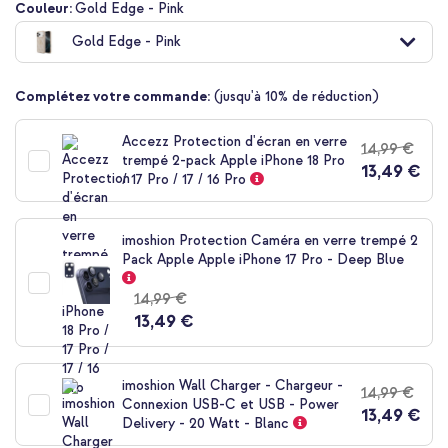
Couleur:
Gold Edge - Pink
Gold Edge - Pink
Complétez votre commande:
(jusqu'à 10% de réduction)
10 % de réduction
Accezz Protection d'écran en verre
14,99 €
Livraison gratuite
40,48 €
41,98 €
trempé 2-pack Apple iPhone 18 Pro
Livraison
13,49 €
/ 17 Pro / 17 / 16 Pro
gratuite
Acheter
imoshion Protection Caméra en verre trempé 2
Pack Apple Apple iPhone 17 Pro - Deep Blue
Guess Coque 4G Metal Logo Backcover Apple iPhone 17 Pro -
Gold Edge - Pink + Adaptateur secteur USB-C d'origine 20
14,99 €
watts + câble USB-C vers Lightning d'origine - 1 mètre - Blanc
13,49 €
imoshion Wall Charger - Chargeur -
14,99 €
Connexion USB-C et USB - Power
13,49 €
Delivery - 20 Watt - Blanc