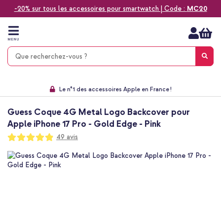
-20% sur tous les accessoires pour smartwatch | Code :
MC20
Aller
au
contenu
MENU
Choisissez entre la livraison à domicile, rapide ou en point relais
Délai de rétractation de 60 jours
Le n°1 des accessoires Apple en France !
9,1 venant de 17.697 avis
Guess Coque 4G Metal Logo Backcover pour
Apple iPhone 17 Pro - Gold Edge - Pink
Notation:
49
avis
97
100
% of
Passer
à
la
fin
de
la
galerie
d’images