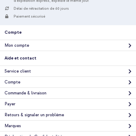
d'expédition express, expédié le même jour.
Délai de rétractation de 60 jours
Guess Coque 4G Metal Logo Backcover Apple iPhone 17 Pro -
Paiement sécurisé
Gold Edge - Pink + Cordon de téléphone universel - Beige
Compte
Mon compte
Aide et contact
20 % de réduction
Service client
Livraison gratuite
36,58 €
38,98 €
Livraison
Compte
gratuite
Acheter
Commande & livraison
Payer
Retours & signaler un problème
Marques