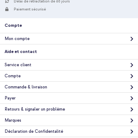
Délai de rétractation de 60 jours
Paiement sécurisé
10 % de réduction
Livraison gratuite
36,48 €
37,98 €
Compte
Livraison
gratuite
Acheter
Mon compte
Aide et contact
imoshion Coque arrière Color avec cordon amovible et
MagSafe Apple iPhone 14 Pro - Nude + Wireless Charger USB-C
Service client
- Chargeur MagSafe sans fil - 1 mètre - Blanc
Compte
Commande & livraison
Payer
Retours & signaler un problème
10 % de réduction
Marques
Livraison gratuite
40,08 €
41,98 €
Déclaration de Confidentalité
Livraison
gratuite