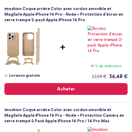
Supporte la technologie MagSafe
SH00086408
imoshion Coque arrière Color avec cordon amovible et
Le cordon est détachable
Beige
MagSafe Apple iPhone 14 Pro - Nude + Protection d'écran en
Le cordon est réglable en longueur
verre trempé 2-pack Apple iPhone 14 Pro
Silicones et TPU (doux)
Apple
Facile à porter autour de ton cou ou de ton épaule
Smartphone
Fabriqué en matériel en silicone résistant aux chocs
Sans
Fini avec un revêtement mat et une doublure en microfibre
Non
Idéal pour un festival ou un voyage, par exemple
Coque, Coque avec cordon, Coque silicone
Inclus 1 an de garantie
Coque
10 % de réduction
Arrière & latérale
Livraison gratuite
36,48 €
37,98 €
Tu veux porter ton smartphone facilement avec toi et utiliser des
Livraison
accessoires MagSafe ? Alors opte pour la coque Color avec
gratuite
Acheter
cordon détachable MagSafe d'imoshion !
imoshion Coque arrière Color avec cordon amovible et
MagSafe Apple iPhone 14 Pro - Nude + Protection Caméra en
verre trempé 2 Pack Apple iPhone 14 Pro / 14 Pro Max