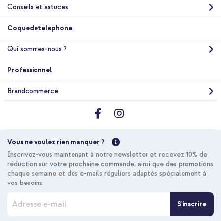
Acheter
Conseils et astuces
Coquedetelephone
imoshion Coque arrière Color avec cordon amovible et
MagSafe Apple iPhone 14 Pro - Nude + Powerbank Vivid 5 000
Qui sommes-nous ?
mAh - MagSafe et Qi - Desert Gold / Leopard
Professionnel
Brandcommerce
20 % de réduction
Vous ne voulez rien manquer ?
Livraison gratuite
50,98 €
57,98 €
Inscrivez-vous maintenant à notre newsletter et recevez 10% de
Livraison
réduction sur votre prochaine commande, ainsi que des promotions
gratuite
Acheter
chaque semaine et des e-mails réguliers adaptés spécialement à
vos besoins.
I
S'inscrire
n
imoshion Coque arrière Color avec cordon amovible et
s
MagSafe Apple iPhone 14 Pro - Nude + Protecteur d'écran en