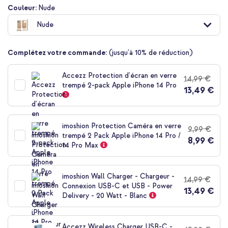
Passer
Couleur:
Nude
au
Nude
début
de
la
Complétez votre commande:
(jusqu'à 10% de réduction)
Galerie
d’images
Accezz Protection d'écran en verre
14,99 €
trempé 2-pack Apple iPhone 14 Pro
13,49 €
imoshion Protection Caméra en verre
9,99 €
trempé 2 Pack Apple iPhone 14 Pro /
8,99 €
14 Pro Max
imoshion Wall Charger - Chargeur -
14,99 €
Connexion USB-C et USB - Power
13,49 €
Delivery - 20 Watt - Blanc
Accezz Wireless Charger USB-C -