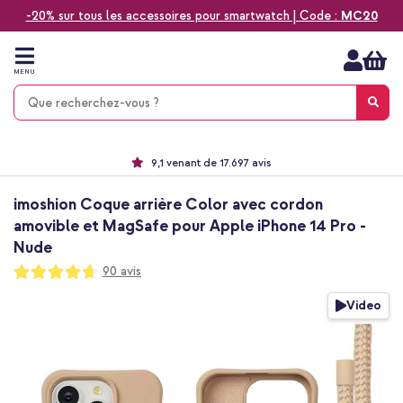
-20% sur tous les accessoires pour smartwatch | Code :
MC20
Aller
au
contenu
MENU
Choisissez entre la livraison à domicile, rapide ou en point relais
Délai de rétractation de 60 jours
Le n°1 des accessoires Apple en France !
9,1 venant de 17.697 avis
imoshion Coque arrière Color avec cordon
amovible et MagSafe pour Apple iPhone 14 Pro -
Nude
Notation:
90
avis
93
100
% of
Passer
Video
à
la
fin
de
la
galerie