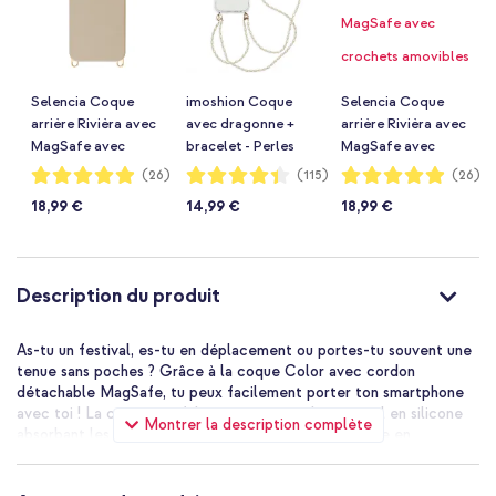
Selencia Coque
imoshion Coque
Selencia Coque
arrière Rivièra avec
avec dragonne +
arrière Rivièra avec
MagSafe avec
bracelet - Perles
MagSafe avec
crochets amovibles
Apple iPhone 14 Pro
crochets amovibles
Notation:
Notation:
Notation:
(26)
(115)
(26)
98%
87%
98%
Apple iPhone 14 Pro
- Transparent
Apple iPhone 14 Pro
18,99 €
14,99 €
18,99 €
- Milky Latte
- Bold Burgundy
Description du produit
As-tu un festival, es-tu en déplacement ou portes-tu souvent une
tenue sans poches ? Grâce à la coque Color avec cordon
détachable MagSafe, tu peux facilement porter ton smartphone
avec toi ! La coque est fabriquée à partir de matériel en silicone
Montrer la description complète
absorbant les chocs. De plus, la coque a une doublure en
microfibre qui empêche les rayures à l'arrière de ton smartphone.
La coque est équipée d'un cordon pratique et réglable. Grâce au