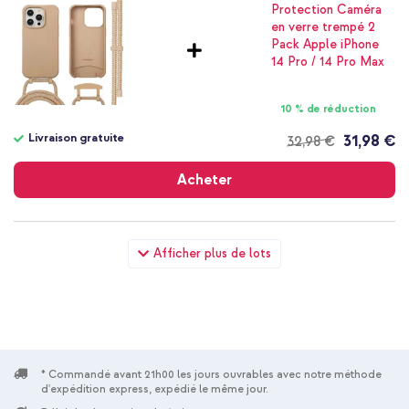
10 % de réduction
Livraison gratuite
31,98 €
32,98 €
Livraison
gratuite
Acheter
imoshion Coque arrière Color avec cordon amovible et
Afficher plus de lots
MagSafe Apple iPhone 14 Pro - Nude + Wall Charger -
Chargeur - Connexion USB-C et USB - Power Delivery - 20
Watt - Blanc
* Commandé avant 21h00 les jours ouvrables avec notre méthode
d'expédition express, expédié le même jour.