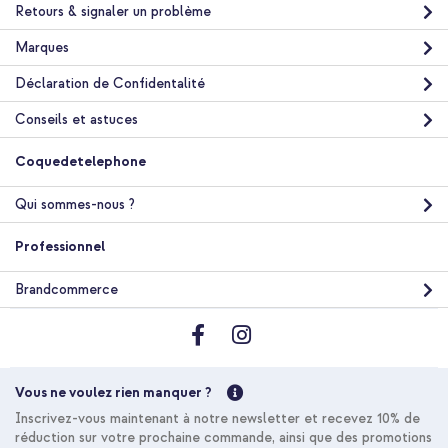
Retours & signaler un problème
10 % de réduction
Livraison gratuite
33,48 €
Marques
34,98 €
Livraison
Déclaration de Confidentalité
gratuite
Acheter
Conseils et astuces
Coquedetelephone
Accezz Coque arrière Edge avec MagSafe Samsung Galaxy A37
(5G) - Vert + Cordon de téléphone universel - Beige
Qui sommes-nous ?
Professionnel
Brandcommerce
20 % de réduction
Livraison gratuite
29,58 €
31,98 €
Livraison
Vous ne voulez rien manquer ?
gratuite
Acheter
Inscrivez-vous maintenant à notre newsletter et recevez 10% de
réduction sur votre prochaine commande, ainsi que des promotions