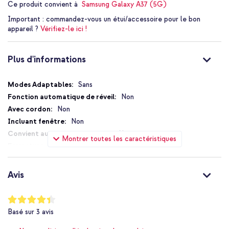
Ce produit convient à
Samsung Galaxy A37 (5G)
Important :
commandez-vous un étui/accessoire pour le bon
Choisis le style et la protection en un avec la coque arrière
appareil ?
Vérifiez-le ici !
Accezz Edge avec MagSafe.
Plus d'informations
Plus
Sans
d'informations
Non
Non
Non
Non
Montrer toutes les caractéristiques
Sans fermeture
Non
Oui
Avis
Non
Compatible MagSafe
Notation:
87
%
Non
Basé sur
3
avis
of
Pas de protection supplémentaire
100