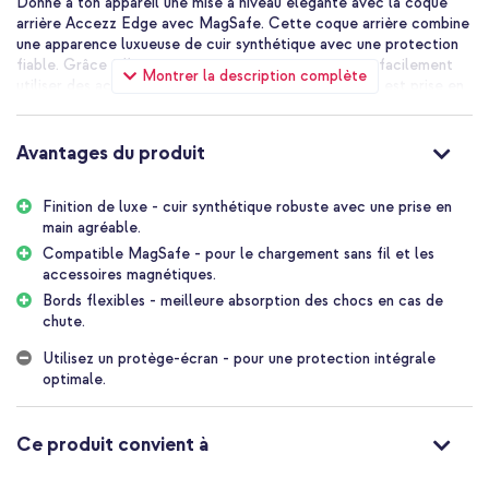
Donne à ton appareil une mise à niveau élégante avec la coque
arrière Accezz Edge avec MagSafe. Cette coque arrière combine
une apparence luxueuse de cuir synthétique avec une protection
fiable. Grâce à l'anneau magnétique intégré, tu peux facilement
Montrer la description complète
utiliser des accessoires MagSafe et la charge sans fil est prise en
charge. L'intérieur doux et les bords flexibles protègent
également ton appareil contre les rayures et les chocs quotidiens.
Avantages du produit
Les avantages de la coque arrière
Accezz Edge avec MagSafe
Finition de luxe - cuir synthétique robuste avec une prise en
main agréable.
Anneau magnétique intégré puissant : adapté pour la charge
Compatible MagSafe - pour le chargement sans fil et les
sans fil et les accessoires magnétiques
accessoires magnétiques.
Bords flexibles - meilleure absorption des chocs en cas de
Bords flexibles : protection supplémentaire en cas de chutes et
chute.
de chocs
Dos dur : pour une housse solide
Utilisez un protège-écran - pour une protection intégrale
optimale.
Cuir synthétique de luxe : finition élégante et durable
Intérieur doux : prévient les rayures sur ton appareil
Ce produit convient à
Design mince : conserve la sensation agréable en main
Inclus 1 an de garantie