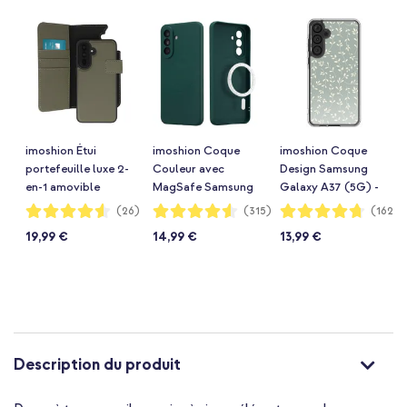
imoshion Étui
imoshion Coque
imoshion Coque
portefeuille luxe 2-
Couleur avec
Design Samsung
en-1 amovible
MagSafe Samsung
Galaxy A37 (5G) -
Samsung Galaxy
Galaxy A37 (5G) -
Smoke Green
Notation:
Notation:
Notation:
(26)
(315)
(1628)
90%
91%
94%
A37 (5G) - Vert
Vert foncé
Flowers
19,99 €
14,99 €
13,99 €
Description du produit