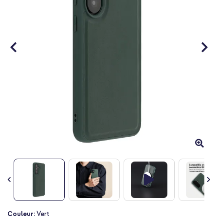
Passer
Couleur:
Vert