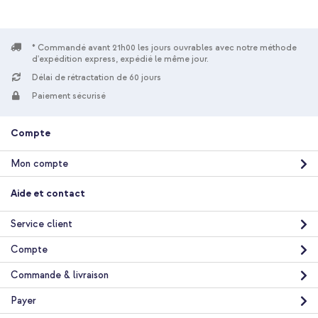
* Commandé avant 21h00 les jours ouvrables avec notre méthode
d'expédition express, expédié le même jour.
Délai de rétractation de 60 jours
10 % de réduction
Paiement sécurisé
Livraison gratuite
33,48 €
34,98 €
Livraison
Compte
gratuite
Acheter
Mon compte
Accezz Coque arrière Edge avec MagSafe Samsung Galaxy A37
Aide et contact
(5G) - Vert + Protecteur d'écran en verre trempé +
Applicateur Samsung Galaxy A37 (5G)
Service client
Compte
Commande & livraison
Payer