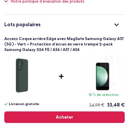
contre les chutes
Notre politique d'évaluation des produits
Non
Élevée
Non
Lots populaires
8721322361076
Accezz
Accezz Coque arrière Edge avec MagSafe Samsung Galaxy A37
SH00095816
(5G) - Vert + Protection d'écran en verre trempé 2-pack
Vert
Samsung Galaxy S24 FE / A36 / A37 / A56
Similicuir
0.05
Samsung
Smartphone
Sans
Non
10 % de réduction
Coque, Coque rigide
Coque
Livraison gratuite
33,48 €
34,98 €
Livraison
Arrière & latérale
gratuite
Acheter