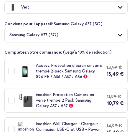
au
Vert
début
de
la
Convient pour l'appareil:
Samsung Galaxy A37 (5G)
Galerie
d’images
Samsung Galaxy A37 (5G)
Complétez votre commande:
(jusqu'à 10% de réduction)
Accezz Protection d'écran en verre
14,99 €
trempé 2-pack Samsung Galaxy
13,49 €
S24 FE / A36 / A37 / A56
imoshion Protection Caméra en
11,99 €
verre trempé 2 Pack Samsung
10,79 €
Galaxy A37 / A57
imoshion Wall Charger - Chargeur -
14,99 €
Connexion USB-C et USB - Power