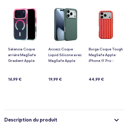
de
la
Galerie
d’images
Selencia Coque
Accezz Coque
Burga Coque Tough
arrière MagSafe
Liquid Silicone avec
MagSafe Apple
Gradient Apple
MagSafe Apple
iPhone 17 Pro -
iPhone 17 Pro - Rose
iPhone 17 Pro - Vert
Pomegranate
Notation:
Notation:
Notation:
(3)
(460)
(103)
/ Bleu
foncé
100%
93%
97%
16,99 €
19,99 €
44,99 €
Description du produit