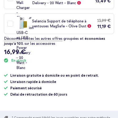
13,49 €
Livraison
Delivery - 20 Watt - Blanc
gratuite
Acheter
13,99 €
Selencia Support de téléphone à
11,19 €
Selencia Coque arrière MagSafe Gradient Apple iPhone 17 Pro
ventouses MagSafe - Olive Dust
- Vert / Brun + Wireless Charger USB-C - Chargeur MagSafe
sans fil - 1 mètre - Blanc
Découvrez toutes les autres offres
groupées et
économisez
jusqu'à 10%
sur les accessoires
16,99 €
En stock
Livraison gratuite à domicile ou en point de retrait.
10 % de réduction
Livraison rapide à domicile
Livraison gratuite
34,08 €
35,98 €
Paiement sécurisé
Livraison
Délai de rétractation de 60 jours
gratuite
Acheter
Selencia Coque arrière MagSafe Gradient Apple iPhone 17 Pro
* Commandé avant 21h00 les jours ouvrables avec notre méthode