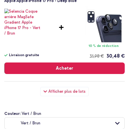
Apple Apple iPhone 17 Pro - Deep Blue
10 % de réduction
Livraison gratuite
30,48 €
31,98 €
Livraison
gratuite
Acheter
Selencia Coque arrière MagSafe Gradient Apple iPhone 17 Pro
Afficher plus de lots
- Vert / Brun + Wall Charger - Chargeur - Connexion USB-C et
USB - Power Delivery - 20 Watt - Blanc
Couleur:
Vert / Brun
Vert / Brun