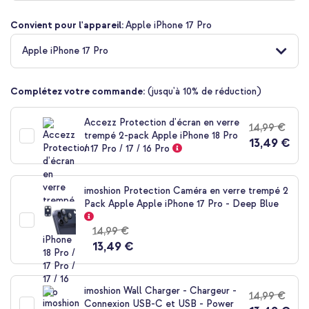
Convient pour l'appareil:
Apple iPhone 17 Pro
10 % de réduction
Apple iPhone 17 Pro
Livraison gratuite
30,48 €
31,98 €
Livraison
gratuite
Acheter
Complétez votre commande:
(jusqu'à 10% de réduction)
Accezz Protection d'écran en verre
14,99 €
trempé 2-pack Apple iPhone 18 Pro
Selencia Coque arrière MagSafe Gradient Apple iPhone 17 Pro
13,49 €
/ 17 Pro / 17 / 16 Pro
- Vert / Brun + Support de téléphone à ventouses MagSafe -
Olive Dust
imoshion Protection Caméra en verre trempé 2
Pack Apple Apple iPhone 17 Pro - Deep Blue
14,99 €
13,49 €
20 % de réduction
imoshion Wall Charger - Chargeur -
14,99 €
Livraison gratuite
28,18 €
30,98 €
Connexion USB-C et USB - Power