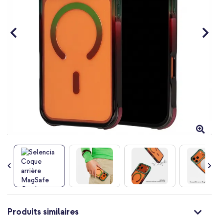
Passer
au
Produits similaires
début