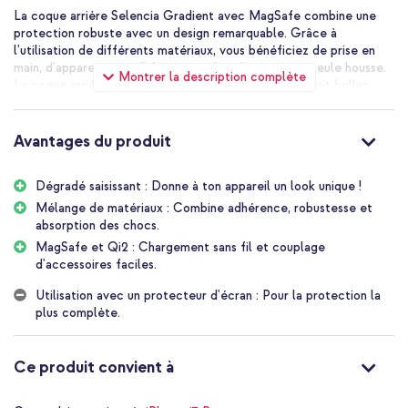
La coque arrière Selencia Gradient avec MagSafe combine une
protection robuste avec un design remarquable. Grâce à
l'utilisation de différents matériaux, vous bénéficiez de prise en
main, d'apparence et d'absorption des chocs en une seule housse.
Montrer la description complète
La coque arrière transparente avec gradient coloré fait briller
votre appareil, tandis que l'anneau MagSafe intégré fonctionne
parfaitement avec les accessoires MagSafe et Qi2.
Avantages du produit
Pourquoi choisir la coque arrière Selencia Gradient avec
MagSafe?
Dégradé saisissant : Donne à ton appareil un look unique !
Design transparent avec gradient remarquable
Mélange de matériaux : Combine adhérence, robustesse et
absorption des chocs.
Anneau MagSafe intégré pour les accessoires
MagSafe et Qi2 : Chargement sans fil et couplage
Trois matériaux: TPU, PC et TPE
d'accessoires faciles.
Coin extra résistant aux chocs
Utilisation avec un protecteur d'écran : Pour la protection la
Les bords surélevés protègent l'écran et la caméra
plus complète.
Léger et bonne prise en main
Ce produit convient à
Inclus 1 an de garantie