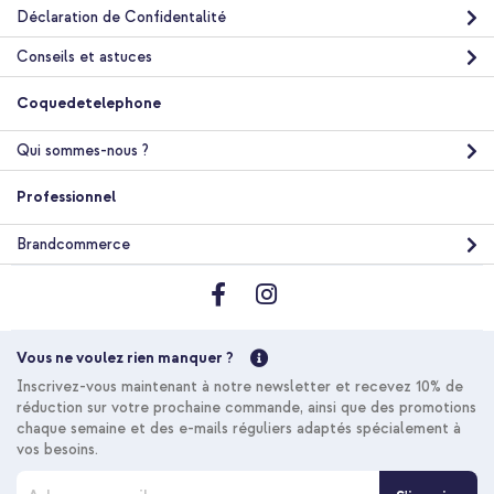
Déclaration de Confidentalité
Conseils et astuces
10 % de réduction
Coquedetelephone
Livraison gratuite
30,48 €
31,98 €
Livraison
Qui sommes-nous ?
gratuite
Acheter
Professionnel
Brandcommerce
Selencia Coque arrière MagSafe Gradient Apple iPhone 17 Pro
- Vert / Brun + Cordon de téléphone universel - Beige
Vous ne voulez rien manquer ?
Inscrivez-vous maintenant à notre newsletter et recevez 10% de
réduction sur votre prochaine commande, ainsi que des promotions
chaque semaine et des e-mails réguliers adaptés spécialement à
vos besoins.
20 % de réduction
I
Livraison gratuite
26,58 €
28,98 €