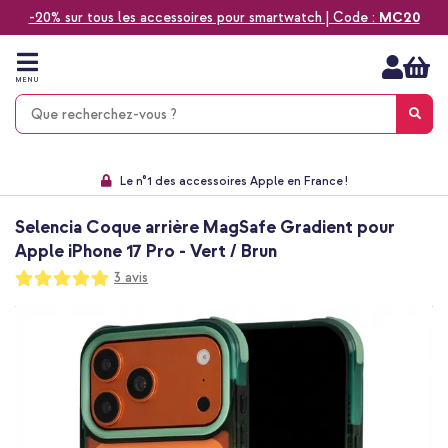
-20% sur tous les accessoires pour smartwatch | Code :
MC20
Aller
au
contenu
MENU
Choisissez entre la livraison à domicile, rapide ou en point relais
Délai de rétractation de 60 jours
Le n°1 des accessoires Apple en France !
9,1 venant de 17.697 avis
Selencia Coque arrière MagSafe Gradient pour
Apple iPhone 17 Pro - Vert / Brun
Notation:
3
avis
100
100
% of
Passer
à
la
fin
de
la
galerie
d’images