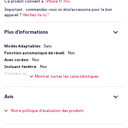
Ce produit convient à
iPhone 17 Pro
Faites ressortir et bien protéger votre appareil avec la coque
Important :
commandez-vous un étui/accessoire pour le bon
arrière Selencia Gradient avec MagSafe, idéal pour ceux qui
appareil ?
Vérifiez-le ici !
veulent combiner style et robustesse.
Plus d'informations
Plus
Sans
d'informations
Non
Non
Non
Non
Montrer toutes les caractéristiques
Sans fermeture
Non
Oui
Avis
Non
Compatible MagSafe
Notation:
Notre politique d'évaluation des produits
100
%
Non
3
avis
of
Pas de protection supplémentaire
100
contre les chutes