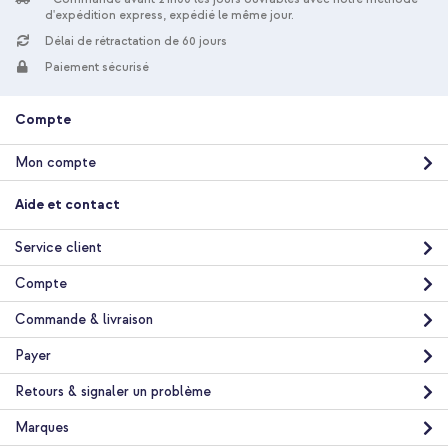
- Vert / Brun + Powerbank Vivid 5 000 mAh - MagSafe et Qi -
d'expédition express, expédié le même jour.
Desert Gold / Leopard
Délai de rétractation de 60 jours
Paiement sécurisé
Compte
Mon compte
20 % de réduction
Aide et contact
Livraison gratuite
44,98 €
51,98 €
Livraison
Service client
gratuite
Acheter
Compte
Commande & livraison
Selencia Coque arrière MagSafe Gradient Apple iPhone 17 Pro
- Vert / Brun + Protecteur d'écran en verre trempé +
Payer
Applicateur Apple iPhone 17 Pro
Retours & signaler un problème
Marques