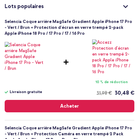
Lots populaires
Non
Élevée
Non
Selencia Coque arrière MagSafe Gradient Apple iPhone 17 Pro
- Vert / Brun + Protection d'écran en verre trempé 2-pack
8721322328024
Apple iPhone 18 Pro / 17 Pro / 17 / 16 Pro
Selencia
SH00090802
Multicolore
TPU
Apple
Smartphone
Sans
10 % de réduction
Non
Livraison gratuite
30,48 €
31,98 €
Coque, Coque silicone
Livraison
Coque
gratuite
Acheter
Arrière & latérale
Selencia Coque arrière MagSafe Gradient Apple iPhone 17 Pro
- Vert / Brun + Protection Caméra en verre trempé 2 Pack