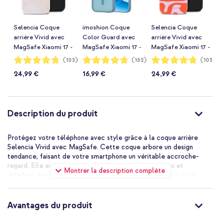
Selencia Coque
imoshion Coque
Selencia Coque
arrière Vivid avec
Color Guard avec
arrière Vivid avec
MagSafe Xiaomi 17 -
MagSafe Xiaomi 17 -
MagSafe Xiaomi 17 -
Golden Beige
Bleu clair
Dream Swirl Pink
Notation:
Notation:
Notation:
(103)
(162)
(103)
95%
95%
95%
Marble
24,99 €
16,99 €
24,99 €
Description du produit
Protégez votre téléphone avec style grâce à la coque arrière
Selencia Vivid avec MagSafe. Cette coque arbore un design
tendance, faisant de votre smartphone un véritable accroche-
regard. Elle est composée d'une base en silicone doux et
Montrer la description complète
antichoc, ainsi que d'un dos solide en plastique. Grâce à cette
conception à deux couches, votre téléphone est bien protégé
contre les chutes et les chocs. De plus, les bords surélevés
offrent une protection supplémentaire à la caméra et à l'écran de
Avantages du produit
votre téléphone. Grâce à la fonction MagSafe intégrée, vous