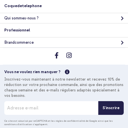
Selencia Coque arrière Vivid avec MagSafe Xiaomi 17 - Art
Coquedetelephone
Wave Black + Câble tressé magnétique - USB-C vers USB-C - 1
mètre - Noir
Qui sommes-nous ?
Professionnel
Brandcommerce
10 % de réduction
Livraison gratuite
36,68 €
37,98 €
Livraison
Vous ne voulez rien manquer ?
gratuite
Acheter
Inscrivez-vous maintenant à notre newsletter et recevez 10% de
réduction sur votre prochaine commande, ainsi que des promotions
chaque semaine et des e-mails réguliers adaptés spécialement à
vos besoins.
I
S'inscrire
n
s
c
Ce site est sécurisé par reCAPTCHA et les
règles de confidentialité de Google
ainsi que les
conditions d'utilisation
s'appliquent.
r