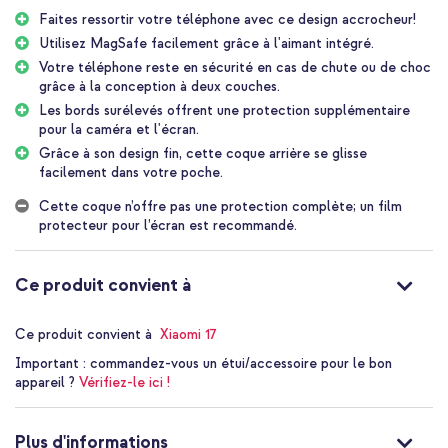
pouvez facilement utiliser des accessoires MagSafe.
Faites ressortir votre téléphone avec ce design accrocheur!
Protection à double couche
Utilisez MagSafe facilement grâce à l'aimant intégré.
Cette coque offre une protection à double couche avec une
Votre téléphone reste en sécurité en cas de chute ou de choc
couche intérieure en silicone souple et une coque extérieure en
grâce à la conception à deux couches.
plastique rigide. L'intérieur en silicone absorbe les chocs, tandis
Les bords surélevés offrent une protection supplémentaire
que la partie extérieure rigide prévient les rayures et autres
pour la caméra et l'écran.
dommages. Les bords surélevés protègent la caméra et l'écran,
Grâce à son design fin, cette coque arrière se glisse
même lorsque le téléphone est posé face contre terre.
facilement dans votre poche.
Compatible avec MagSafe
Cette coque n’offre pas une protection complète; un film
MagSafe est une technologie qui permet de connecter
protecteur pour l’écran est recommandé.
magnétiquement des accessoires à votre téléphone. Ce produit
est compatible avec la technologie MagSafe, ce qui signifie que
les accessoires MagSafe s'enclenchent parfaitement sur votre
Ce produit convient à
smartphone. Vous pouvez ainsi profiter pleinement d'un chargeur
sans fil MagSafe, et un porte-cartes MagSafe se fixe toujours à
l'endroit idéal sur votre téléphone. De plus, vous pouvez
Ce produit convient à
Xiaomi 17
également utiliser une batterie externe ou un support pour
Important :
commandez-vous un étui/accessoire pour le bon
téléphone MagSafe.
appareil ?
Vérifiez-le ici !
Design fin et léger
Grâce à son design fin et léger, cette coque conserve la forme de
Plus d'informations
votre téléphone, assurant ainsi une prise en main agréable. Cette