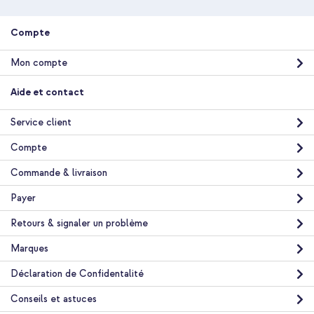
Livraison gratuite
36,98 €
39,98 €
Livraison
Compte
gratuite
Acheter
Mon compte
Selencia Coque arrière Vivid avec MagSafe Xiaomi 17 - Art
Aide et contact
Wave Black + Cordon de téléphone universel - Beige
Service client
Compte
Commande & livraison
Payer
20 % de réduction
Retours & signaler un problème
Livraison gratuite
34,58 €
36,98 €
Livraison
Marques
gratuite
Acheter
Déclaration de Confidentalité
Conseils et astuces