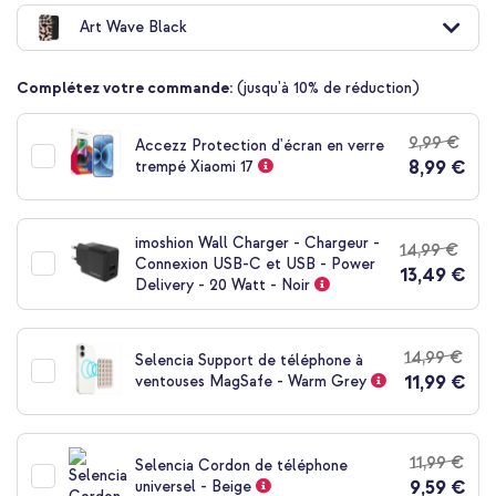
au
Art Wave Black
début
de
la
Complétez votre commande:
(jusqu'à 10% de réduction)
Galerie
d’images
9,99 €
Accezz Protection d'écran en verre
8,99 €
trempé Xiaomi 17
imoshion Wall Charger - Chargeur -
14,99 €
Connexion USB-C et USB - Power
13,49 €
Delivery - 20 Watt - Noir
14,99 €
Selencia Support de téléphone à
11,99 €
ventouses MagSafe - Warm Grey
11,99 €
Selencia Cordon de téléphone
9,59 €
universel - Beige