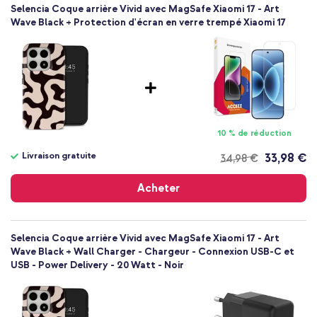
SH00095166
Vous recherchez une coque élégante avec une protection
Selencia Coque arrière Vivid avec MagSafe Xiaomi 17 - Art
Multicolore
supplémentaire et MagSafe? Alors la coque arrière Selencia Vivid
Wave Black + Protection d'écran en verre trempé Xiaomi 17
avec MagSafe est le choix parfait pour vous!
Plastique
Xiaomi
Smartphone
Sans
Non
Coque, Coque rigide
10 % de réduction
Coque
Arrière & latérale
Livraison gratuite
33,98 €
34,98 €
Livraison
gratuite
Acheter
Selencia Coque arrière Vivid avec MagSafe Xiaomi 17 - Art
Wave Black + Wall Charger - Chargeur - Connexion USB-C et
USB - Power Delivery - 20 Watt - Noir