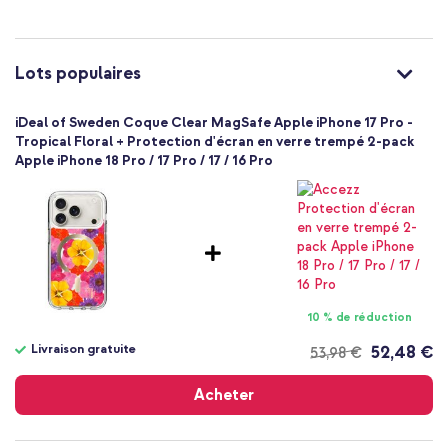
94
%
Non
La coque a un magnifique imprimé
25
avis
of
Protection jusqu'à 1 mètre
100
Garantie d'un an incluse
Non
Lots populaires
Élevée
Tu cherches une coque qui protège ton téléphone contre les
Non
dommages quotidiens tout en préservant le design élégant de ton
iDeal of Sweden Coque Clear MagSafe Apple iPhone 17 Pro -
7340225451830
smartphone ? Alors opte pour la Clear Case MagSafe de iDeal of
Tropical Floral + Protection d'écran en verre trempé 2-pack
iDeal of Sweden
Sweden !
Apple iPhone 18 Pro / 17 Pro / 17 / 16 Pro
IDCLCMS-I2561P-622
Multicolore
Plastique
Apple
Smartphone
Sans
Non
10 % de réduction
Coque, Coque rigide
Livraison gratuite
52,48 €
53,98 €
Coque
Livraison
gratuite
Arrière & latérale
Acheter