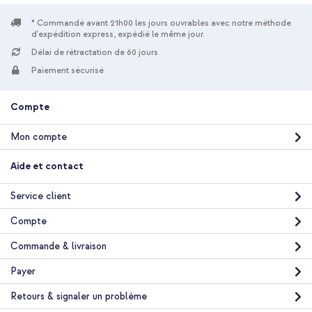
iDeal of Sweden Coque Clear MagSafe Apple iPhone 17 Pro -
* Commandé avant 21h00 les jours ouvrables avec notre méthode
Tropical Floral + Wireless Charger USB-C - Chargeur MagSafe
d'expédition express, expédié le même jour.
sans fil - 1 mètre - Blanc
Délai de rétractation de 60 jours
Paiement sécurisé
Compte
Mon compte
10 % de réduction
Aide et contact
Livraison gratuite
56,08 €
57,98 €
Livraison
Service client
gratuite
Acheter
Compte
Commande & livraison
iDeal of Sweden Coque Clear MagSafe Apple iPhone 17 Pro -
Tropical Floral + Protecteur d'écran en verre trempé +
Payer
Applicateur Apple iPhone 17 Pro
Retours & signaler un problème