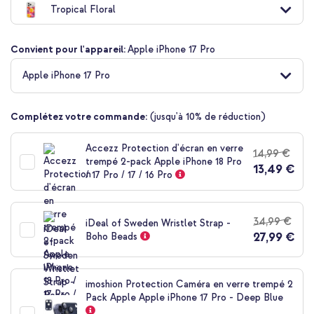
Tropical Floral
Convient pour l'appareil:
Apple iPhone 17 Pro
10 % de réduction
Apple iPhone 17 Pro
Livraison gratuite
52,48 €
53,98 €
Livraison
gratuite
Acheter
Complétez votre commande:
(jusqu'à 10% de réduction)
Accezz Protection d'écran en verre
14,99 €
trempé 2-pack Apple iPhone 18 Pro
iDeal of Sweden Coque Clear MagSafe Apple iPhone 17 Pro -
13,49 €
/ 17 Pro / 17 / 16 Pro
Tropical Floral + Wall Charger - Chargeur - Connexion USB-C
et USB - Power Delivery - 20 Watt - Blanc
34,99 €
iDeal of Sweden Wristlet Strap -
27,99 €
Boho Beads
imoshion Protection Caméra en verre trempé 2
Pack Apple Apple iPhone 17 Pro - Deep Blue
10 % de réduction