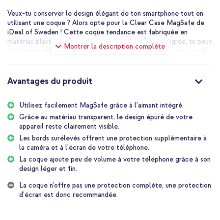
Veux-tu conserver le design élégant de ton smartphone tout en
utilisant une coque ? Alors opte pour la Clear Case MagSafe de
iDeal of Sweden ! Cette coque tendance est fabriquée en
matériau plastique. Grâce à la fonction MagSafe intégrée, tu peux
Montrer la description complète
facilement utiliser des produits MagSafe. La coque ajoute peu de
volume à ton téléphone grâce à son design léger et fin.
Compatible avec MagSafe
Avantages du produit
MagSafe est une technologie qui permet de connecter des
accessoires magnétiques à ton téléphone. Ce produit prend en
charge la technologie MagSafe. Cela signifie que les produits
Utilisez facilement MagSafe grâce à l'aimant intégré.
MagSafe s'enclenchent toujours parfaitement sur ton smartphone.
Grâce au matériau transparent, le design épuré de votre
De cette manière, tu peux utiliser de manière optimale un
appareil reste clairement visible.
chargeur sans fil MagSafe, et un porte-cartes MagSafe se fixe
Les bords surélevés offrent une protection supplémentaire à
toujours à l'endroit idéal sur ton téléphone. Tu peux également
la caméra et à l'écran de votre téléphone.
utiliser une batterie externe MagSafe ou un support de téléphone
MagSafe.
La coque ajoute peu de volume à votre téléphone grâce à son
design léger et fin.
Protection quotidienne de ton smartphone
La Clear Case MagSafe de iDeal of Sweden est fabriquée en
La coque n'offre pas une protection complète, une protection
matériau plastique robuste. De plus, la coque est dotée de bords
d'écran est donc recommandée.
surélevés qui offrent une protection supplémentaire pour la
caméra et l'écran de ton téléphone. Ainsi, ton téléphone est
protégé contre les dommages quotidiens comme les chutes ou les