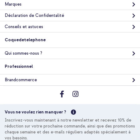
Marques
Déclaration de Confidentalité
Conseils et astuces
10 % de réduction
Coquedetelephone
Livraison gratuite
52,48 €
53,98 €
Livraison
Qui sommes-nous ?
gratuite
Acheter
Professionnel
Brandcommerce
iDeal of Sweden Coque Clear MagSafe Apple iPhone 17 Pro -
Tropical Floral + Cordon de téléphone universel - Beige
Vous ne voulez rien manquer ?
Inscrivez-vous maintenant à notre newsletter et recevez 10% de
réduction sur votre prochaine commande, ainsi que des promotions
chaque semaine et des e-mails réguliers adaptés spécialement à
vos besoins.
20 % de réduction