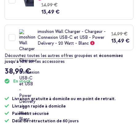
14,99 €
Livraison gratuite
52,48 €
53,98 €
Livraison
13,49 €
gratuite
Acheter
imoshion Wall Charger - Chargeur -
14,99 €
Connexion USB-C et USB - Power
13,49 €
iDeal of Sweden Coque Clear MagSafe Apple iPhone 17 Pro -
Delivery - 20 Watt - Blanc
Tropical Floral + Support de téléphone à ventouses MagSafe -
Terracotta
Découvrez toutes les autres offres
groupées et
économisez
jusqu'à 10%
sur les accessoires
38,99 €
En stock
Livraison gratuite à domicile ou en point de retrait.
20 % de réduction
Livraison rapide à domicile
Livraison gratuite
46,18 €
47,98 €
Paiement sécurisé
Livraison
Délai de rétractation de 60 jours
gratuite
Acheter