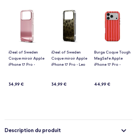
de
la
Galerie
d’images
iDeal of Sweden
iDeal of Sweden
Burga Coque Tough
Coque miroir Apple
Coque miroir Apple
MagSafe Apple
iPhone 17 Pro -
iPhone 17 Pro - Leo
iPhone 17 Pro -
Mirror Rose Pink
Ombre
Pomegranate
Notation:
Notation:
Notation:
(26)
(26)
(103)
87%
87%
97%
34,99 €
34,99 €
44,99 €
Description du produit