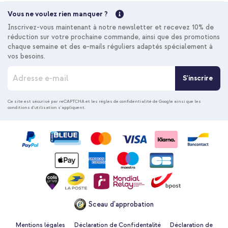
Livraison gratuite
26,58 €
28,98 €
Livraison
Vous ne voulez rien manquer ?
gratuite
Acheter
Inscrivez-vous maintenant à notre newsletter et recevez 10% de
réduction sur votre prochaine commande, ainsi que des promotions
chaque semaine et des e-mails réguliers adaptés spécialement à
vos besoins.
imoshion Coque Color Guard avec MagSafe Samsung Galaxy
I
A16 / A17 / A26 - Noir + Câble tressé magnétique - USB-C vers
S'inscrire
n
USB-C - 1 mètre - Noir
s
c
Ce site est sécurisé par reCAPTCHA et les
règles de confidentialité de Google
ainsi que les
conditions d'utilisation
s'appliquent.
r
i
p
t
i
o
10 % de réduction
n
à
Livraison gratuite
28,68 €
29,98 €
n
Livraison
o
gratuite
Acheter
Sceau d'approbation
t
r
e
Mentions légales
Déclaration de Confidentalité
Déclaration de