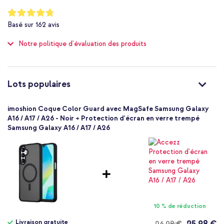
Compatible MagSafe
Notation:
Fabriqué à partir de matériaux de haute qualité
95
%
Non
Basé sur
162
avis
of
Les bords surélevés protègent l'appareil photo et l'écran
Protection jusqu'à 1 mètre
100
Les coins renforcés offrent une protection supplémentaire en
Notre politique d'évaluation des produits
Non
cas de chute ou de choc
Élevée
Dispose d'un dos résistant aux rayures
Non
8721322324224
Le design épuré de votre smartphone reste visible
Lots populaires
imoshion
Inclus 1 an de garantie
SH00089253
imoshion Coque Color Guard avec MagSafe Samsung Galaxy
Noir
A16 / A17 / A26 - Noir + Protection d'écran en verre trempé
Voulez-vous conserver le design épuré de votre smartphone tout
Samsung Galaxy A16 / A17 / A26
Plastique
en assurant une protection optimale ? Optez alors pour le Color
Samsung
Guard Backcover MagSafe d'imoshion !
Smartphone
Sans
Non
Coque, Coque rigide
Coque
10 % de réduction
Arrière & latérale
Livraison gratuite
25,98 €