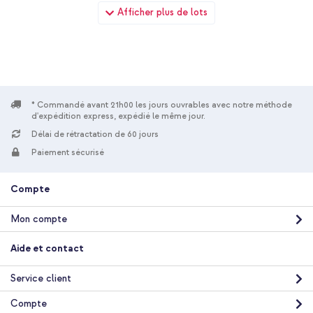
imoshion Coque Color Guard avec MagSafe Samsung Galaxy
Afficher plus de lots
A16 / A17 / A26 - Noir + Wall Charger - Chargeur - Connexion
USB-C et USB - Power Delivery - 20 Watt - Noir
* Commandé avant 21h00 les jours ouvrables avec notre méthode
d'expédition express, expédié le même jour.
Délai de rétractation de 60 jours
10 % de réduction
Paiement sécurisé
Livraison gratuite
30,48 €
31,98 €
Livraison
Compte
gratuite
Acheter
Mon compte
imoshion Coque Color Guard avec MagSafe Samsung Galaxy
Aide et contact
A16 / A17 / A26 - Noir + Protecteur d'écran en verre trempé +
Applicateur Samsung Galaxy A16 (4G/5G) / A17 (4G/5G)
Service client
Compte