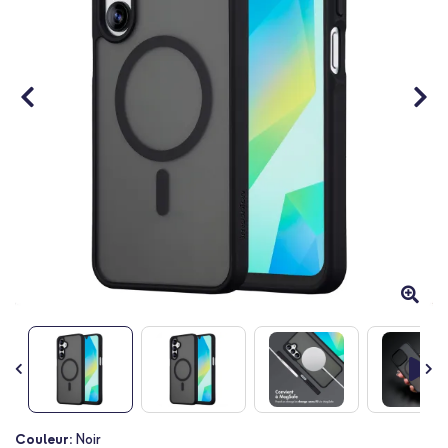
Passer
Couleur:
Noir