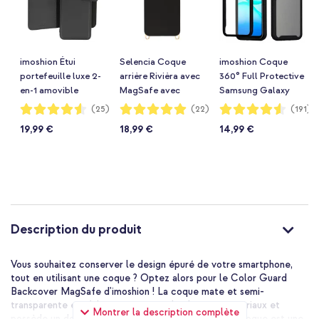
imoshion Étui
Selencia Coque
imoshion Coque
portefeuille luxe 2-
arrière Rivièra avec
360° Full Protective
en-1 amovible
MagSafe avec
Samsung Galaxy
Samsung Galaxy
crochets amovibles
A17 (5G) / (4G) -
Notation:
Notation:
Notation:
(25)
(22)
(191)
90%
99%
91%
A17 (5G) / (4G) -
Samsung Galaxy
Noir
19,99 €
18,99 €
14,99 €
Noir
A17 (5G) / (4G) -
Velvet Black
Description du produit
Vous souhaitez conserver le design épuré de votre smartphone,
tout en utilisant une coque ? Optez alors pour le Color Guard
Backcover MagSafe d'imoshion ! La coque mate et semi-
transparente est fabriquée à partir de plusieurs matériaux et
Montrer la description complète
possède un dos résistant aux rayures. La base de la coque est une