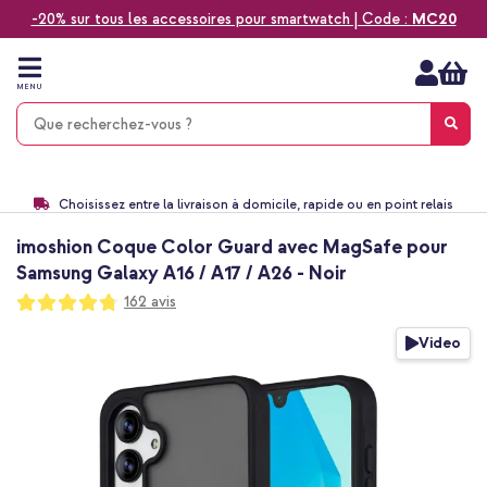
-20% sur tous les accessoires pour smartwatch | Code :
MC20
Aller
au
contenu
MENU
Choisissez entre la livraison à domicile, rapide ou en point relais
Délai de rétractation de 60 jours
Le n°1 des accessoires Apple en France !
imoshion Coque Color Guard avec MagSafe pour
9,1 venant de 17.697 avis
Samsung Galaxy A16 / A17 / A26 - Noir
Notation:
162
avis
95
100
% of
Passer
Video
à
la
fin
de
la
galerie
d’images