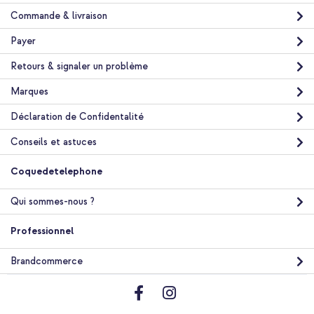
Commande & livraison
Payer
Retours & signaler un problème
10 % de réduction
Livraison gratuite
30,48 €
Marques
31,98 €
Livraison
Déclaration de Confidentalité
gratuite
Acheter
Conseils et astuces
Coquedetelephone
imoshion Coque Color Guard avec MagSafe Samsung Galaxy
A16 / A17 / A26 - Noir + Cordon de téléphone universel - Beige
Qui sommes-nous ?
Professionnel
Brandcommerce
20 % de réduction