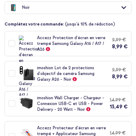
au
Noir
début
de
la
Complétez votre commande:
(jusqu'à 10% de réduction)
Galerie
d’images
Accezz Protection d'écran en verre
9,99 €
trempé Samsung Galaxy A16 / A17 /
8,99 €
A26
imoshion Lot de 2 protections
9,99 €
d'objectif de caméra Samsung
8,99 €
Galaxy A26 - Noir
imoshion Wall Charger - Chargeur -
14,99 €
Connexion USB-C et USB - Power
13,49 €
Delivery - 20 Watt - Noir
Accezz Protecteur d'écran en verre
14,99 €
trempé + Applicateur Samsung