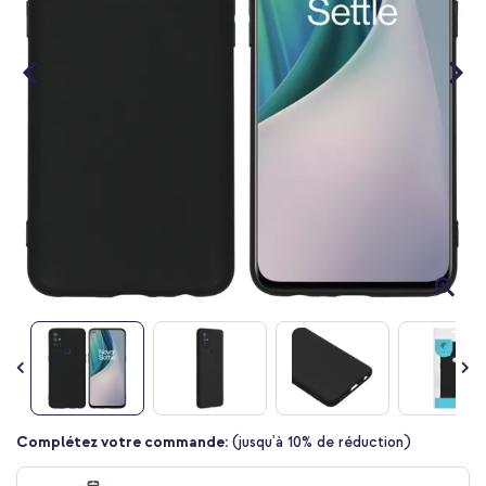
Passer
Complétez votre commande:
(jusqu'à 10% de réduction)
au
début