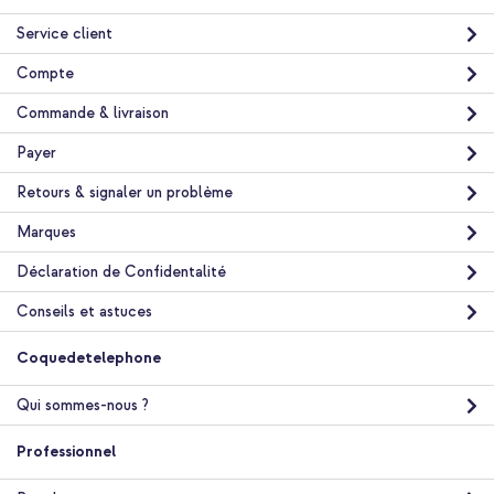
Service client
Compte
Commande & livraison
Payer
10 % de réduction
Livraison gratuite
21,68 €
22,98 €
Retours & signaler un problème
Livraison
gratuite
Marques
Acheter
Déclaration de Confidentalité
Conseils et astuces
Coquedetelephone
Qui sommes-nous ?
Professionnel