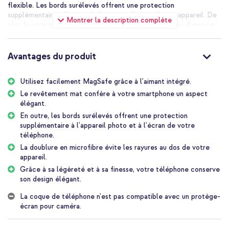
flexible. Les bords surélevés offrent une protection
supplémentaire à l'appareil photo et à l'écran de ton appareil. De
Montrer la description complète
plus, la coque est finie avec un revêtement mat, ce qui donne un
look épuré à ton smartphone. De plus, le doublage en microfibre
empêche les rayures sur ton appareil. La coque dispose d'une
fonction MagSafe intégrée, ce qui te permet d'utiliser facilement
Avantages du produit
les produits MagSafe. Grâce au design mince de la coque, ton
appareil conserve son look épuré.
Utilisez facilement MagSafe grâce à l'aimant intégré.
Protection quotidienne de ton smartphone
Le revêtement mat confère à votre smartphone un aspect
La coque est faite de silicone flexible. Le matériau en silicone a
élégant.
un effet amortisseur et assure une protection quotidienne de ton
En outre, les bords surélevés offrent une protection
smartphone. Grâce aux bords surélevés, ton écran et ta caméra
supplémentaire à l'appareil photo et à l'écran de votre
restent également en sécurité contre une chute ou un choc. De
téléphone.
plus, la coque dispose d'un doublage en microfibre, ce doublage
La doublure en microfibre évite les rayures au dos de votre
empêche les rayures à l'arrière de ton appareil.
appareil.
Grâce à sa légèreté et à sa finesse, votre téléphone conserve
Compatible avec MagSafe
son design élégant.
MagSafe est une technique qui permet aux accessoires de se fixer
magnétiquement à ton téléphone. Ce produit prend en charge la
La coque de téléphone n'est pas compatible avec un protège-
technologie MagSafe. Cela signifie que les produits MagSafe se
écran pour caméra.
fixent toujours parfaitement sur ton smartphone. De cette façon,
tu utilises de manière optimale un chargeur sans fil MagSafe et un
porte-cartes MagSafe se fixe toujours à l'endroit parfait sur ton