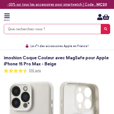
-20% sur tous les accessoires pour smartwatch | Code :
MC20
Aller
au
contenu
MENU
Choisissez entre la livraison à domicile, rapide ou en point relais
Délai de rétractation de 60 jours
Le n°1 des accessoires Apple en France !
9,1 venant de 17.697 avis
imoshion Coque Couleur avec MagSafe pour Apple
iPhone 15 Pro Max - Beige
Notation:
315
avis
91
100
% of
Passer
à
la
fin
de
la
galerie
d’images