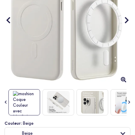
Passer
Couleur:
Beige
au
Beige
début