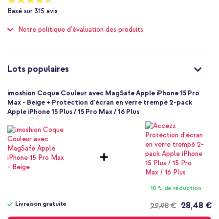
Le matériau en silicone a un effet amortisseur
91
%
Oui
Basé sur
315
avis
of
Les bords surélevés offrent une protection supplémentaire à
Protection jusqu'à 1 mètre
100
l'appareil photo et à l'écran
Notre politique d'évaluation des produits
Non
Finie avec un revêtement mat
Standard
Non
Design mince et super léger
8720922161420
Lots populaires
Le doublage en microfibre empêche les rayures sur ton appareil
imoshion
Facile à fixer sur ton appareil
SH00072192
imoshion Coque Couleur avec MagSafe Apple iPhone 15 Pro
Inclus 1 an de garantie
Beige
Max - Beige + Protection d'écran en verre trempé 2-pack
Apple iPhone 15 Plus / 15 Pro Max / 16 Plus
TPU
Aucun
Tu cherches une coque qui donne à ton smartphone un look épuré
Apple
et tu veux utiliser facilement les accessoires MagSafe? Alors opte
Smartphone
pour la coque arrière Color avec MagSafe d'imoshion!
Sans
Non
Coque, Coque silicone
10 % de réduction
Coque
Livraison gratuite
28,48 €
29,98 €
Arrière & latérale
Livraison