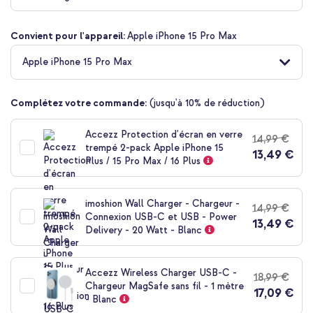
de
la
Convient pour l'appareil:
Apple iPhone 15 Pro Max
Galerie
d’images
Apple iPhone 15 Pro Max
Complétez votre commande:
(jusqu'à 10% de réduction)
Accezz Protection d'écran en verre
14,99 €
trempé 2-pack Apple iPhone 15
13,49 €
Plus / 15 Pro Max / 16 Plus
imoshion Wall Charger - Chargeur -
14,99 €
Connexion USB-C et USB - Power
13,49 €
Delivery - 20 Watt - Blanc
Accezz Wireless Charger USB-C -
18,99 €
Chargeur MagSafe sans fil - 1 mètre
17,09 €
- Blanc