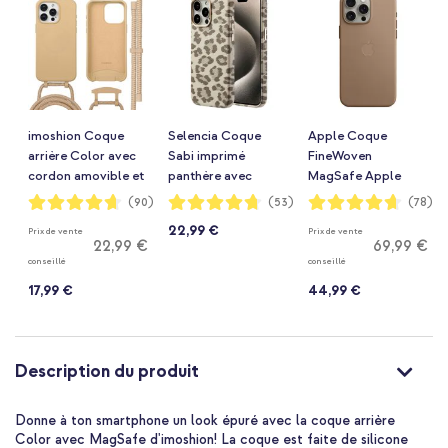
imoshion Coque
Selencia Coque
Apple Coque
arrière Color avec
Sabi imprimé
FineWoven
cordon amovible et
panthère avec
MagSafe Apple
MagSafe Apple
MagSafe Apple
iPhone 15 Pro Max -
Notation:
Notation:
Notation:
(90)
(53)
(78)
93%
94%
93%
iPhone 15 Pro Max -
iPhone 15 Pro Max -
Taupe
22,99 €
Prix de vente
Prix de vente
Nude
Soft Ivory
22,99 €
69,99 €
conseillé
conseillé
17,99 €
44,99 €
Description du produit
Donne à ton smartphone un look épuré avec la coque arrière
Color avec MagSafe d'imoshion! La coque est faite de silicone