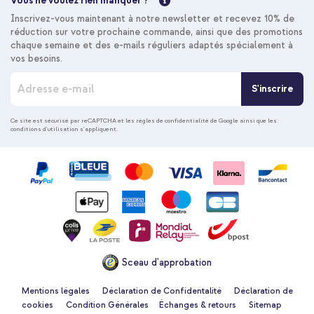
28,48 €
29,98 €
Vous ne voulez rien manquer ?
Livraison
Inscrivez-vous maintenant à notre newsletter et recevez 10% de
gratuite
Acheter
réduction sur votre prochaine commande, ainsi que des promotions
chaque semaine et des e-mails réguliers adaptés spécialement à
vos besoins.
I
imoshion Coque Couleur avec MagSafe Apple iPhone 15 Pro
S'inscrire
n
Max - Beige + Cordon de téléphone universel - Beige
s
c
Ce site est sécurisé par reCAPTCHA et les
règles de confidentialité de Google
ainsi que les
conditions d'utilisation
s'appliquent.
r
i
p
t
i
o
20 % de réduction
n
à
Livraison gratuite
24,58 €
26,98 €
n
Livraison
o
gratuite
Acheter
Sceau d'approbation
t
r
e
Mentions légales
Déclaration de Confidentalité
Déclaration de
n
cookies
Condition Générales
Échanges & retours
Sitemap
imoshion Coque Couleur avec MagSafe Apple iPhone 15 Pro