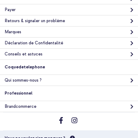
Payer
Retours & signaler un problème
20 % de réduction
Livraison gratuite
42,98 €
Marques
49,98 €
Livraison
Déclaration de Confidentalité
gratuite
Acheter
Conseils et astuces
Coquedetelephone
imoshion Coque Couleur avec MagSafe Apple iPhone 15 Pro
Max - Beige + Protecteur d'écran en verre trempé +
Applicateur Apple iPhone 15 Pro Max
Qui sommes-nous ?
Professionnel
Brandcommerce
10 % de réduction
Livraison gratuite