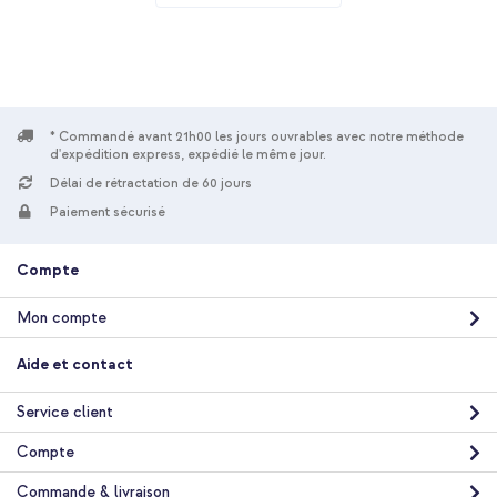
sans fil - 1 mètre - Blanc
* Commandé avant 21h00 les jours ouvrables avec notre méthode
d'expédition express, expédié le même jour.
Délai de rétractation de 60 jours
10 % de réduction
Paiement sécurisé
Livraison gratuite
32,08 €
33,98 €
Livraison
Compte
gratuite
Acheter
Mon compte
imoshion Coque Couleur avec MagSafe Apple iPhone 15 Pro
Aide et contact
Max - Beige + Powerbank Vivid 5 000 mAh - MagSafe et Qi -
Desert Gold / Leopard
Service client
Compte
Commande & livraison