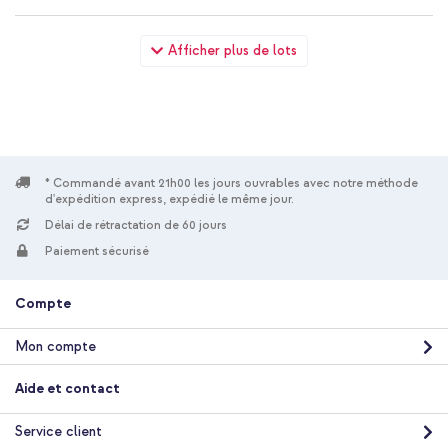
imoshion Coque Couleur Google Pixel 7a - Noir + Cordon de
Afficher plus de lots
téléphone universel - Beige
* Commandé avant 21h00 les jours ouvrables avec notre méthode
d'expédition express, expédié le même jour.
20 % de réduction
Délai de rétractation de 60 jours
Livraison gratuite
19,58 €
21,98 €
Paiement sécurisé
Livraison
gratuite
Acheter
Compte
Mon compte
imoshion Coque Couleur Google Pixel 7a - Noir + Câble tressé
magnétique - USB-C vers USB-C - 1 mètre - Noir
Aide et contact
Service client