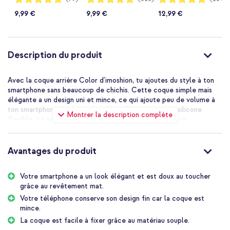
96%
96%
96%
9,99 €
9,99 €
12,99 €
Description du produit
Avec la coque arrière Color d'imoshion, tu ajoutes du style à ton
smartphone sans beaucoup de chichis. Cette coque simple mais
élégante a un design uni et mince, ce qui ajoute peu de volume à
ton smartphone. La coque est faite d'un matériau en silicone
Montrer la description complète
flexible, ce qui la rend facile à fixer sur ton smartphone.
Protection quotidienne de ton smartphone
Le matériau absorbant les chocs de haute qualité assure une
Avantages du produit
protection quotidienne de ton smartphone. La coque est
fabriquée en matériau silicone flexible. Grâce à son matériau
flexible, la coque est facile à fixer et s'adapte parfaitement à ton
Votre smartphone a un look élégant et est doux au toucher
appareil.
grâce au revêtement mat.
Votre téléphone conserve son design fin car la coque est
Apparence élégante
mince.
Comme la coque est finie avec un revêtement mat, ton téléphone
La coque est facile à fixer grâce au matériau souple.
a un look élégant. La coque est agréable au toucher et offre