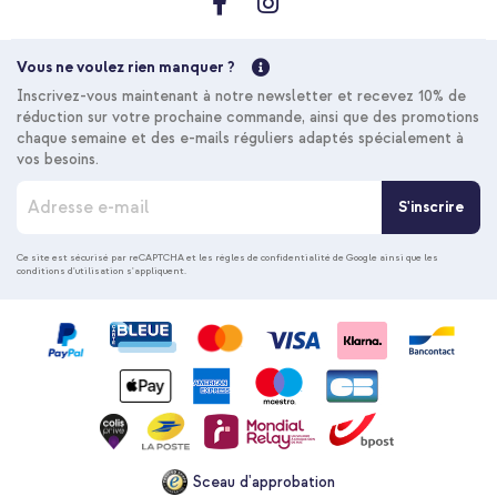
Vous ne voulez rien manquer ?
Inscrivez-vous maintenant à notre newsletter et recevez 10% de
réduction sur votre prochaine commande, ainsi que des promotions
chaque semaine et des e-mails réguliers adaptés spécialement à
vos besoins.
I
S'inscrire
n
s
c
Ce site est sécurisé par reCAPTCHA et les
règles de confidentialité de Google
ainsi que les
conditions d'utilisation
s'appliquent.
r
i
p
t
i
o
n
à
n
o
Sceau d'approbation
t