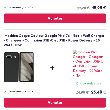
Coque, Coque silicone
Coque
Livraison gratuite
18,98 €
19,98 €
Livraison
Arrière & latérale
gratuite
Acheter
imoshion Coque Couleur Google Pixel 7a - Noir + Wall Charger
- Chargeur - Connexion USB-C et USB - Power Delivery - 20
Watt - Noir
10 % de réduction
Livraison gratuite
23,48 €
24,98 €
Livraison
gratuite
Acheter