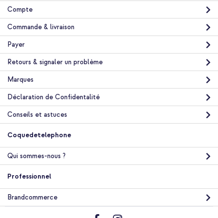
Compte
Commande & livraison
Payer
10 % de réduction
Livraison gratuite
21,68 €
22,98 €
Retours & signaler un problème
Livraison
gratuite
Marques
Acheter
Déclaration de Confidentalité
Conseils et astuces
Coquedetelephone
Qui sommes-nous ?
Professionnel
Brandcommerce