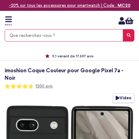
-20% sur tous les accessoires pour smartwatch | Code :
MC20
Aller
au
contenu
MENU
Choisissez entre la livraison à domicile, rapide ou en point relais
Délai de rétractation de 60 jours
Le n°1 des accessoires Apple en France !
9,1 venant de 17.697 avis
imoshion Coque Couleur pour Google Pixel 7a -
Noir
Notation:
1200
avis
94
100
% of
Passer
Video
à
la
fin
de
la
galerie
d’images