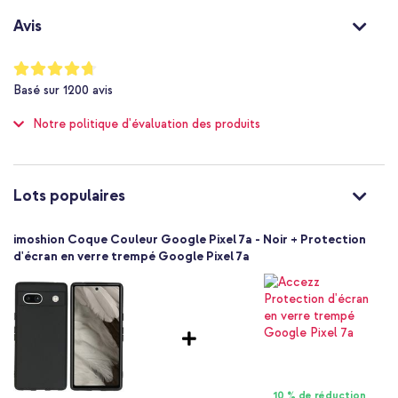
Inclut une garantie d'un an
Non
Avis
Non
Non applicable
Tu cherches une coque légère qui donne à ton téléphone un look
Notation:
élégant ? Commande alors cette coque arrière Color d'imoshion !
94
%
Non
Basé sur
1200
avis
of
Protection jusqu'à 1 mètre
100
Astuce :
Consulte les protections d'écran pour une protection
optimale de ton appareil.
Notre politique d'évaluation des produits
Non
Standard
Non
8720922137630
Lots populaires
imoshion
SH00063028
imoshion Coque Couleur Google Pixel 7a - Noir + Protection
Noir
d'écran en verre trempé Google Pixel 7a
Silicones et TPU (doux)
Aucun
Google
Smartphone
Sans
Non
10 % de réduction