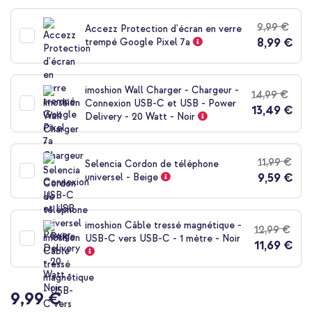
au
début
9,99 €
Accezz Protection d'écran en verre
de
8,99 €
trempé Google Pixel 7a
la
Galerie
d’images
imoshion Wall Charger - Chargeur -
14,99 €
Connexion USB-C et USB - Power
13,49 €
Delivery - 20 Watt - Noir
11,99 €
Selencia Cordon de téléphone
9,59 €
universel - Beige
imoshion Câble tressé magnétique -
12,99 €
USB-C vers USB-C - 1 mètre - Noir
11,69 €
9,99 €