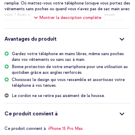
remplie. Où mettez-vous votre téléphone lorsque vous portez des
vêtements sans poches ou quand vous n'avez pas de sac main avec
vous ? Avec cette coque design avec cordon, vous pouvez
Montrer la description complète
facilement transporter votre téléphone avec vous et vous avez
toujours les mains libres.
Cordon hautement réglable
Avantages du produit
Le cordon a un diamètre de 5 mm et est fait d'un matériau naturel
solide. Le cordon est ainis robuste et doux, ce qui fait qu'il ne
coupe pas votre peau lorsque vous le portez.
Gardez votre téléphone en mains libres, même sans poches
dans vos vêtements ou sans sac à main.
La construction coulissante de couleur argentée permet de régler
facilement le cordon de la bonne longueur. Allongez-le lorsque
Bonne protection de votre smartphone pour une utilisation au
vous souhaitez porter votre coque en travers du corps et
quotidien grâce aux angles renforcés.
raccourcissez-le lorsque vous l'enroulez autour de votre cou ou
Choisissez le design qui vous ressemble et assortissez votre
autour de votre poignet. La façon dont le cordon est attaché à la
téléphone à vos tenues.
coque le rend très sûr, mais aussi difficile à retirer soi-même.
Le cordon ne se retire pas aisément de la housse.
Bonne protection grâce aux angles renforcés
Le matériau de haute qualité, qui absorbe les chocs, assure une
bonne protection à votre smartphone. La coque est fabriquée en
Ce produit convient à
plastique solide et dotée de bords en silicone amortissant les
chocs. Grâce aux coins renforcés, les chocs libérés lors d'une
chute sont absorbés. Ainsi votre smartphone pourra facilement
Ce produit convient à
iPhone 13 Pro Max
supporter une chute ou un choc.