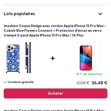
de volume
Non
Garantie d'un an incluse
8721064007089
Lots populaires
imoshion
SH00073945
Remarque :
en guise de protection contre les rayures avant la
imoshion Coque Design avec cordon Apple iPhone 13 Pro Max -
Multicolore
réception, un film transparent est collé à l'intérieur de la coque.
Cobalt Blue Flowers Connect + Protection d'écran en verre
Retirez-le avant d'utiliser la coque.
trempé 2-pack Apple iPhone 13 Pro Max / 14 Plus
Plastique
Fleurs et Nature
Textile
Apple
Smartphone
Sans
Non
10 % de réduction
Coque, Coque avec cordon, Coque silicone
Livraison gratuite
26,48 €
27,98 €
Coque
Livraison
Arrière & latérale
gratuite
Acheter
imoshion Coque Design avec cordon Apple iPhone 13 Pro Max -