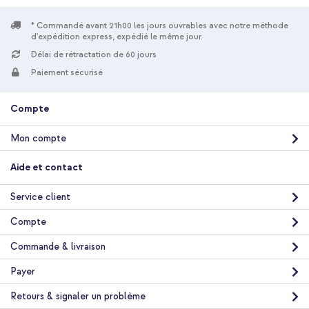
* Commandé avant 21h00 les jours ouvrables avec notre méthode
d'expédition express, expédié le même jour.
Délai de rétractation de 60 jours
10 % de réduction
Paiement sécurisé
Livraison gratuite
26,48 €
27,98 €
Livraison
Compte
gratuite
Acheter
Mon compte
imoshion Coque Design avec cordon Apple iPhone 13 Pro Max -
Aide et contact
Cobalt Blue Flowers Connect + Adaptateur secteur USB-C
d'origine 20 watts + câble USB-C vers Lightning d'origine - 1
Service client
mètre - Blanc
Compte
Commande & livraison
Payer
Retours & signaler un problème