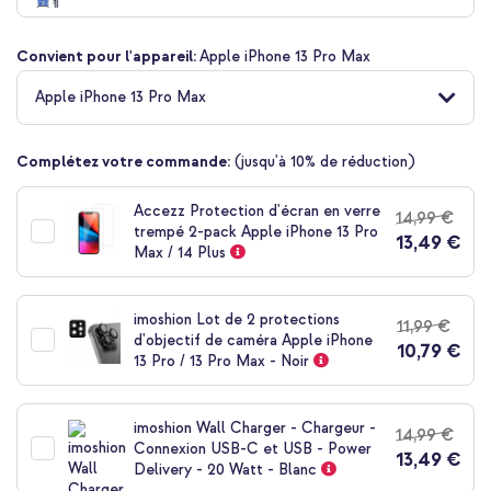
de
la
Convient pour l'appareil:
Apple iPhone 13 Pro Max
Galerie
d’images
Apple iPhone 13 Pro Max
Complétez votre commande:
(jusqu'à 10% de réduction)
Accezz Protection d'écran en verre
14,99 €
trempé 2-pack Apple iPhone 13 Pro
13,49 €
Max / 14 Plus
imoshion Lot de 2 protections
11,99 €
d'objectif de caméra Apple iPhone
10,79 €
13 Pro / 13 Pro Max - Noir
imoshion Wall Charger - Chargeur -
14,99 €
Connexion USB-C et USB - Power
13,49 €
Delivery - 20 Watt - Blanc