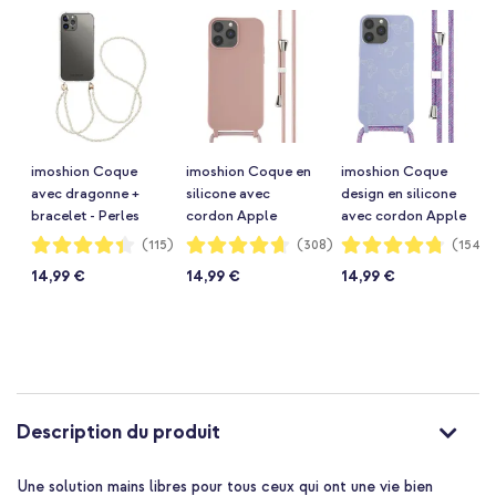
imoshion Coque
imoshion Coque en
imoshion Coque
avec dragonne +
silicone avec
design en silicone
bracelet - Perles
cordon Apple
avec cordon Apple
Apple iPhone 13 Pro
iPhone 13 Pro Max -
iPhone 13 Pro Max -
Notation:
Notation:
Notation:
(115)
(308)
(154)
87%
93%
95%
Max - Transparent
Sand Pink
Butterfly
14,99 €
14,99 €
14,99 €
Description du produit
Une solution mains libres pour tous ceux qui ont une vie bien