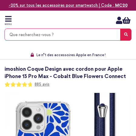
-20% sur tous les accessoires pour smartwatch | Code :
MC20
Aller
au
contenu
MENU
Choisissez entre la livraison à domicile, rapide ou en point relais
Délai de rétractation de 60 jours
Le n°1 des accessoires Apple en France !
9,1 venant de 17.697 avis
imoshion Coque Design avec cordon pour Apple
iPhone 13 Pro Max - Cobalt Blue Flowers Connect
Notation:
885
avis
94
100
% of
Passer
à
la
fin
de
la
galerie
d’images