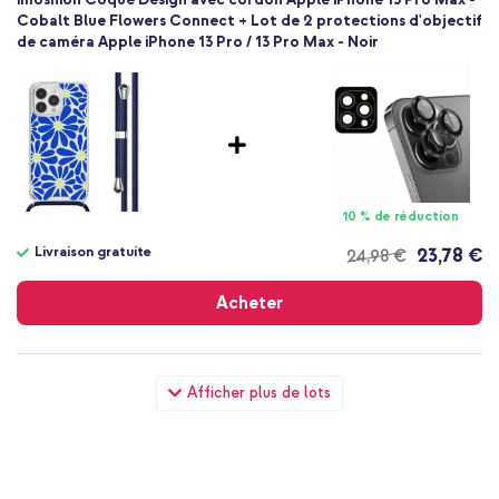
Cobalt Blue Flowers Connect + Lot de 2 protections d'objectif
de caméra Apple iPhone 13 Pro / 13 Pro Max - Noir
10 % de réduction
Livraison gratuite
23,78 €
24,98 €
Livraison
gratuite
Acheter
imoshion Coque Design avec cordon Apple iPhone 13 Pro Max -
Afficher plus de lots
Cobalt Blue Flowers Connect + Wall Charger - Chargeur -
Connexion USB-C et USB - Power Delivery - 20 Watt - Blanc