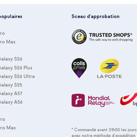
populaires
Sceau d'approbation
Pro
Pro Max
imoshion Coque Design Apple iP
C d'origine 20 watts + câble USB
alaxy S26
alaxy S26 Plus
alaxy S26 Ultra
alaxy S25
alaxy A57
alaxy A56
imoshion Coque Design Apple i
Pro
universel - Beige
Pro Max
* Commandé avant 21h00 les jours
avec notre méthode d'expédition 