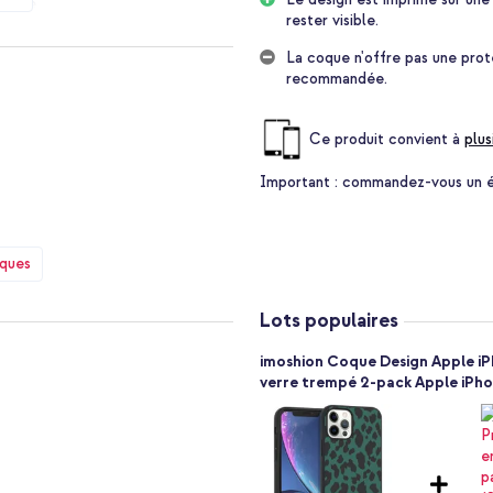
légère.
rester visible.
 grande protection à votre
La coque n'offre pas une pro
 son matériau flexible, la coque
recommandée.
Ce produit convient à
plus
ant conçu exclusivement par nos
ssortissez votre coque à votre
Important :
commandez-vous un étu
ne conserve sa forme fine. Ainsi,
iques
pte parfaitement à l'appareil.
e. Les ports sont entièrement
Lots populaires
imoshion Coque Design Apple iP
verre trempé 2-pack Apple iPhon