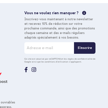
Acheter
Vous ne voulez rien manquer ?
Livraison gratuite
Inscrivez-vous maintenant à notre newsletter
10 % de réduction
et recevez 10% de réduction sur votre
prochaine commande, ainsi que des promotions
chaque semaine et des e-mails réguliers
hone 12 (Pro) - Green Leopard + Adaptateur secteur USB-
adaptés spécialement à vos besoins.
-C vers Lightning d'origine - 1 mètre - Blanc
I
S'inscrire
8,99 €
8,99 €
n
Livraison
s
gratuite
c
Acheter
Ce site est sécurisé par reCAPTCHA et les
règles de confidentialité de
Google
ainsi que les
conditions d'utilisation
s'appliquent.
r
i
Livraison gratuite
p
t
i
o
n
Phone 12 (Pro) - Green Leopard + Cordon de téléphone
à
n
18,58 €
 ouvrables
20,98 €
o
Livraison
express,