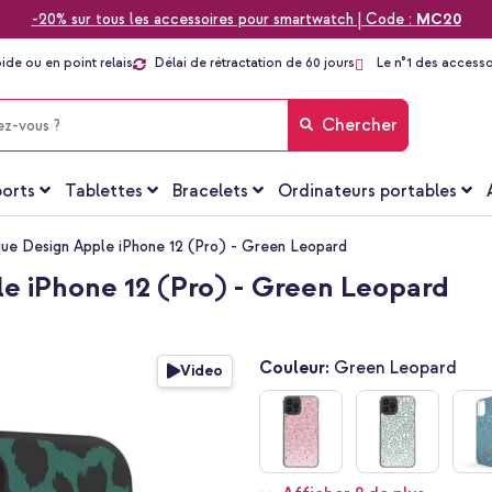
-20% sur tous les accessoires pour smartwatch | Code :
MC20
pide ou en point relais
Délai de rétractation de 60 jours
Le n°1 des accesso
Chercher
orts
Tablettes
Bracelets
Ordinateurs portables
ue Design Apple iPhone 12 (Pro) - Green Leopard
e iPhone 12 (Pro) - Green Leopard
Couleur:
Green Leopard
Video