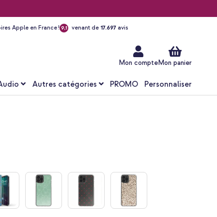
ires Apple en France !
venant de
17.697
avis
9,1
Aller
au
contenu
Mon compte
Mon panier
Audio
Autres catégories
PROMO
Personnaliser