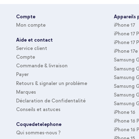
Convient au type d'appareil
Smartphone
Accessoires Inclus
Sans
Compte
Appareils 
Mon compte
iPhone 17
Avec Protecteur D'écran
Non
iPhone 17 
Type de housse
Coque, Coque silicone
Aide et contact
iPhone 17 
Type d'accessoire
Coque
Service client
iPhone 17e
Taille de la protection
Arrière & latérale
Compte
Samsung G
Commande & livraison
Samsung G
Payer
Samsung G
Retours & signaler un problème
Samsung G
Marques
Samsung G
Déclaration de Confidentalité
Samsung G
Conseils et astuces
iPhone 16
iPhone 16 
Coquedetelephone
iPhone 16 
Qui sommes-nous ?
iPhone 15