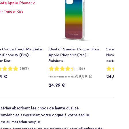
a Coque Tough MagSafe
iDeal of Sweden Coque miroir
Selencia Coq
 iPhone 12 (Pro) -
Apple iPhone 12 (Pro) -
Nova avec co
r Kiss
Rainbow
cartes Apple 
Leopard
ion:
Notation:
Notation:
(103)
(26)
87%
96%
99 €
29,99 €
24,99 €
Prix de vente conseillé
24,99 €
ériau absorbant les chocs de haute qualité.
convient et assortissez votre coque à votre tenue.
âce au matériau souple.
e coque transparente, ce qui permet à votre téléphone de