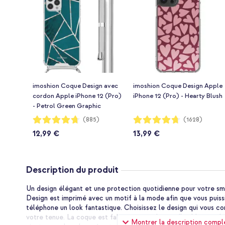
imoshion Coque Design avec
imoshion Coque Design Apple
cordon Apple iPhone 12 (Pro)
iPhone 12 (Pro) - Hearty Blush
- Petrol Green Graphic
Notation:
Notation:
(885)
(1628)
94%
94%
12,99 €
13,99 €
Description du produit
Un design élégant et une protection quotidienne pour votre s
Design est imprimé avec un motif à la mode afin que vous puiss
téléphone un look fantastique. Choisissez le design qui vous co
votre tenue. La coque est fabriquée en silicone flexible, qui a
Montrer la description compl