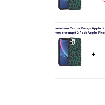
re
ns ce cas, optez pour la coque
imoshion Coque Design Apple i
verre trempé 2 Pack Apple iPho
imoshion Coque Design Apple iP
Connexion USB-C et USB - Power
403, A2404, A2406, A2407,