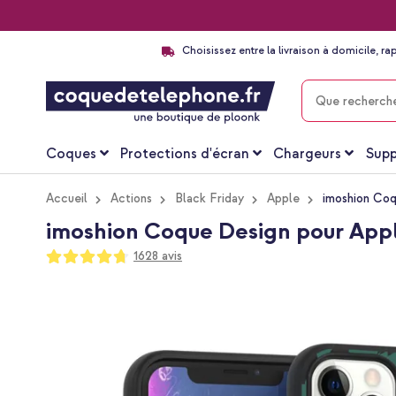
Choisissez entre la livraison à domicile, ra
CHERCHER
Coques
Protections d'écran
Chargeurs
Supp
Accueil
Actions
Black Friday
Apple
imoshion Coq
imoshion Coque Design pour Appl
Notation:
1628
avis
94
100
% of
Passer
à
la
fin
de
la
galerie