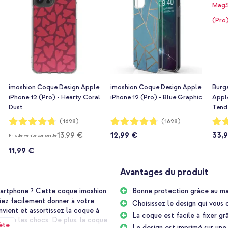
imoshion Coque Design Apple
imoshion Coque Design Apple
Burg
iPhone 12 (Pro) - Hearty Coral
iPhone 12 (Pro) - Blue Graphic
Apple
Dust
Tende
Notation:
Notation:
Notat
(1628)
(1628)
94%
94%
97%
13,99 €
12,99 €
33,
Prix de vente conseillé
11,99 €
Avantages du produit
martphone ? Cette coque imoshion
Bonne protection grâce au mat
iez facilement donner à votre
Choisissez le design qui vous 
nvient et assortissez la coque à
La coque est facile à fixer gr
bsorbe les chocs. De plus, la coque
ète
Le design est imprimé sur un