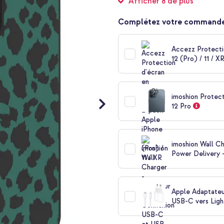
Afficher 8 de plus
Complétez votre commande
Accezz Protecti
12 (Pro) / 11 / X
imoshion Protec
12 Pro
imoshion Wall C
Power Delivery 
Apple Adaptateu
USB-C vers Light