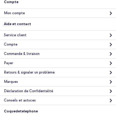
Compte
Mon compte
imoshion Coque Design Samsung Galaxy A20e - Blossom
Watercolor + Câble tressé magnétique - USB-C vers USB-C - 1
Aide et contact
mètre - Noir
Service client
Compte
Commande & livraison
Payer
10 % de réduction
Retours & signaler un problème
Livraison gratuite
24,68 €
25,98 €
Livraison
Marques
gratuite
Acheter
Déclaration de Confidentalité
Conseils et astuces
Coquedetelephone