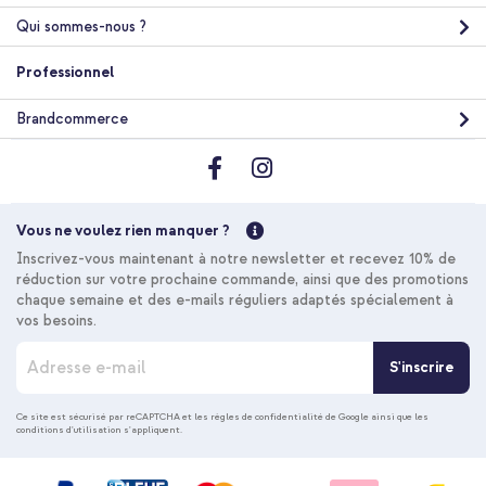
Qui sommes-nous ?
Professionnel
Brandcommerce
Vous ne voulez rien manquer ?
Inscrivez-vous maintenant à notre newsletter et recevez 10% de
réduction sur votre prochaine commande, ainsi que des promotions
chaque semaine et des e-mails réguliers adaptés spécialement à
vos besoins.
I
S'inscrire
n
s
c
Ce site est sécurisé par reCAPTCHA et les
règles de confidentialité de Google
ainsi que les
conditions d'utilisation
s'appliquent.
r
i
p