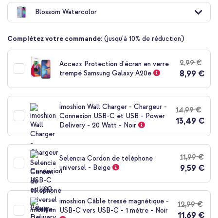
au
Blossom Watercolor
début
de
la
Complétez votre commande:
(jusqu'à 10% de réduction)
Galerie
d’images
9,99 €
Accezz Protection d'écran en verre
8,99 €
trempé Samsung Galaxy A20e
imoshion Wall Charger - Chargeur -
14,99 €
Connexion USB-C et USB - Power
13,49 €
Delivery - 20 Watt - Noir
11,99 €
Selencia Cordon de téléphone
9,59 €
universel - Beige
imoshion Câble tressé magnétique -
12,99 €
USB-C vers USB-C - 1 mètre - Noir
11,69 €