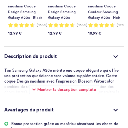
imoshion Coque
imoshion Coque
imoshion Coque
Design Samsung
Design Samsung
Couleur Samsung
Galaxy A20e - Black
Galaxy A20e -
Galaxy A20e - Noir
Graphic
Dreamcatcher
Notation:
Notation:
Notation:
(1630)
(1630)
(1201)
94%
94%
94%
12,99 €
12,99 €
10,99 €
Description du produit
Ton Samsung Galaxy A20e mérite une coque élégante qui offre
une protection quotidienne sans volume supplémentaire. Cette
coque Design imoshion avec l'impression Blossom Watercolor
combine du silicone doux et du TPU avec une absorption des
Montrer la description complète
chocs jusqu'à 1 mètre. La coque transparente laisse apparaître la
couleur originale de ton téléphone tout en donnant un aspect frais
et personnel grâce à l'impression. Les clients la décrivent comme
solide, agréable à tenir en main et livrée rapidement.
Avantages du produit
Les avantages de la coque Design
Bonne protection grâce au matériau absorbant les chocs de
imoshion :