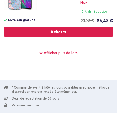
10 % de réduction
Livraison gratuite
26,48 €
27,98 €
Livraison
gratuite
Acheter
imoshion Coque Design Samsung Galaxy A20e - Blossom
Afficher plus de lots
Watercolor + Cordon de téléphone universel - Beige
* Commandé avant 21h00 les jours ouvrables avec notre méthode
d'expédition express, expédié le même jour.
20 % de réduction
Délai de rétractation de 60 jours
Livraison gratuite
22,58 €
24,98 €
Paiement sécurisé
Livraison
gratuite
Acheter