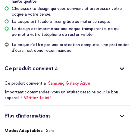
haute qualité.
Choisissez le design qui vous convient et assortissez votre
Protège ton appareil lors de petites chutes jusqu'à 1 mètre
coque à votre tenue.
La coque est facile à fixer grâce au matériau souple.
Le silicone doux et le TPU assurent une bonne prise en main et
une sensation de confort
Le design est imprimé sur une coque transparente, ce qui
permet à votre téléphone de rester visible.
L'impression transparente conserve la couleur originale de ton
téléphone et ajoute un aspect élégant
La coque n'offre pas une protection complète, une protection
d'écran est donc recommandée.
Design fin et léger qui conserve la forme originale de ton
Galaxy A20e
Matière flexible qui facilite l'application et le retrait rapide
Ce produit convient à
Toutes les découpes et boutons restent entièrement
accessibles pour une utilisation sans entrave
Ce produit convient à
Samsung Galaxy A20e
Inclus 1 an de garantie
Important :
commandez-vous un étui/accessoire pour le bon
appareil ?
Vérifiez-le ici !
Quand la coque Design imoshion
est un bon choix pour toi
Plus d'informations
Cette coque est idéale pour ceux qui veulent combiner style et
Plus
Sans
facilité d'utilisation, tout en gardant le Galaxy A20e fin tout en le