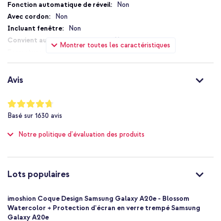
d'informations
Non
protégeant au quotidien. Parfait pour ceux qui changent souvent
de look et qui aiment donner une bonne prise en main et un aspect
Non
raffiné à leur téléphone.
Non
Commande la coque Design imoshion et donne à ton Galaxy A20e
Non
Montrer toutes les caractéristiques
une mise à niveau fraîche et élégante immédiatement.
Sans fermeture
Non
Non
Avis
Non
Non applicable
Notation:
94
%
Non
Basé sur
1630
avis
of
Protection jusqu'à 1 mètre
100
Notre politique d'évaluation des produits
Non
Élevée
Non
8719295268690
Lots populaires
imoshion
PODA202F26869001
imoshion Coque Design Samsung Galaxy A20e - Blossom
Multicolore
Watercolor + Protection d'écran en verre trempé Samsung
Galaxy A20e
Silicones et TPU (doux)