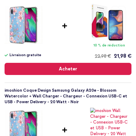
Fleurs et Nature
26
Samsung
SM-A202x
Smartphone
Sans
10 % de réduction
Non
Livraison gratuite
21,98 €
22,98 €
Coque, Coque silicone
Livraison
Coque
gratuite
Acheter
Arrière & latérale
imoshion Coque Design Samsung Galaxy A20e - Blossom
Watercolor + Wall Charger - Chargeur - Connexion USB-C et
USB - Power Delivery - 20 Watt - Noir