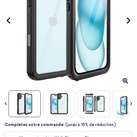
Passer
Complétez votre commande:
(jusqu'à 10% de réduction)
au
début