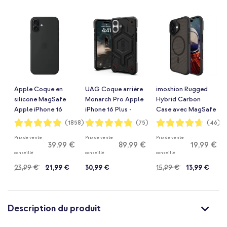
Apple Coque en
UAG Coque arrière
imoshion Rugged
silicone MagSafe
Monarch Pro Apple
Hybrid Carbon
Apple iPhone 16
iPhone 16 Plus -
Case avec MagSafe
Plus - Noir
Kevlar Black
Apple iPhone 16
Notation:
Notation:
Notation:
(1858)
(75)
(46)
97%
97%
93%
Plus - Noir
Prix de vente
Prix de vente
Prix de vente
39,99 €
89,99 €
19,99 €
conseillé
conseillé
conseillé
23,99 €
21,99 €
30,99 €
15,99 €
13,99 €
Description du produit