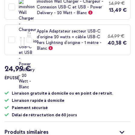
imoshion Wall Charger - Chargeur -
14,99 €
de
Connexion USB-C et USB - Power
13,49 €
la
Delivery - 20 Watt - Blanc
Galerie
d’images
Apple Adaptateur secteur USB-C
64,99 €
d'origine 20 watts + câble USB-C
40,38 €
vers Lightning d'origine - 1 mètre -
Blanc
24,99 €
ÉPUISÉ
Livraison gratuite à domicile ou en point de retrait.
Livraison rapide à domicile
Paiement sécurisé
Délai de rétractation de 60 jours
Produits similaires