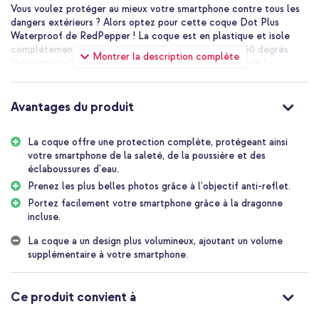
Vous voulez protéger au mieux votre smartphone contre tous les
dangers extérieurs ? Alors optez pour cette coque Dot Plus
Waterproof de RedPepper ! La coque est en plastique et isole
complètement votre appareil grâce à son design à 360 degrés.
Montrer la description complète
Votre smartphone est ainsi bien protégé de la saleté, de la
poussière et des éclaboussures d'eau. La coque est certifiée IP68.
Cela signifie que la coque est protégée contre la poussière et
l'eau jusqu'à 30 minutes à une profondeur de 2 mètres. Super
Avantages du produit
pratique pour les vacances, les sports (nautiques) ou le travail
dans des environnements poussiéreux. En outre, votre smartphone
La coque offre une protection complète, protégeant ainsi
est également bien protégé contre les dommages quotidiens. Les
votre smartphone de la saleté, de la poussière et des
bords en relief de la coque offrent un effet antidérapant,
éclaboussures d'eau.
garantissant que votre smartphone tient bien en main. La coque
est dotée d'un objectif antireflet pour prendre les plus belles
Prenez les plus belles photos grâce à l'objectif anti-reflet.
photos. Enfin, la coque est livrée avec une dragonne pratique, ce
Portez facilement votre smartphone grâce à la dragonne
qui permet de porter facilement votre téléphone.
incluse.
Protection à 360 degrés pour votre smartphone
La coque a un design plus volumineux, ajoutant un volume
La coque est fabriquée en plastique solide. Grâce à son design à
supplémentaire à votre smartphone.
360 degrés, votre smartphone est complètement hermétique.
Cela protège votre smartphone non seulement de la saleté, de la
poussière et de l'eau, mais aussi des chutes et des chocs. En outre,
Ce produit convient à
les points situés sur le côté de la coque offrent une meilleure