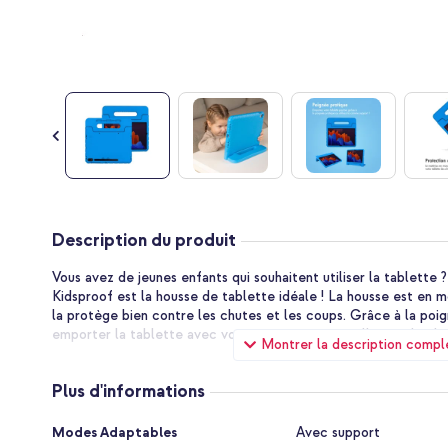
Passer
au
Description du produit
début
de
Vous avez de jeunes enfants qui souhaitent utiliser la tablette 
la
Kidsproof est la housse de tablette idéale ! La housse est en 
Galerie
la protège bien contre les chutes et les coups. Grâce à la poi
d’images
emporter la tablette avec vous partout où vous allez, ou la plie
Montrer la description compl
Excellente protection contre les chutes
La mousse absorbant les chocs est légère, ce qui rend la tablett
Plus d'informations
antidérapantes autour de l'ensemble de la housse garantissent 
facilement de vos mains. La mousse anti-choc absorbe l'impact
Plus
Modes Adaptables
Avec support
ainsi d'endommager votre tablette.
d'informations