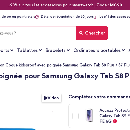
-20% sur tous les accessoires pour smartwatch | Code :
MC20
pide ou en point relais
Délai de rétractation de 60 jours
Le n°1 des accesso
Chercher
orts
Tablettes
Bracelets
Ordinateurs portables
ion Coque kidsproof avec poignée Samsung Galaxy Tab S8 Plus / S7 Plu
ignée pour Samsung Galaxy Tab S8 Plus
Complétez votre commande
Video
Accezz Protecti
Galaxy Tab S9 FE
FE 5G