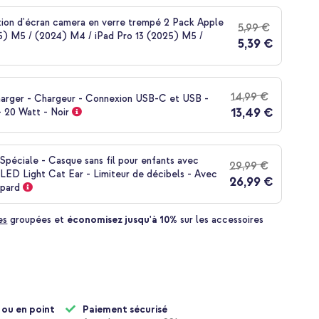
tion d'écran camera en verre trempé 2 Pack Apple
5,99 €
25) M5 / (2024) M4 / iPad Pro 13 (2025) M5 /
5,39 €
14,99 €
harger - Chargeur - Connexion USB-C et USB -
13,49 €
 20 Watt - Noir
 Spéciale - Casque sans fil pour enfants avec
29,99 €
LED Light Cat Ear - Limiteur de décibels - Avec
26,99 €
opard
es
groupées et
économisez jusqu'à 10%
sur les accessoires
 ou en point
Paiement sécurisé