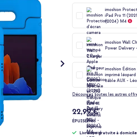
imoshion Protec
iPad Pro 11 (20
(2024) M4
imoshion Wall C
Power Delivery -
imoshion Édition
imprimé léopard 
câble AUX - Lé
Découvrez toutes les autres offr
22,99 €
ÉPUISÉ
Livraison gratuite à domicile