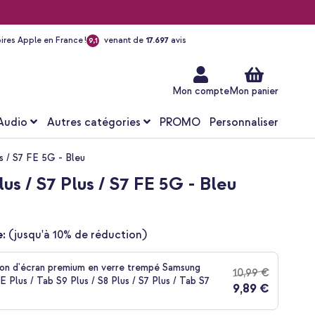
ires Apple en France !
venant de
17.697
avis
9,1
Aller
au
contenu
Mon compte
Mon panier
Audio
Autres catégories
PROMO
Personnaliser
s / S7 FE 5G - Bleu
 / S7 Plus / S7 FE 5G - Bleu
:
(jusqu'à 10% de réduction)
on d'écran premium en verre trempé Samsung
10,99 €
 Plus / Tab S9 Plus / S8 Plus / S7 Plus / Tab S7
9,89 €