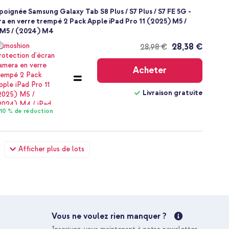
oignée Samsung Galaxy Tab S8 Plus / S7 Plus / S7 FE 5G -
a en verre trempé 2 Pack Apple iPad Pro 11 (2025) M5 /
 M5 / (2024) M4
28,38 €
28,98 €
Livraison
gratuite
Acheter
Livraison gratuite
10 % de réduction
oignée Samsung Galaxy Tab S8 Plus / S7 Plus / S7 FE 5G -
Afficher plus de lots
- Connexion USB-C et USB - Power Delivery - 20 Watt - Noir
36,48 €
37,98 €
Livraison
gratuite
Acheter
Vous ne voulez rien manquer ?
Livraison gratuite