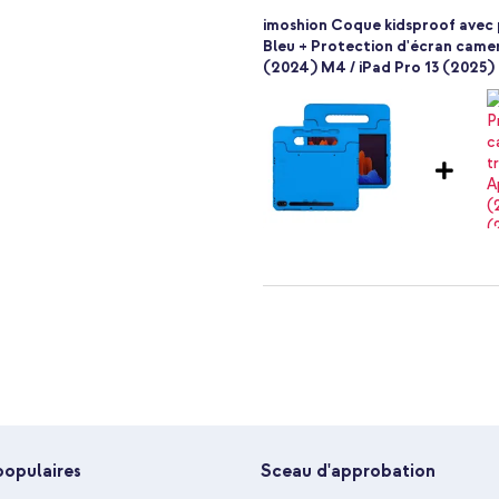
on Kidsproof !
imoshion Coque kidsproof avec p
)
Bleu + Protection d'écran camer
(2024) M4 / iPad Pro 13 (2025)
imoshion Coque kidsproof avec p
Bleu + Wall Charger - Chargeur 
populaires
Sceau d'approbation