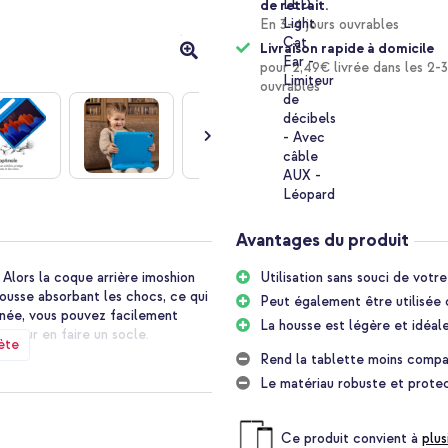
de retrait.
En 3-4 jours ouvrables
Livraison rapide à domicile
pour 2,49€ livrée dans les 2-3
ouvrables
Avantages du produit
? Alors la coque arrière imoshion
Utilisation sans souci de votr
mousse absorbant les chocs, ce qui
Peut également être utilisée
gnée, vous pouvez facilement
La housse est légère et idéale
r pour en faire un socle.
ète
Rend la tablette moins compa
e facile à utiliser. Les surfaces
Le matériau robuste et protect
que la housse ne glisse pas
 des chutes et des coups et évite
Ce produit convient à
plus