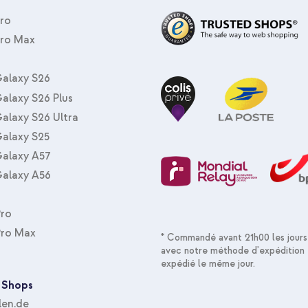
Pro
Pro Max
imoshion Coque kidsproof avec p
Bleu + Édition Spéciale - Casqu
Ear - Limiteur de décibels - Av
alaxy S26
alaxy S26 Plus
alaxy S26 Ultra
alaxy S25
alaxy A57
alaxy A56
Pro
imoshion Coque kidsproof avec p
Pro Max
* Commandé avant 21h00 les jours
Bleu + Table de voyage - Suppo
avec notre méthode d'expédition 
Inclus 2 coloriages - Rose
expédié le même jour.
 Shops
len.de