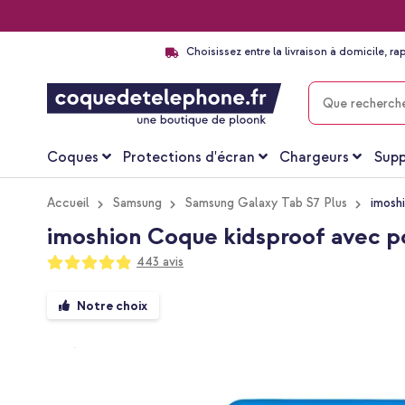
Choisissez entre la livraison à domicile, ra
CHERCHER
Coques
Protections d'écran
Chargeurs
Supp
Accueil
Samsung
Samsung Galaxy Tab S7 Plus
imosh
imoshion Coque kidsproof avec po
Notation:
443
avis
97
100
% of
Passer
Notre choix
à
la
fin
de
la
galerie