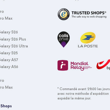
Pro
Pro Max
Apple Coque Leather MagSafe Ap
USB-C - Chargeur MagSafe sans f
alaxy S26
alaxy S26 Plus
alaxy S26 Ultra
alaxy S25
alaxy A57
alaxy A56
Pro
Apple Coque Leather MagSafe Ap
000 mAh - MagSafe et Qi - Dese
Pro Max
* Commandé avant 21h00 les jours
avec notre méthode d'expédition 
expédié le même jour.
 Shops