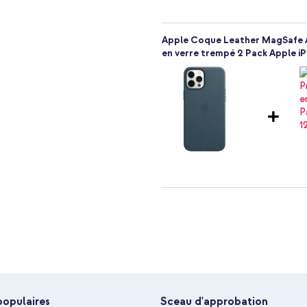
Les ports sont entièrement
Apple Coque Leather MagSafe Ap
en verre trempé 2 Pack Apple i
Apple Coque Leather MagSafe Ap
Chargeur - Connexion USB-C et 
ce cas, commandez cette coque
ciez cette coque arrière à la
populaires
Sceau d'approbation