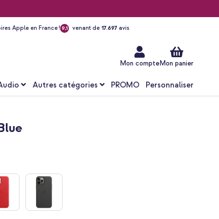
ires Apple en France !
venant de
17.697
avis
9,1
Aller
au
contenu
Mon compte
Mon panier
Audio
Autres catégories
PROMO
Personnaliser
Blue