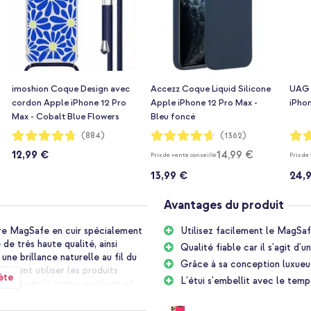
imoshion Coque Design avec
Accezz Coque Liquid Silicone
UAG 
cordon Apple iPhone 12 Pro
Apple iPhone 12 Pro Max -
iPhon
Max - Cobalt Blue Flowers
Bleu foncé
Connect
Notation:
Notation:
Notat
(884)
(1362)
94%
93%
75%
12,99 €
14,99 €
Prix de vente conseillé
Prix de
13,99 €
24,
Avantages du produit
ère MagSafe en cuir spécialement
Utilisez facilement le MagSaf
de très haute qualité, ainsi
Qualité fiable car il s'agit d'u
une brillance naturelle au fil du
Grâce à sa conception luxueu
ement utiliser les produits
ète
L'étui s'embellit avec le temp
 de laisser la coque en place et
 coque s'adapte parfaitement à