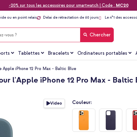
-20% sur tous les accessoires pour smartwatch | Code :
MC20
pide ou en point relais
Délai de rétractation de 60 jours
Le n°1 des accesso
Chercher
orts
Tablettes
Bracelets
Ordinateurs portables
Apple iPhone 12 Pro Max - Baltic Blue
 l'Apple iPhone 12 Pro Max - Baltic 
Couleur:
Video