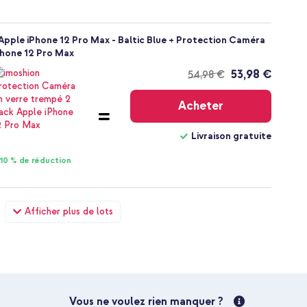
ple iPhone 12 Pro Max - Baltic Blue + Protection Caméra
Phone 12 Pro Max
53,98 €
54,98 €
Livraison
gratuite
Acheter
Livraison gratuite
10 % de réduction
ple iPhone 12 Pro Max - Baltic Blue + Wall Charger -
Afficher plus de lots
USB - Power Delivery - 20 Watt - Blanc
58,48 €
59,98 €
Livraison
gratuite
Acheter
Vous ne voulez rien manquer ?
Livraison gratuite