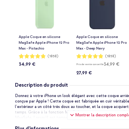
Apple Coque en silicone
Apple Coque en silicone
MagSafe Apple iPhone 12 Pro
MagSafe Apple iPhone 12 Pro
Max - Pistachio
Max - Deep Navy
Notation:
Notation:
(1858)
(1858)
97%
97%
34,99 €
34,99 €
Prix de vente conseillé
27,99 €
Description du produit
Donnez à votre iPhone un look élégant avec cette coque arri
conçue par Apple ! Cette coque est fabriquée en cuir véritable 
l'extérieur a un côté très doux au toucher, et la coque acquiert 
temps. Grâce à la fonction MagSafe intégrée, vous pouvez facil
Montrer la description compl
MagSafe. Lorsqu'il est temps de charger votre iPhone, il suffit
de cliquer votre chargeur MagSafe sur votre téléphone. Cette
Plus d'informations
votre iPhone, tout en conservant sa forme mince.