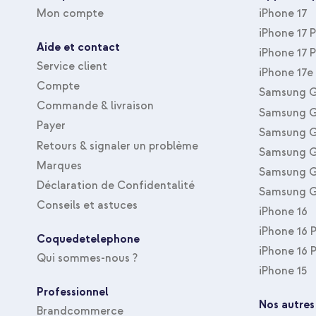
Type de housse
Coque, Coque rigide
Mon compte
iPhone 17
Type d'accessoire
Coque
iPhone 17 
Aide et contact
Taille de la protection
Arrière & latérale
iPhone 17 
Service client
iPhone 17e
Compte
Samsung G
Commande & livraison
Samsung G
Payer
Samsung G
Retours & signaler un problème
Samsung G
Marques
Samsung G
Déclaration de Confidentalité
Samsung G
Conseils et astuces
iPhone 16
iPhone 16 
Coquedetelephone
iPhone 16 
Qui sommes-nous ?
iPhone 15
Professionnel
Nos autres
Brandcommerce