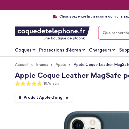
Choisissez entre la livraison à domicile, ra
CHERCHER
Coques
Protections d'écran
Chargeurs
Supp
Accueil
Brands
Apple
Apple Coque Leather MagSafe 
Apple Coque Leather MagSafe pour
Notation:
1076
avis
97
100
% of
Passer
Produit Apple d'origine
à
la
fin
de
la
galerie