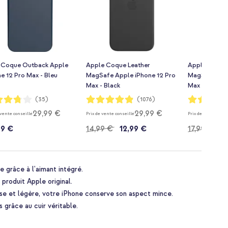
Coque Outback Apple
Apple Coque Leather
Apple Coque 
e 12 Pro Max - Bleu
MagSafe Apple iPhone 12 Pro
MagSafe Appl
Max - Black
Max - Pink Ci
ion:
Notation:
Notation:
(35)
(1076)
97%
97%
29,99 €
29,99 €
 vente conseillé
Prix de vente conseillé
Prix de vente conse
99 €
14,99 €
12,99 €
17,99 €
14
e grâce à l'aimant intégré.
n produit Apple original.
se et légère, votre iPhone conserve son aspect mince.
s grâce au cuir véritable.