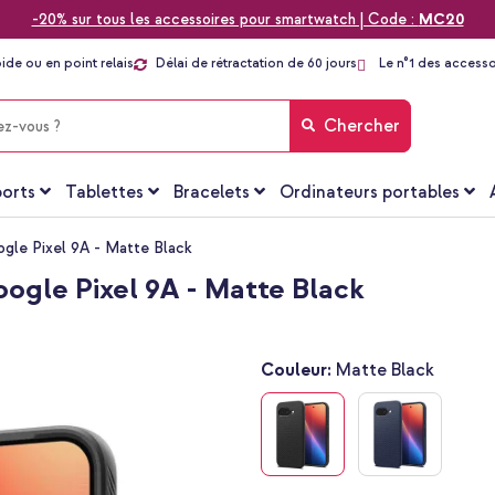
-20% sur tous les accessoires pour smartwatch | Code :
MC20
pide ou en point relais
Délai de rétractation de 60 jours
Le n°1 des accesso
Chercher
orts
Tablettes
Bracelets
Ordinateurs portables
ogle Pixel 9A - Matte Black
ogle Pixel 9A - Matte Black
Couleur:
Matte Black