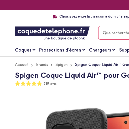
Choisissez entre la livraison à domicile, ra
CHERCHER
Coques
Protections d'écran
Chargeurs
Supp
Accueil
Brands
Spigen
Spigen Coque Liquid Air™ Go
Spigen Coque Liquid Air™ pour Go
Notation:
318
avis
97
100
% of
Passer
à
la
fin
de
la
galerie