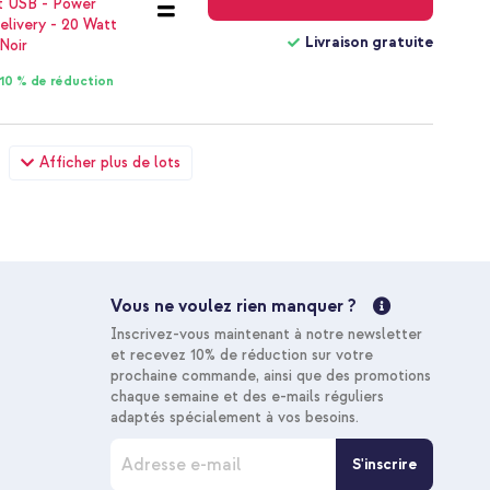
Livraison gratuite
10 % de réduction
e Pixel 9A - Matte Black + Câble tressé magnétique - USB-C
Afficher plus de lots
31,68 €
32,98 €
Livraison
gratuite
Acheter
Vous ne voulez rien manquer ?
Livraison gratuite
Inscrivez-vous maintenant à notre newsletter
10 % de réduction
et recevez 10% de réduction sur votre
prochaine commande, ainsi que des promotions
chaque semaine et des e-mails réguliers
adaptés spécialement à vos besoins.
I
S'inscrire
n
s