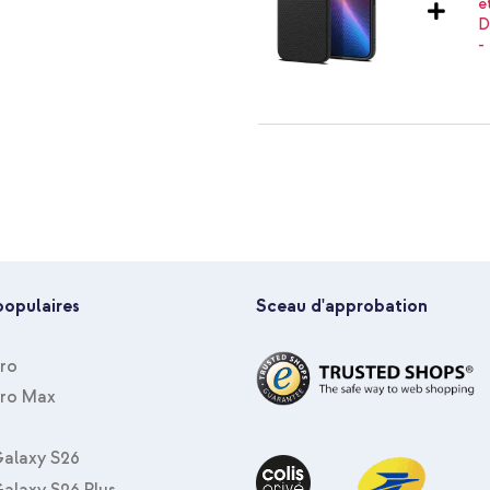
nte avec une prise en main fiable
)
Spigen Coque Liquid Air™ Googl
vers USB-C - 1 mètre - Noir
populaires
Sceau d'approbation
Pro
Pro Max
alaxy S26
alaxy S26 Plus