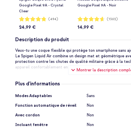
Google Pixel 9A - Crystal
Google Pixel 9A - Noir
Clear
Notation:
Notation:
(494)
(1362)
96%
93%
24,99 €
14,99 €
Description du produit
Veux-tu une coque flexible qui protège ton smartphone sans a
Le Spigen Liquid Air combine un design mat et géométrique ave
protection contre les chutes de qualité militaire grâce à la te
appareil confortablement en main, toujours et partout.
Montrer la description compl
Prise en Main Protectrice
Plus d'informations
Cette coque Liquid Air est fabriquée en TPU résistant à l'usur
assure une prise anti-dérapante sous tous les angles. Cela signif
Plus
fermement et confortablement, ce qui réduit le risque de chut
Modes Adaptables
Sans
d'informations
tout, la protection contre les chutes certifiée Mil-grade via l
Fonction automatique de réveil
Non
l'impact aussi bien que possible, sous tous les angles. Les bord
supplémentaire pour ton écran et ta caméra.
Avec cordon
Non
Mince et Intelligent
Incluant fenêtre
Non
Le Spigen Liquid Air est la coque la plus mince de Spigen, conç