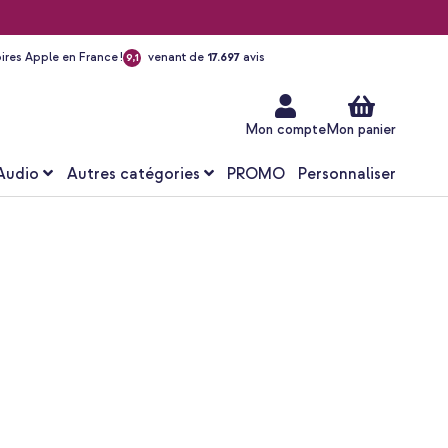
ires Apple en France !
venant de
17.697
avis
9,1
Aller
au
contenu
Mon compte
Mon panier
Audio
Autres catégories
PROMO
Personnaliser