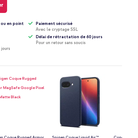
er
 ou en point
Paiement sécurisé
Avec le cryptage SSL
Délai de rétractation de 60 jours
Pour un retour sans soucis
 jours
en Coque Rugged Armor
Spigen Coque Liquid Air™
Concevez vo