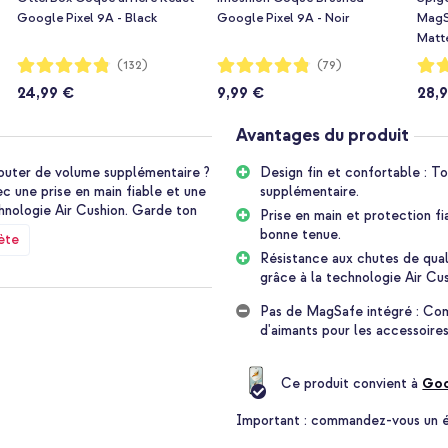
Google Pixel 9A - Black
Google Pixel 9A - Noir
MagS
Matt
Notation:
Notation:
Notat
(132)
(79)
96%
96%
93%
24,99 €
9,99 €
28,
Avantages du produit
jouter de volume supplémentaire ?
Design fin et confortable : T
c une prise en main fiable et une
supplémentaire.
chnologie Air Cushion. Garde ton
Prise en main et protection f
bonne tenue.
ète
Résistance aux chutes de quali
grâce à la technologie Air Cus
e et possède une texture mate qui
ie que tu tiens ton appareil
Pas de MagSafe intégré : Comp
e. Si ton appareil tombe malgré
d'aimants pour les accessoir
a technologie Air Cushion absorbe
s surélevés offrent une protection
Ce produit convient à
Goo
Important :
commandez-vous un étu
ue pour offrir une protection