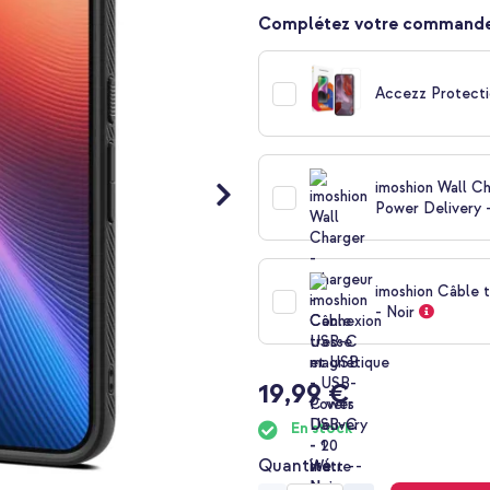
Complétez votre commande
Accezz Protecti
imoshion Wall C
Power Delivery -
imoshion Câble 
- Noir
19,99 €
En stock
Quantité