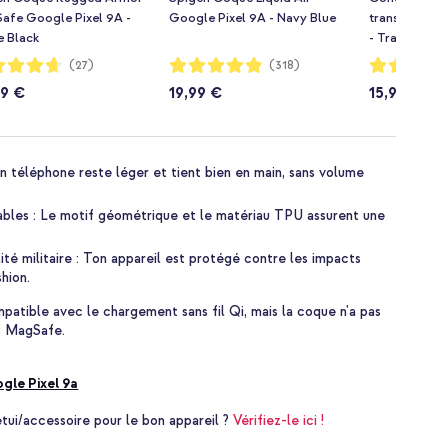
afe Google Pixel 9A -
Google Pixel 9A - Navy Blue
transparente
e Black
- Transparen
ion:
Notation:
Notation:
(27)
(318)
97%
97%
99 €
19,99 €
15,99 €
on téléphone reste léger et tient bien en main, sans volume
iables : Le motif géométrique et le matériau TPU assurent une
té militaire : Ton appareil est protégé contre les impacts
hion.
atible avec le chargement sans fil Qi, mais la coque n'a pas
es MagSafe.
gle Pixel 9a
i/accessoire pour le bon appareil ?
Vérifiez-le ici !