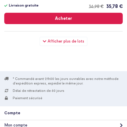
Livraison gratuite
35,78 €
36,98 €
Livraison
gratuite
Acheter
Spigen Coque Liquid Air™ Samsung Galaxy A37 (5G) - Crystal
Afficher plus de lots
Clear + Wall Charger - Chargeur - Connexion USB-C et USB -
Power Delivery - 20 Watt - Noir
* Commandé avant 21h00 les jours ouvrables avec notre méthode
d'expédition express, expédié le même jour.
Délai de rétractation de 60 jours
10 % de réduction
Paiement sécurisé
Livraison gratuite
38,48 €
39,98 €
Livraison
Compte
gratuite
Acheter
Mon compte