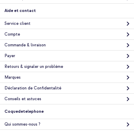
Spigen Coque Liquid Air™ Samsung Galaxy A37 (5G) - Crystal
Aide et contact
Clear + Câble tressé magnétique - USB-C vers USB-C - 1 mètre
- Noir
Service client
Compte
Commande & livraison
Payer
Retours & signaler un problème
10 % de réduction
Livraison gratuite
36,68 €
Marques
37,98 €
Livraison
Déclaration de Confidentalité
gratuite
Acheter
Conseils et astuces
Coquedetelephone
Qui sommes-nous ?