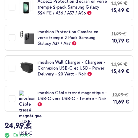
Accezz Protection d'écran en verre
14,99 €
de
trempé 2-pack Samsung Galaxy
13,49 €
la
S24 FE / A36 / A37 / A56
Galerie
d’images
imoshion Protection Caméra en
11,99 €
verre trempé 2 Pack Samsung
10,79 €
Galaxy A37 / A57
imoshion Wall Charger - Chargeur -
14,99 €
Connexion USB-C et USB - Power
13,49 €
Delivery - 20 Watt - Noir
imoshion Câble tressé magnétique -
12,99 €
USB-C vers USB-C - 1 mètre - Noir
11,69 €
24,99 €
En stock