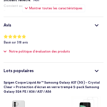
Non
Design mince et confortable
Non
Montrer toutes les caractéristiques
Sans fermeture
Prise en main solide et protection
Non
Technologie Air Cushion avec protection contre les chutes de
Non
qualité militaire
Avis
Non
Supporte le chargeur sans fil Qi
Non applicable
Notation:
Produit Spigen original
97
%
Non
Basé sur
318
avis
of
Avec 1 an de garantie
Protection jusqu'à 2 mètres
100
Notre politique d'évaluation des produits
Non
Très bien
Choisis cette coque Spigen pour une protection mince et
Non
élégante avec une prise en main fiable et une résistance aux
chutes.
8800337242645
Lots populaires
Spigen
ACS11132
Spigen Coque Liquid Air™ Samsung Galaxy A37 (5G) - Crystal
Transparent
Clear + Protection d'écran en verre trempé 2-pack Samsung
Galaxy S24 FE / A36 / A37 / A56
Silicones et TPU (doux)
Samsung
Smartphone