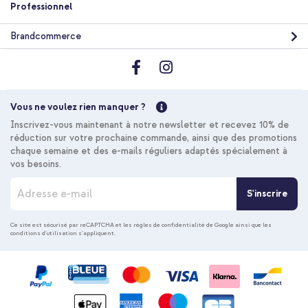
Professionnel
Brandcommerce
Vous ne voulez rien manquer ?
Inscrivez-vous maintenant à notre newsletter et recevez 10% de
réduction sur votre prochaine commande, ainsi que des promotions
chaque semaine et des e-mails réguliers adaptés spécialement à
vos besoins.
I
S'inscrire
n
s
c
Ce site est sécurisé par reCAPTCHA et les
règles de confidentialité de Google
ainsi que les
conditions d'utilisation
s'appliquent.
r
i
p
t
i
o