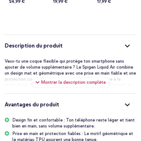
24,99 €
19,99 €
17,99 €
Description du produit
Veux-tu une coque flexible qui protège ton smartphone sans
ajouter de volume supplémentaire ? Le Spigen Liquid Air combine
un design mat et géométrique avec une prise en main fiable et une
protection contre les chutes de qualité militaire grâce à la
Montrer la description complète
technologie Air Cushion. Garde ton appareil confortablement en
main, toujours et partout.
Prise en Main Protectrice
Avantages du produit
Cette coque Liquid Air est fabriquée en TPU résistant à l'usure et
possède une texture mate qui assure une prise anti-dérapante sous
Design fin et confortable : Ton téléphone reste léger et tient
tous les angles. Cela signifie que tu tiens ton appareil fermement
bien en main, sans volume supplémentaire.
et confortablement, ce qui réduit le risque de chute. Si ton
appareil tombe malgré tout, la protection contre les chutes
Prise en main et protection fiables : Le motif géométrique et
certifiée Mil-grade via la technologie Air Cushion absorbe l'impact
le matériau TPU assurent une bonne tenue.