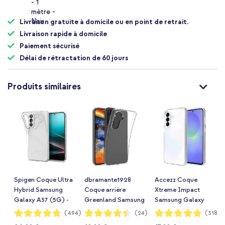
Livraison gratuite à domicile ou en point de retrait.
Livraison rapide à domicile
Paiement sécurisé
Délai de rétractation de 60 jours
Produits similaires
Spigen Coque Ultra
dbramante1928
Accezz Coque
Hybrid Samsung
Coque arrière
Xtreme Impact
Galaxy A37 (5G) -
Greenland Samsung
Samsung Galaxy
Crystal Clear
Galaxy A37 (5G) -
A37 (5G) -
Notation:
Notation:
Notation:
(494)
(24)
(318)
96%
88%
96%
Clear
Transparent