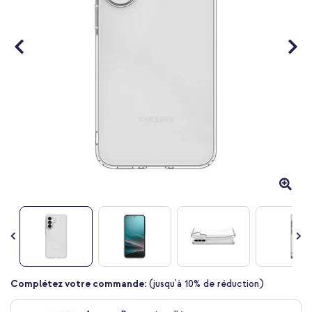
Passer
Complétez votre commande:
(jusqu'à 10% de réduction)
au
début