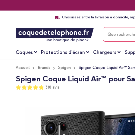
Choisissez entre la livraison à domicile, ra
CHERCHER
Coques
Protections d'écran
Chargeurs
Supp
Accueil
Brands
Spigen
Spigen Coque Liquid Air™ Sam
Spigen Coque Liquid Air™ pour Sa
Notation:
318
avis
97
100
% of
Passer
à
la
fin
de
la
galerie