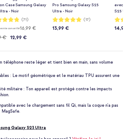
on Case Samsung Galaxy
Pro Samsung Galaxy S23
avec cordon
ltra - Noir
Ultra - Noir
S23 Ultra - N
ion:
Notation:
Notation:
(71)
(17)
99%
93%
16,99 €
13,99 €
14,99 €
 vente conseillé
9 €
12,99 €
on téléphone reste léger et tient bien en main, sans volume
iables : Le motif géométrique et le matériau TPU assurent une
té militaire : Ton appareil est protégé contre les impacts
hion.
atible avec le chargement sans fil Qi, mais la coque n'a pas
es MagSafe.
sung Galaxy S23 Ultra