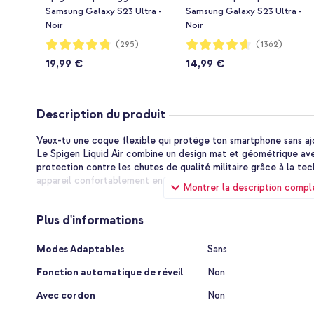
Samsung Galaxy S23 Ultra -
Samsung Galaxy S23 Ultra -
Noir
Noir
Notation:
Notation:
(295)
(1362)
96%
93%
19,99 €
14,99 €
Description du produit
Veux-tu une coque flexible qui protège ton smartphone sans a
Le Spigen Liquid Air combine un design mat et géométrique ave
protection contre les chutes de qualité militaire grâce à la te
appareil confortablement en main, toujours et partout.
Montrer la description compl
Prise en Main Protectrice
Plus d'informations
Cette coque Liquid Air est fabriquée en TPU résistant à l'usur
assure une prise anti-dérapante sous tous les angles. Cela signif
Plus
fermement et confortablement, ce qui réduit le risque de chut
Modes Adaptables
Sans
d'informations
tout, la protection contre les chutes certifiée Mil-grade via l
Fonction automatique de réveil
Non
l'impact aussi bien que possible, sous tous les angles. Les bord
supplémentaire pour ton écran et ta caméra.
Avec cordon
Non
Mince et Intelligent