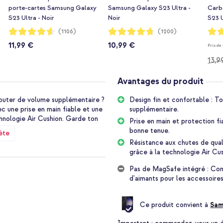
porte-cartes Samsung Galaxy
Samsung Galaxy S23 Ultra -
Carb
S23 Ultra - Noir
Noir
S23 U
Notation:
Notation:
Notat
(1106)
(1200)
92%
94%
96%
11,99 €
10,99 €
Prix de
13,9
Avantages du produit
jouter de volume supplémentaire ?
Design fin et confortable : T
c une prise en main fiable et une
supplémentaire.
chnologie Air Cushion. Garde ton
Prise en main et protection f
bonne tenue.
ète
Résistance aux chutes de quali
grâce à la technologie Air Cus
e et possède une texture mate qui
ie que tu tiens ton appareil
Pas de MagSafe intégré : Comp
e. Si ton appareil tombe malgré
d'aimants pour les accessoir
a technologie Air Cushion absorbe
s surélevés offrent une protection
Ce produit convient à
Sam