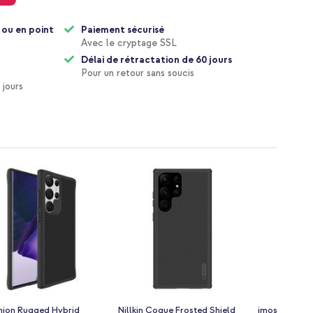
 ou en point
Paiement sécurisé
Avec le cryptage SSL
Délai de rétractation de 60 jours
Pour un retour sans soucis
 jours
hion Rugged Hybrid
Nillkin Coque Frosted Shield
imoshion Coq