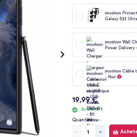
imoshion Protec
Galaxy S23 Ultr
imoshion Wall C
Power Delivery -
imoshion Câble 
- Noir
19,99 €
En stock
Quantité
Achet
-
+