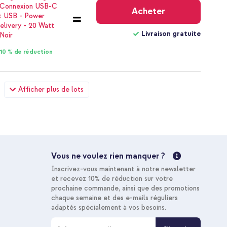
gratuite
Acheter
Livraison gratuite
10 % de réduction
ng Galaxy S23 Ultra - Noir + Câble tressé magnétique -
Afficher plus de lots
ir
31,68 €
32,98 €
Livraison
gratuite
Acheter
Vous ne voulez rien manquer ?
Livraison gratuite
Inscrivez-vous maintenant à notre newsletter
10 % de réduction
et recevez 10% de réduction sur votre
prochaine commande, ainsi que des promotions
chaque semaine et des e-mails réguliers
adaptés spécialement à vos besoins.
I