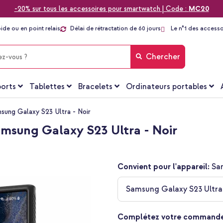
-20% sur tous les accessoires pour smartwatch | Code :
MC20
pide ou en point relais
Délai de rétractation de 60 jours
Le n°1 des accesso
Chercher
orts
Tablettes
Bracelets
Ordinateurs portables
sung Galaxy S23 Ultra - Noir
msung Galaxy S23 Ultra - Noir
Convient pour l'appareil:
Sa
Samsung Galaxy S23 Ultra
Complétez votre commande