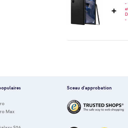
nte avec une prise en main fiable
)
Spigen Coque Liquid Air™ Samsu
USB-C vers USB-C - 1 mètre - No
populaires
Sceau d'approbation
Pro
Pro Max
alaxy S26