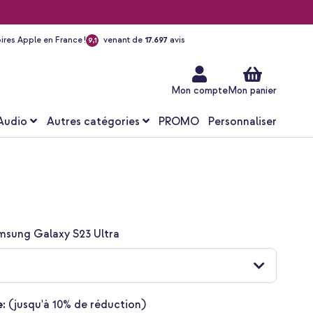
ires Apple en France !
venant de
17.697
avis
9,1
Aller
au
contenu
Mon compte
Mon panier
Audio
Autres catégories
PROMO
Personnaliser
msung Galaxy S23 Ultra
:
(jusqu'à 10% de réduction)