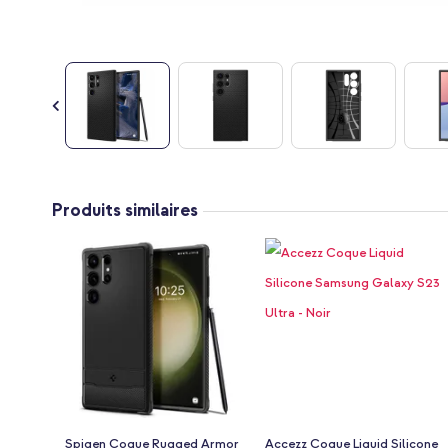
Passer
au
Produits similaires
début
de
la
Galerie
d’images
Spigen Coque Rugged Armor
Accezz Coque Liquid Silicone