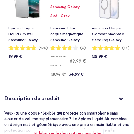
Spigen Coque
Samsung Slim
imoshion Coque
Liquid Crystal
coque magnétique
Combat MagSafe
Samsung Galaxy
Samsung Galaxy
Samsung Galaxy
S26 - Crystal Clear
S26 - Gray
S26 - Gris
Notation:
Notation:
Notation:
(275)
(6)
(14)
97%
73%
97%
19,99 €
22,99 €
Prix de vente
69,99 €
conseillé
48,99 €
34,99 €
Description du produit
Veux-tu une coque flexible qui protège ton smartphone sans
ajouter de volume supplémentaire ? Le Spigen Liquid Air combine
un design mat et géométrique avec une prise en main fiable et une
protection contre les chutes de qualité militaire grâce à la
Montrer la description complète