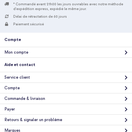
* Commandé avant 21h00 les jours ouvrables avec notre méthode
d'expédition express, expédié le même jour.
10 % de réduction
Délai de rétractation de 60 jours
Livraison gratuite
37,98 €
39,98 €
Paiement sécurisé
Livraison
gratuite
Acheter
Compte
Mon compte
Spigen Coque Liquid Air™ Samsung Galaxy S26 - Marble Gray +
Câble tressé magnétique - USB-C vers USB-C - 1 mètre - Noir
Aide et contact
Service client
Compte
Commande & livraison
Payer
10 % de réduction
Livraison gratuite
31,68 €
32,98 €
Retours & signaler un problème
Livraison
gratuite
Marques