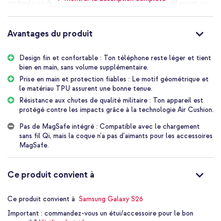
technologie Air Cushion. Garde ton appareil confortablement en
main, toujours et partout.
Prise en Main Protectrice
Avantages du produit
Cette coque Liquid Air est fabriquée en TPU résistant à l'usure et
possède une texture mate qui assure une prise anti-dérapante sous
Design fin et confortable : Ton téléphone reste léger et tient
tous les angles. Cela signifie que tu tiens ton appareil fermement
bien en main, sans volume supplémentaire.
et confortablement, ce qui réduit le risque de chute. Si ton
appareil tombe malgré tout, la protection contre les chutes
Prise en main et protection fiables : Le motif géométrique et
certifiée Mil-grade via la technologie Air Cushion absorbe l'impact
le matériau TPU assurent une bonne tenue.
aussi bien que possible, sous tous les angles. Les bords surélevés
Résistance aux chutes de qualité militaire : Ton appareil est
offrent une protection supplémentaire pour ton écran et ta
protégé contre les impacts grâce à la technologie Air Cushion.
caméra.
Pas de MagSafe intégré : Compatible avec le chargement
Mince et Intelligent
sans fil Qi, mais la coque n'a pas d'aimants pour les accessoires
Le Spigen Liquid Air est la coque la plus mince de Spigen, conçue
MagSafe.
pour offrir une protection maximale sans rendre ton smartphone
inutilement grand. Le motif géométrique donne un look frais. La
coque est également compatible avec le chargeur sans fil Qi, ce
Ce produit convient à
qui te permet de charger facilement ton téléphone sans avoir à
retirer la coque. Aucun aimant n'est intégré, donc la coque n'est
Ce produit convient à
Samsung Galaxy S26
pas compatible avec MagSafe ou Qi2.
Important :
commandez-vous un étui/accessoire pour le bon
Produit Spigen Original