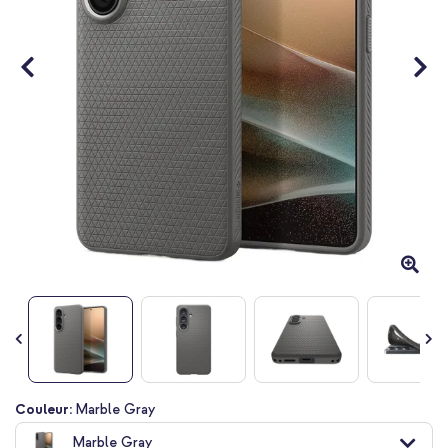
Passer
Couleur:
Marble Gray
au
Marble Gray
début