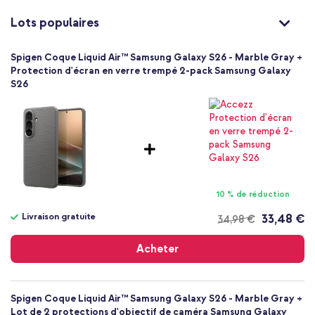
Non
élégante avec une prise en main fiable et une résistance aux
chutes.
8800337243482
Lots populaires
Spigen
ACS11217
Spigen Coque Liquid Air™ Samsung Galaxy S26 - Marble Gray +
Gris
Protection d'écran en verre trempé 2-pack Samsung Galaxy
S26
Silicones et TPU (doux)
Samsung
Smartphone
Sans
Non
Coque, Coque silicone
Coque
10 % de réduction
Arrière & latérale
Livraison gratuite
33,48 €
34,98 €
Livraison
gratuite
Acheter
Spigen Coque Liquid Air™ Samsung Galaxy S26 - Marble Gray +
Lot de 2 protections d'objectif de caméra Samsung Galaxy