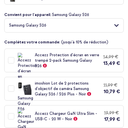
de
la
Convient pour l'appareil:
Samsung Galaxy S26
Galerie
d’images
Samsung Galaxy S26
Complétez votre commande:
(jusqu'à 10% de réduction)
Accezz Protection d'écran en verre
14,99 €
trempé 2-pack Samsung Galaxy
13,49 €
S26
imoshion Lot de 2 protections
11,99 €
d'objectif de caméra Samsung
10,79 €
Galaxy S26 / S26 Plus - Noir
19,99 €
Accezz Chargeur GaN Ultra Slim -
17,99 €
USB-C - 20 W - Noir