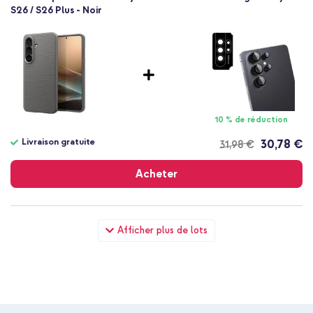
S26 / S26 Plus - Noir
10 % de réduction
Livraison gratuite
30,78 €
31,98 €
Livraison
gratuite
Acheter
Spigen Coque Liquid Air™ Samsung Galaxy S26 - Marble Gray +
Afficher plus de lots
Chargeur GaN Ultra Slim - USB-C - 20 W - Noir