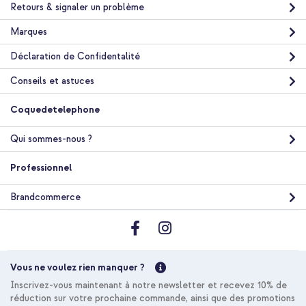
Retours & signaler un problème
Livraison gratuite
14,99 €
14,99 €
Marques
Livraison
gratuite
Acheter
Déclaration de Confidentalité
Conseils et astuces
Accezz Coque Liquid Silicone Apple iPhone 14 / 13 - Noir +
Coquedetelephone
Protecteur d'écran en verre trempé + Applicateur Apple
iPhone 17e / 16e / 14 / 13 / 13 Pro
Qui sommes-nous ?
Professionnel
Brandcommerce
10 % de réduction
Livraison gratuite
28,48 €
29,98 €
Vous ne voulez rien manquer ?
Livraison
gratuite
Acheter
Inscrivez-vous maintenant à notre newsletter et recevez 10% de
réduction sur votre prochaine commande, ainsi que des promotions