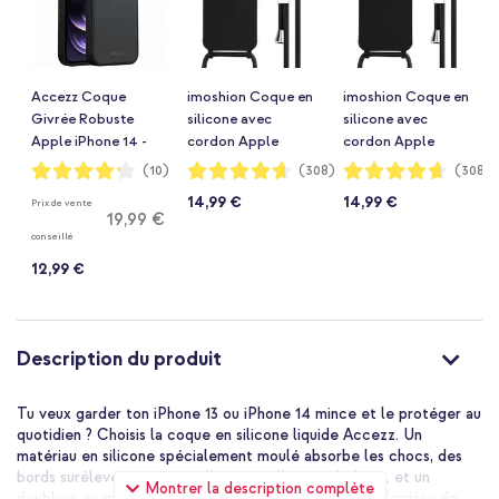
Accezz Coque
imoshion Coque en
imoshion Coque en
Givrée Robuste
silicone avec
silicone avec
Apple iPhone 14 -
cordon Apple
cordon Apple
Noir
iPhone 13 - Noir
iPhone 14 - Noir
Notation:
Notation:
Notation:
(10)
(308)
(308)
84%
93%
93%
14,99 €
14,99 €
Prix de vente
19,99 €
conseillé
12,99 €
Description du produit
Tu veux garder ton iPhone 13 ou iPhone 14 mince et le protéger au
quotidien ? Choisis la coque en silicone liquide Accezz. Un
matériau en silicone spécialement moulé absorbe les chocs, des
bords surélevés protègent l'écran et l'appareil photo, et un
Montrer la description complète
doublure en microfibre douce prévient les rayures à l'arrière de