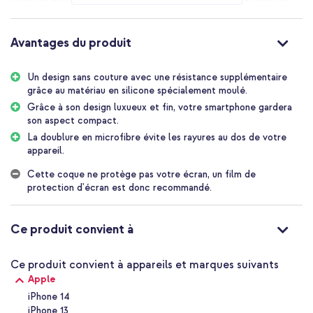
ton appareil. Les clients la décrivent comme une coque
magnifique et super agréable qui s'adapte toujours parfaitement
et offre une qualité supérieure.
Avantages du produit
En bref, la coque en silicone liquide
Un design sans couture avec une résistance supplémentaire
Accezz :
grâce au matériau en silicone spécialement moulé.
Grâce à son design luxueux et fin, votre smartphone gardera
Design sans couture avec une solidité supplémentaire grâce à
son aspect compact.
du silicone spécialement moulé pour une protection mince mais
La doublure en microfibre évite les rayures au dos de votre
fiable jusqu'à 1 mètre
appareil.
Matière absorbant les chocs qui amortit les impacts pour
Cette coque ne protège pas votre écran, un film de
réduire le risque de dommages à l'appareil
protection d'écran est donc recommandé.
Bords surélevés qui protègent l'écran et l'appareil photo en cas
de chute ou de choc
Ce produit convient à
Revêtement mat doux offrant une prise en main premium et un
aspect soigné
Ce produit convient à appareils et marques suivants
Doublure en microfibre qui prévient les rayures à l'arrière et
maintient l'appareil comme neuf plus longtemps
Apple
iPhone 14
Combinaison flexible de silicone et de TPU doux pour une
iPhone 13
fixation facile et un ajustement solide