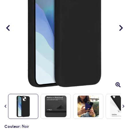
Passer
Couleur:
Noir