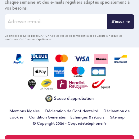
chaque semaine et des e-mails réguliers adaptés spécialement à
vos besoins.
Accezz Coque Liquid Silicone Apple iPhone 14 / 13 - Noir +
I
Cordon de téléphone universel - Beige
S'inscrire
n
s
c
Ce site est sécurisé par reCAPTCHA et les
règles de confidentialité de Google
ainsi que les
conditions d'utilisation
s'appliquent.
r
i
p
t
i
20 % de réduction
o
n
Livraison gratuite
24,58 €
26,98 €
à
Livraison
n
gratuite
Acheter
o
Sceau d'approbation
t
r
e
Mentions légales
Déclaration de Confidentalité
Déclaration de
n
cookies
Condition Générales
Échanges & retours
Sitemap
e
© Copyright 2026 - Coquedetelephone.fr
w
s