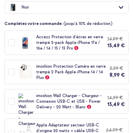
au
Noir
début
de
la
Complétez votre commande:
(jusqu'à 10% de réduction)
Galerie
d’images
Accezz Protection d'écran en verre
14,99 €
trempé 2-pack Apple iPhone 17e /
13,49 €
16e / 14 / 13 / 13 Pro
imoshion Protection Caméra en verre
9,99 €
trempé 2 Pack Apple iPhone 14 / 14
8,99 €
Plus
imoshion Wall Charger - Chargeur -
14,99 €
Connexion USB-C et USB - Power
13,49 €
Delivery - 20 Watt - Blanc
Apple Adaptateur secteur USB-C
64,99 €
d'origine 20 watts + câble USB-C