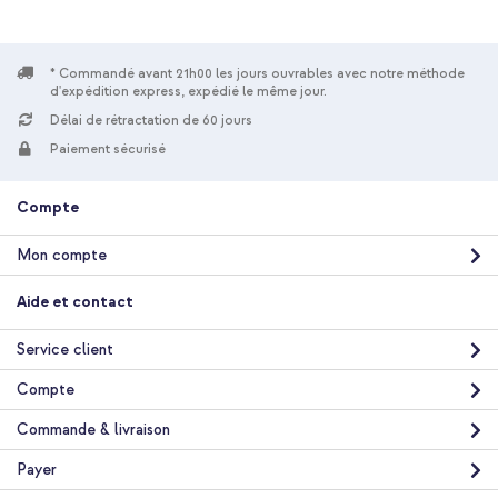
* Commandé avant 21h00 les jours ouvrables avec notre méthode
d'expédition express, expédié le même jour.
Délai de rétractation de 60 jours
10 % de réduction
Paiement sécurisé
Livraison gratuite
28,48 €
29,98 €
Livraison
Compte
gratuite
Acheter
Mon compte
Accezz Coque Liquid Silicone Apple iPhone 14 / 13 - Noir +
Aide et contact
Adaptateur secteur USB-C d'origine 20 watts + câble USB-C
vers Lightning d'origine - 1 mètre - Blanc
Service client
Compte
Commande & livraison
Payer