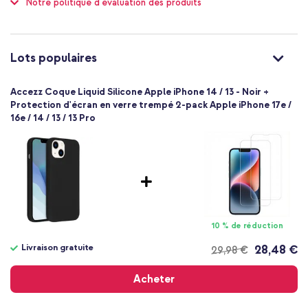
Notre politique d'évaluation des produits
Non
Élevée
Non
8719295568615
Lots populaires
Accezz
SH00051995
Accezz Coque Liquid Silicone Apple iPhone 14 / 13 - Noir +
Noir
Protection d'écran en verre trempé 2-pack Apple iPhone 17e /
16e / 14 / 13 / 13 Pro
Silicones et TPU (doux)
Aucun
Apple
Smartphone
Sans
Non
Coque, Coque silicone
10 % de réduction
Coque
Livraison gratuite
28,48 €
29,98 €
Arrière & latérale
Livraison
gratuite
Acheter