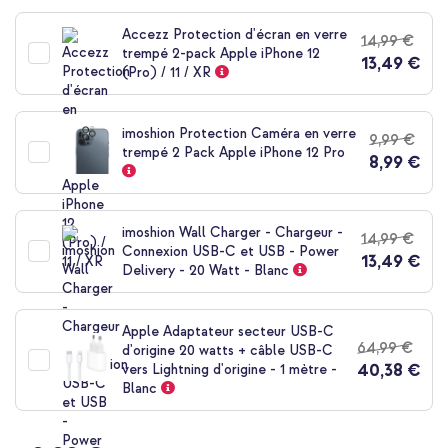
au
début
Accezz Protection d'écran en verre
14,99 €
de
trempé 2-pack Apple iPhone 12
13,49 €
la
(Pro) / 11 / XR
Galerie
d’images
imoshion Protection Caméra en verre
9,99 €
trempé 2 Pack Apple iPhone 12 Pro
8,99 €
imoshion Wall Charger - Chargeur -
14,99 €
Connexion USB-C et USB - Power
13,49 €
Delivery - 20 Watt - Blanc
Apple Adaptateur secteur USB-C
64,99 €
d'origine 20 watts + câble USB-C
40,38 €
vers Lightning d'origine - 1 mètre -
Blanc