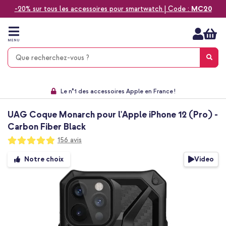
-20% sur tous les accessoires pour smartwatch | Code :
MC20
Aller
au
contenu
MENU
Choisissez entre la livraison à domicile, rapide ou en point relais
Délai de rétractation de 60 jours
Le n°1 des accessoires Apple en France !
9,1 venant de 17.697 avis
UAG Coque Monarch pour l'Apple iPhone 12 (Pro) -
Carbon Fiber Black
Notation:
156
avis
98
100
% of
Passer
Video
Notre choix
à
la
fin
de
la
galerie
d’images