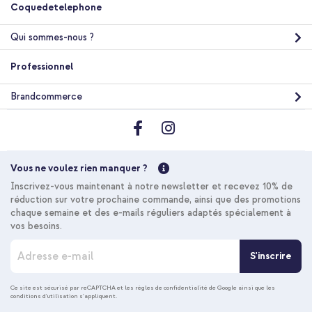
Coquedetelephone
Qui sommes-nous ?
Professionnel
Brandcommerce
Vous ne voulez rien manquer ?
Inscrivez-vous maintenant à notre newsletter et recevez 10% de
réduction sur votre prochaine commande, ainsi que des promotions
chaque semaine et des e-mails réguliers adaptés spécialement à
vos besoins.
I
S'inscrire
n
s
c
Ce site est sécurisé par reCAPTCHA et les
règles de confidentialité de Google
ainsi que les
conditions d'utilisation
s'appliquent.
r
i