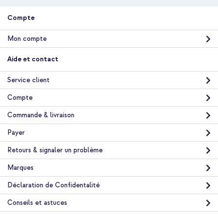
Livraison gratuite
63,48 €
64,98 €
Livraison
Compte
gratuite
Acheter
Mon compte
UAG Coque Monarch Apple iPhone 12 (Pro) - Carbon Fiber
Aide et contact
Black + Adaptateur secteur USB-C d'origine 20 watts + câble
USB-C vers Lightning d'origine - 1 mètre - Blanc
Service client
Compte
Commande & livraison
Payer
Retours & signaler un problème
Livraison gratuite
49,99 €
49,99 €
Marques
Livraison
gratuite
Acheter
Déclaration de Confidentalité
Conseils et astuces