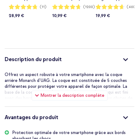
12 (Pro) - Noir
Noir
iPhone 12 (Pro) -
Notation:
Notation:
Notation:
(11)
(1200)
(460)
95%
94%
93%
Noir
28,99 €
10,99 €
19,99 €
Description du produit
Offrez un aspect robuste à votre smartphone avec la coque
arrière Monarch d'UAG. La coque est constituée de 5 couches
différentes pour protéger votre appareil de façon optimale. La
base de la coque est un boîtier en plastique robuste, qui est fini
Montrer la description complète
avec des bords en silicone. Le coque est résistante aux chutes de
5 mètres de haut, et répond ainsi aux normes de test de chute
militaires. La coque ajoute peu de volume à votre téléphone grâce
à son design léger et fin.
Avantages du produit
Une protection optimale pour votre smartphone
Protection optimale de votre smartphone grâce aux bords
Le matériau absorbant les chocs de haute qualité offre une
absorbant les chocs.